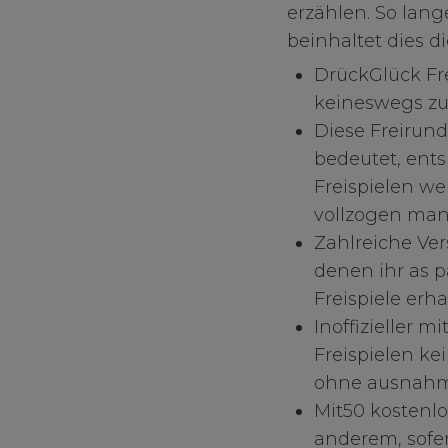
erzählen.
So lang
beinhaltet dies 
DrückGlück Fr
keineswegs zu
Diese Freirun
bedeutet, en
Freispielen we
vollzogen man 
Zahlreiche Ver
denen ihr as 
Freispiele erhal
Inoffizieller 
Freispielen ke
ohne ausnahme
Mit50 kostenlo
anderem, sof