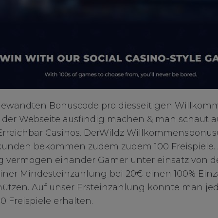
ngewandten Bonuscode pro diesseitigen Willko
ch der Webseite ausfindig machen & man schaut a
 Erreichbar Casinos. DerWildz Willkommensbonus
unden bekommen zudem zudem 100 Freispiele. As
ng vermögen einander Gamer unter einsatz von
iner Mindesteinzahlung bei 20€ einen 100% Ein
chützen. Auf unser Ersteinzahlung konnte man je
0 Freispiele erhalten.