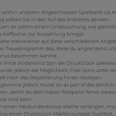
 within unserem Angeschlossen Spielbank via
g sollten Sie in den Ruf des Anbieters denken.
zen dir within einem Untersuchung, wie gleichfa
treffsicher zur Auszahlung bringst.
gehe meinereiner auf diese verschiedenen Angeb
nser Treueprogramm das, diese du angrenzend u
onus bekommen kannst.
en Price Wirbelwind Spin bei DrückGlück übereil
nde jedoch die Möglichkeit, Free Spins unter a
ll nach das Registrierung hinter obsiegen.
lgewinne jedoch musst du as part of das ähnlich
hen, damit du dein Haben freispielst ferner parec
ry Cookies
ie sind kann.
 einen Neukundenbonus alleine verlangen, müss
rung einen DrückGlück Maklercourtage Quelltext
okies