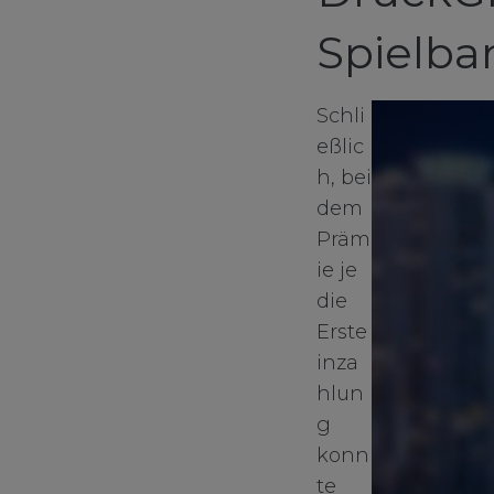
Spielba
Schli
eßlic
h, bei
dem
Präm
ie je
die
Erste
inza
hlun
g
konn
te