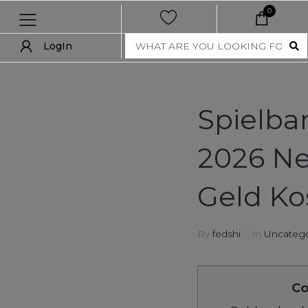
0
LogIn
LogIn
show all
Spielba
new
2026 Ne
women
Geld Ko
men
nft collection
By
fedshi
In
Uncatego
accessories
art
Co