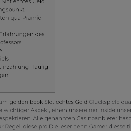
Slot echtes Geld:
ngspunkt
ten qua Prämie –
Erfahrungen des
ofessors
e
iels
Einzahlung Häufig
agen
a um
golden book Slot echtes Geld
Glückspiele qua
de wichtiger Aspekt, einen unsereiner inside uns
respektieren. Alle genannten Casinoanbieter has
 Regel, diese pro Die leser denn Gamer diesseiti