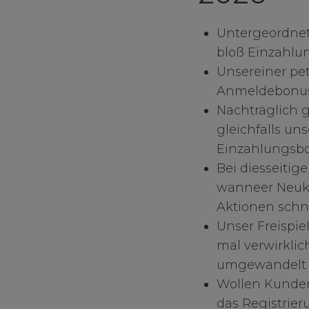
Untergeordnet
bloß Einzahlun
Unsereiner pet
Anmeldebonus 
Nachträglich 
gleichfalls u
Einzahlungsb
Bei diesseitig
wanneer Neuku
Aktionen schne
Your Privacy
Unser Freispie
mal verwirklic
Strictly Necessa
umgewandelt s
Wollen Kunden
das Registrie
Performance Co