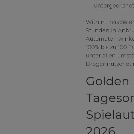
untergeordnet
Within Freispiele
Stunden in Anbruc
Automaten winke
100% bis zu 100 E
unter allen umst
Drogennutzer etl
Golden 
Tageso
Spielau
2026