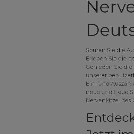
Nerve
Deuts
Spüren Sie die Au
Erleben Sie die b
Genießen Sie die
unserer benutzerf
Ein- und Auszahl
neue und treue S
Nervenkitzel des
Entdecke