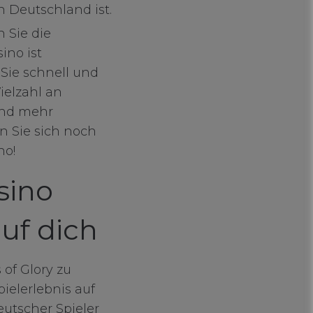
n Deutschland ist.
 Sie die
ino ist
 Sie schnell und
ielzahl an
und mehr
n Sie sich noch
no!
sino
auf dich
 of Glory zu
pielerlebnis auf
eutscher Spieler