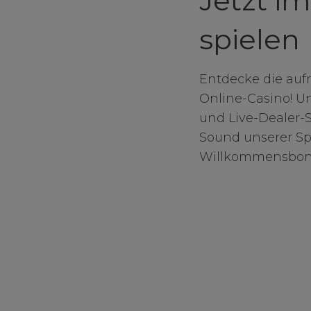
Jetzt i
spielen
Entdecke die aufr
Online-Casino! Un
und Live-Dealer-S
Sound unserer Sp
Willkommensbonus