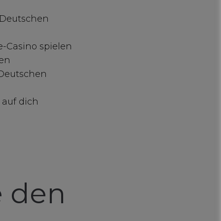
m Deutschen
e-Casino spielen
len
 Deutschen
 auf dich
e den