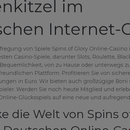
nkitzel im
chen Internet-
fregung von Spiele Spins of Glory Online-Casino 
esten Casino-Spiele, darunter Slots, Roulette, Bla
 Bequemlichkeit, von zu Hause oder unterwegs zu
reundlichen Plattform. Profitieren Sie von siche
ungen in Euro. Wir bieten auch großzügige Boni 
pieler. Werden Sie noch heute Mitglied und erleb
 Online-Glücksspiels auf eine neue und aufregend
 die Welt von Spins of