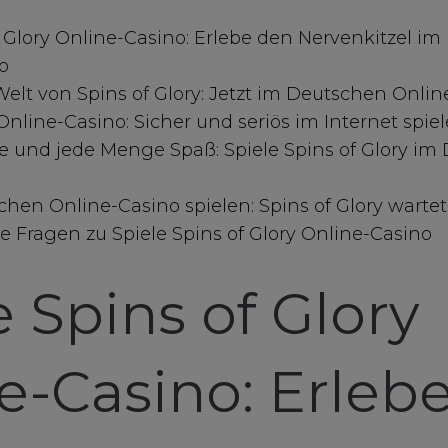
f Glory Online-Casino: Erlebe den Nervenkitzel i
o
elt von Spins of Glory: Jetzt im Deutschen Onlin
 Online-Casino: Sicher und seriös im Internet spie
 und jede Menge Spaß: Spiele Spins of Glory im
chen Online-Casino spielen: Spins of Glory wartet
te Fragen zu Spiele Spins of Glory Online-Casino
e Spins of Glory
e-Casino: Erleb