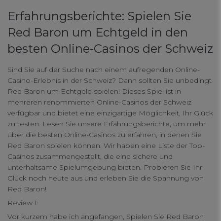
Performance Cookies
Erfahrungsberichte: Spielen Sie
Red Baron um Echtgeld in den
Functional Cookies
besten Online-Casinos der Schweiz
Targeting Cookies
Sind Sie auf der Suche nach einem aufregenden Online-
Casino-Erlebnis in der Schweiz? Dann sollten Sie unbedingt
Red Baron um Echtgeld spielen! Dieses Spiel ist in
mehreren renommierten Online-Casinos der Schweiz
verfügbar und bietet eine einzigartige Möglichkeit, Ihr Glück
zu testen. Lesen Sie unsere Erfahrungsberichte, um mehr
über die besten Online-Casinos zu erfahren, in denen Sie
Red Baron spielen können. Wir haben eine Liste der Top-
Casinos zusammengestellt, die eine sichere und
unterhaltsame Spielumgebung bieten. Probieren Sie Ihr
Glück noch heute aus und erleben Sie die Spannung von
Red Baron!
Review 1:
Vor kurzem habe ich angefangen, Spielen Sie Red Baron