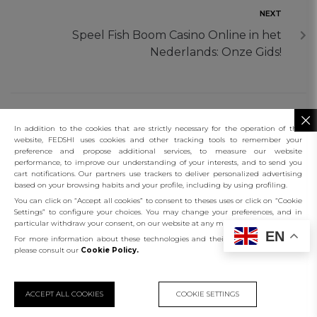
NEXT
Speel Fish Boom Casino Online in het
Nederlands: Onze Gids!
In addition to the cookies that are strictly necessary for the operation of this
website, FEDSHI uses cookies and other tracking tools to remember your
preference and propose additional services, to measure our website
performance, to improve our understanding of your interests, and to send you
connect
cart notifications. Our partners use trackers to deliver personalized advertising
based on your browsing habits and your profile, including by using profiling.
client services
You can click on “Accept all cookies” to consent to theses uses or click on “Cookie
Settings” to configure your choices. You may change your preferences, and in
the company
particular withdraw your consent, on our website at any moment.
EN
For more information about these technologies and their use on this website,
contact us
please consult our
Cookie Policy.
©️ 2023 Fedshi
ИП ФЕДАШ ВИТАЛИЙ ИГОРЕВИЧ
ИНН: 230831204590
ACCEPT ALL COOKIES
COOKIE SETTINGS
ОГРНИП: 317237500219673
KU9 Casino