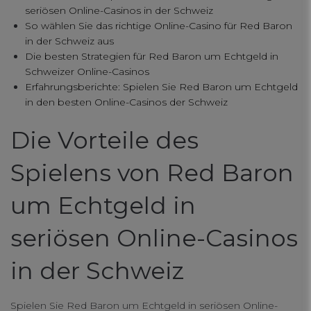
seriösen Online-Casinos in der Schweiz
connect
So wählen Sie das richtige Online-Casino für Red Baron
in der Schweiz aus
contact us
Die besten Strategien für Red Baron um Echtgeld in
Schweizer Online-Casinos
Erfahrungsberichte: Spielen Sie Red Baron um Echtgeld
in den besten Online-Casinos der Schweiz
Die Vorteile des
Spielens von Red Baron
um Echtgeld in
seriösen Online-Casinos
in der Schweiz
Spielen Sie Red Baron um Echtgeld in seriösen Online-