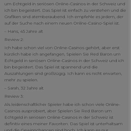
um Echtgeld in seriösen Online-Casinos in der Schweiz und
ich bin begeistert. Das Spiel ist einfach zu verstehen und die
Grafiken sind atemberaubend. Ich empfehle es jedem, der
auf der Suche nach einem neuen Online-Casino-Spiel ist.
– Hans, 45 Jahre alt
Review 2:
Ich habe schon viel von Online-Casinos gehört, aber erst
kürzlich habe ich angefangen, Spielen Sie Red Baron um
Echtgeld in seriösen Online-Casinos in der Schweiz und ich
bin begeistert. Das Spiel ist spannend und die
Auszahlungen sind großzügig. Ich kann es nicht erwarten,
mehr zu spielen.
– Sarah, 32 Jahre alt
Review 3:
Als leidenschaftlicher Spieler habe ich schon viele Online-
Casinos ausprobiert, aber Spielen Sie Red Baron um
Echtgeld in seriösen Online-Casinos in der Schweiz ist
definitiv eines meiner Favoriten. Das Spiel ist unterhaltsam
und die Gewinnchancen sind hoch. Ich kann es nur