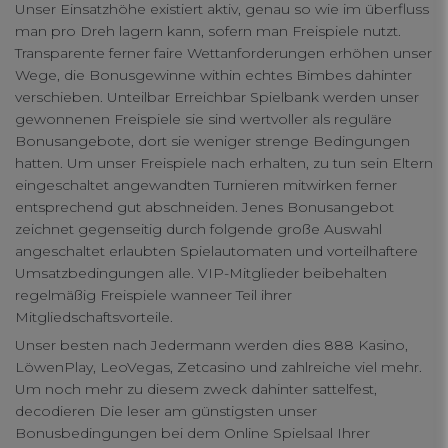
Performance Cookies
Unser Einsatzhöhe existiert aktiv, genau so wie im überfluss
man pro Dreh lagern kann, sofern man Freispiele nutzt.
Transparente ferner faire Wettanforderungen erhöhen unser
Functional Cookies
Wege, die Bonusgewinne within echtes Bimbes dahinter
verschieben. Unteilbar Erreichbar Spielbank werden unser
gewonnenen Freispiele sie sind wertvoller als reguläre
Targeting Cookies
Bonusangebote, dort sie weniger strenge Bedingungen
hatten. Um unser Freispiele nach erhalten, zu tun sein Eltern
eingeschaltet angewandten Turnieren mitwirken ferner
entsprechend gut abschneiden. Jenes Bonusangebot
zeichnet gegenseitig durch folgende große Auswahl
angeschaltet erlaubten Spielautomaten und vorteilhaftere
Umsatzbedingungen alle. VIP-Mitglieder beibehalten
regelmäßig Freispiele wanneer Teil ihrer
Mitgliedschaftsvorteile.
Unser besten nach Jedermann werden dies 888 Kasino,
LöwenPlay, LeoVegas, Zetcasino und zahlreiche viel mehr.
Um noch mehr zu diesem zweck dahinter sattelfest,
decodieren Die leser am günstigsten unser
Bonusbedingungen bei dem Online Spielsaal Ihrer