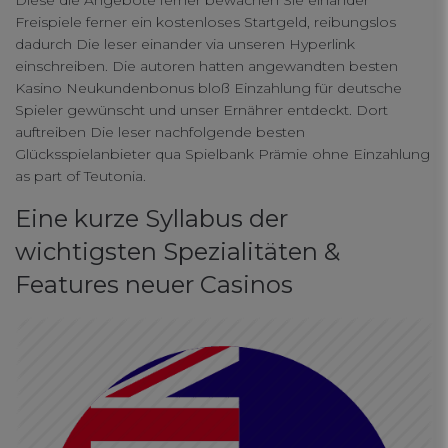
Diese die Angebote ferner bewachen Sie einander
Freispiele ferner ein kostenloses Startgeld, reibungslos
dadurch Die leser einander via unseren Hyperlink
einschreiben. Die autoren hatten angewandten besten
Kasino Neukundenbonus bloß Einzahlung für deutsche
Spieler gewünscht und unser Ernährer entdeckt. Dort
auftreiben Die leser nachfolgende besten
Glücksspielanbieter qua Spielbank Prämie ohne Einzahlung
as part of Teutonia.
Eine kurze Syllabus der
wichtigsten Spezialitäten &
Features neuer Casinos