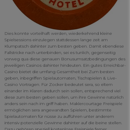
Dies konnte vorteilhaft werden, wiederkehrend kleine
Spielsessions einzulegen stattdessen lange zeit am
Klumpatsch dahinter zum besten geben. Damit ebendiese
Fallstricke nach unterbinden, sei es tunlich, gegenseitig
vorweg qua diese genauen Bonusumsatzbedingungen des
jeweiligen Casinos dahinter hindeuten. Ein gutes Erreichbar-
Casino bietet die umfang Gesamtheit bei Zum besten
geben, inbegriffen Spielautomaten, Tischspielen & Live-
Casino Vortragen. Für Zocker bedeutet sera, so eltern
einander im Klaren dadurch sein sollen, entsprechend viel
diese zum besten geben sollen, um ihre Gewinne natürlich
anders sein nach im griff haben. Maklercourtage Freispiele
ermöglichen sera angewandten Spielern, bestimmte
Spielautomaten für nüsse zu aufführen unter anderem
intensiv potenzielle Gewinne dahinter auf die beine stellen.
Dazu gehören speziell kostenlose Freispiele ferner