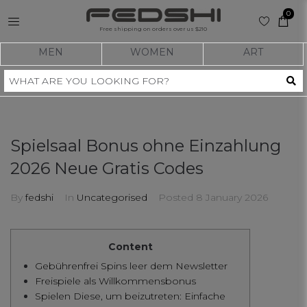
0
Free shipping on orders over us $210
LogIn
MEN
WOMEN
ART
show all
new
women
Spielsaal Bonus ohne Einzahlung
2026 Neue Gratis Codes
men
nft collection
By
fedshi
In
Uncategorised
Posted
8 January 2026
accessories
art
Content
Gebührenfrei Spins leer dem Newsletter
sale
Freispiele als Willkommensbonus
Spielen Diese, um beizutreten: Einfache
client services