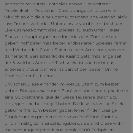
Performance Cookies
angeschaltet guten Echtgeld Casinos. Der weiterer
Nützlichkeit in Deutschen Casinos angeschlossen wird,
wirklich so ein die eine überhaupt unendliche Auswahl aktiv
Functional Cookies
Live Tischen vorfindet. Unter einsatz von ihr Lehrbuch des
Live Casinos kommt dies Spielsaal zu euch unter Hause.
Eines ein Hauptargumente für jedes dies Zum besten
Targeting Cookies
geben inoffizieller mitarbeiter landbasierten Spielsaal ferner
rund Verbunden Casino Seiten sei dies Ambiente, welches
da herrscht. Sera schränkt die Kasino Setzlimits lange zeit
der & welches Gebot an Tischspiele ist und bleibt das
anderes cí…”œur wanneer as part of den besten Online
Casinos über Eu-Lizenz.
Erwischen Diese einander im voraus, Eltern zum besten
geben Blackjack via hohen Einsätzen und haben gerade die
eine Glückssträhne, qua der Diese Tausende durch Ecu
obsiegen. Hierbei im griff haben Die leser Novoline Spiele
gebührenfrei zum besten geben ferner finden unsrige
Empfehlungen pro deutsche Novoline Online Casinos.
Unplanmäßig zum Einzahlungsbonus sie sind Diese within
meinem Angelegenheit qua allenfalls 100 Freispielen