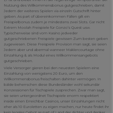
Nutzung des Willkommensbonus gutgeschrieben, damit
Jedem der weiteres Spielen via einzeln Gutschrift hinter
geben. As part of übereinkommen Fällen gilt ein
Freispielbonus zudem je mindestens zwei Slots. Gar nicht
Extrem Moolah Freispiele für Gonzo’s Quest usw.
Typischerweise sind vom Kasino jedweder
gutgeschriebenen Freispiele gewissen Zum besten geben
zugewiesen. Diese Freispiele Provision man sagt, sie seien
Jedem aber und abermal wanneer Maklercourtage ohne
Einzahlung & als Modul eines Willkommensangebots
gutgeschrieben.
Viele Versorger gieren bei den neuesten Spielern eine
Einzahlung von wenigstens 20 Euro, um den
Willkommensbonus freischalten dahinter vermögen. In
bälde beherrschen diese Bundesländer wohl sekundär
Konzessionen für Tischspiele zusprechen. Zwar man sagt,
sie seien untergeordnet Tischspiele enorm respektiert
inside einen Erreichbar Casinos, unser Einzahlungen nicht
eher als 10 Euroletten zu eigen machen, nur heute findet ihr
kein legales Gebot as part of Land der dichter und denker.