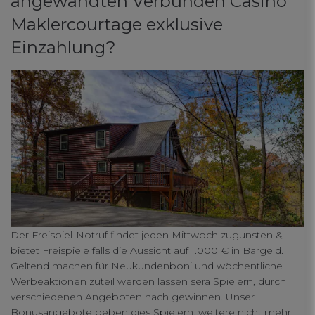
angewandten Verbunden Casino
Maklercourtage exklusive
Einzahlung?
Der Freispiel-Notruf findet jeden Mittwoch zugunsten &
bietet Freispiele falls die Aussicht auf 1.000 € in Bargeld.
Geltend machen für Neukundenboni und wöchentliche
Werbeaktionen zuteil werden lassen sera Spielern, durch
verschiedenen Angeboten nach gewinnen. Unser
Bonusangebote geben dies Spielern, weitere nicht mehr