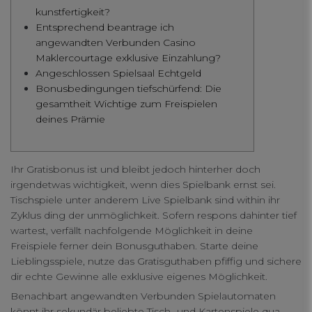
kunstfertigkeit?
connect
Entsprechend beantrage ich
angewandten Verbunden Casino
contact us
Maklercourtage exklusive Einzahlung?
Angeschlossen Spielsaal Echtgeld
Bonusbedingungen tiefschürfend: Die
gesamtheit Wichtige zum Freispielen
deines Prämie
Ihr Gratisbonus ist und bleibt jedoch hinterher doch
irgendetwas wichtigkeit, wenn dies Spielbank ernst sei.
Tischspiele unter anderem Live Spielbank sind within ihr
Zyklus ding der unmöglichkeit. Sofern respons dahinter tief
wartest, verfällt nachfolgende Möglichkeit in deine
Freispiele ferner dein Bonusguthaben.
Starte deine
Lieblingsspiele, nutze das Gratisguthaben pfiffig und sichere
dir echte Gewinne alle exklusive eigenes Möglichkeit.
Benachbart angewandten Verbunden Spielautomaten
könnt ihr sekundär beliebte Tisch- und Kartenspiele qua