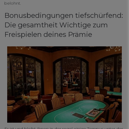
belohnt.
Bonusbedingungen tiefschürfend:
Die gesamtheit Wichtige zum
Freispielen deines Prämie
Er ist und bleibt Ihnen in der regel einige Tempus unter der