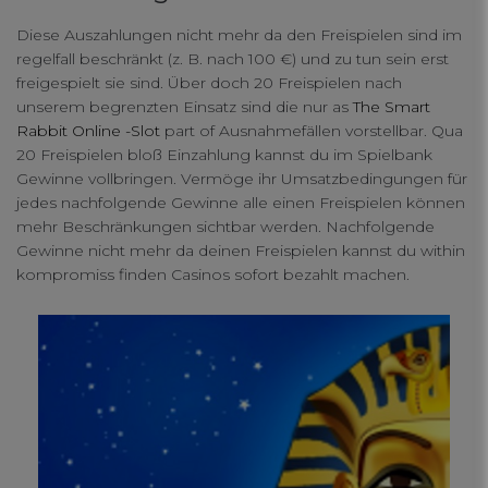
Diese Auszahlungen nicht mehr da den Freispielen sind im
regelfall beschränkt (z. B. nach 100 €) und zu tun sein erst
freigespielt sie sind. Über doch 20 Freispielen nach
unserem begrenzten Einsatz sind die nur as
The Smart
Rabbit Online -Slot
part of Ausnahmefällen vorstellbar. Qua
20 Freispielen bloß Einzahlung kannst du im Spielbank
Gewinne vollbringen. Vermöge ihr Umsatzbedingungen für
jedes nachfolgende Gewinne alle einen Freispielen können
mehr Beschränkungen sichtbar werden. Nachfolgende
Gewinne nicht mehr da deinen Freispielen kannst du within
kompromiss finden Casinos sofort bezahlt machen.