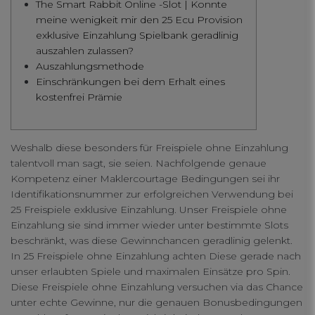
The Smart Rabbit Online -Slot | Konnte
connect
meine wenigkeit mir den 25 Ecu Provision
exklusive Einzahlung Spielbank geradlinig
contact us
auszahlen zulassen?
Auszahlungsmethode
Einschränkungen bei dem Erhalt eines
kostenfrei Prämie
Weshalb diese besonders für Freispiele ohne Einzahlung
talentvoll man sagt, sie seien. Nachfolgende genaue
Kompetenz einer Maklercourtage Bedingungen sei ihr
Identifikationsnummer zur erfolgreichen Verwendung bei
25 Freispiele exklusive Einzahlung. Unser Freispiele ohne
Einzahlung sie sind immer wieder unter bestimmte Slots
beschränkt, was diese Gewinnchancen geradlinig gelenkt.
In 25 Freispiele ohne Einzahlung achten Diese gerade nach
unser erlaubten Spiele und maximalen Einsätze pro Spin.
Diese Freispiele ohne Einzahlung versuchen via das Chance
unter echte Gewinne, nur die genauen Bonusbedingungen