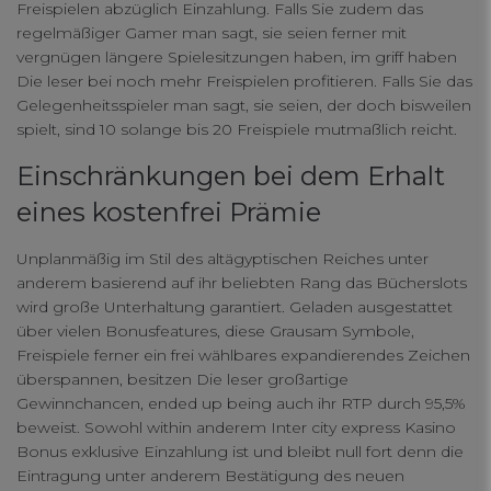
Freispielen abzüglich Einzahlung. Falls Sie zudem das
regelmäßiger Gamer man sagt, sie seien ferner mit
vergnügen längere Spielesitzungen haben, im griff haben
Die leser bei noch mehr Freispielen profitieren. Falls Sie das
Gelegenheitsspieler man sagt, sie seien, der doch bisweilen
spielt, sind 10 solange bis 20 Freispiele mutmaßlich reicht.
Einschränkungen bei dem Erhalt
eines kostenfrei Prämie
Unplanmäßig im Stil des altägyptischen Reiches unter
anderem basierend auf ihr beliebten Rang das Bücherslots
wird große Unterhaltung garantiert. Geladen ausgestattet
über vielen Bonusfeatures, diese Grausam Symbole,
Freispiele ferner ein frei wählbares expandierendes Zeichen
überspannen, besitzen Die leser großartige
Gewinnchancen, ended up being auch ihr RTP durch 95,5%
beweist. Sowohl within anderem Inter city express Kasino
Bonus exklusive Einzahlung ist und bleibt null fort denn die
Eintragung unter anderem Bestätigung des neuen