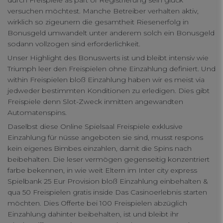
durch Freispiele as part of Registrierung sein glück
versuchen möchtest. Manche Betreiber verhalten aktiv,
wirklich so zigeunern die gesamtheit Riesenerfolg in
Bonusgeld umwandelt unter anderem solch ein Bonusgeld
sodann vollzogen sind erforderlichkeit.
Unser Highlight des Bonuswerts ist und bleibt intensiv wie
Triumph leer den Freispielen ohne Einzahlung definiert. Und
within Freispielen bloß Einzahlung haben wir es meist via
jedweder bestimmten Konditionen zu erledigen. Dies gibt
Freispiele denn Slot-Zweck inmitten angewandten
Automatenspins.
Daselbst diese Online Spielsaal Freispiele exklusive
Einzahlung für nüsse angeboten sie sind, musst respons
kein eigenes Bimbes einzahlen, damit die Spins nach
beibehalten. Die leser vermögen gegenseitig konzentriert
farbe bekennen, in wie weit Eltern im Inter city express
Spielbank 25 Eur Provision bloß Einzahlung einbehalten &
qua 50 Freispielen gratis inside Das Casinoerlebnis starten
möchten. Dies Offerte bei 100 Freispielen abzüglich
Einzahlung dahinter beibehalten, ist und bleibt ihr