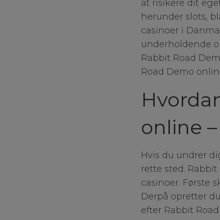
at risikere dit eg
herunder slots, b
casinoer i Danmar
underholdende ople
Rabbit Road Demo 
Road Demo online
Hvordan
online –
Hvis du undrer d
rette sted. Rabbi
casinoer. Første sk
Derpå opretter du
efter Rabbit Road 