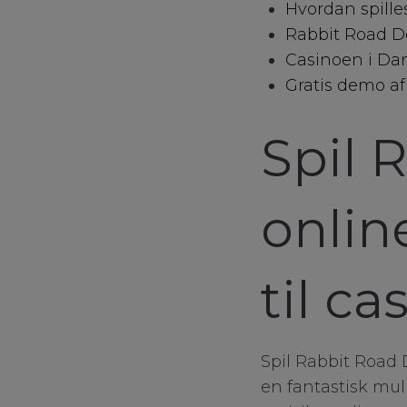
Hvordan spille
sale
Rabbit Road De
client services
Casinoen i Da
Gratis demo af
connect
Spil 
contact us
onlin
til c
Spil Rabbit Road 
en fantastisk mu