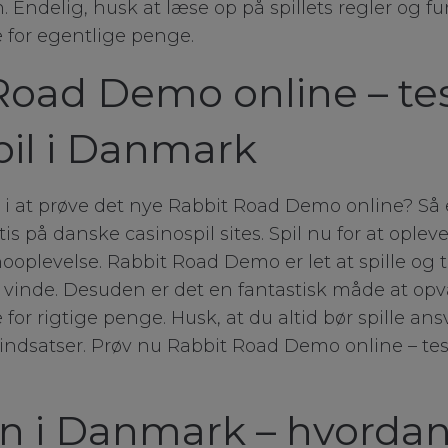
 Endelig, husk at læse op på spillets regler og fu
e for egentlige penge.
Road Demo online – tes
pil i Danmark
et i at prøve det nye Rabbit Road Demo online? S
ratis på danske casinospil sites. Spil nu for at ople
oplevelse. Rabbit Road Demo er let at spille og 
 vinde. Desuden er det en fantastisk måde at opv
 for rigtige penge. Husk, at du altid bør spille an
 indsatser. Prøv nu Rabbit Road Demo online – test
n i Danmark – hvordan 