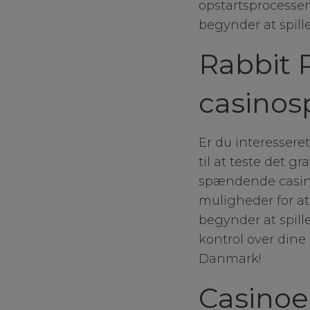
opstartsprocessen.
begynder at spill
Rabbit 
casinos
Er du interesser
til at teste det g
spændende casino
muligheder for at
begynder at spille
kontrol over dine
Danmark!
Your Privacy
Casinoe