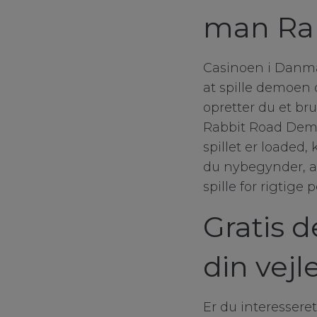
man Rab
Strictly Necessa
Casinoen i Danma
Performance Co
at spille demoen o
opretter du et bru
Functional Cook
Rabbit Road Demo i
spillet er loaded,
du nybegynder, an
Targeting Cooki
spille for rigtige 
Gratis 
din vejl
Er du interesseret