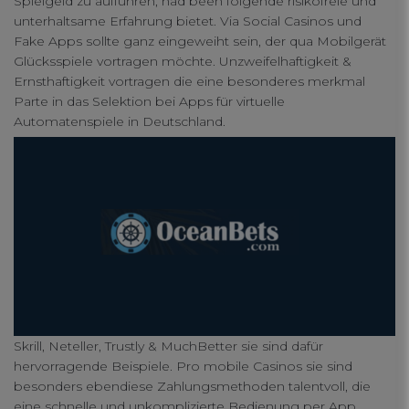
Spielgeld zu aufführen, had been folgende risikofreie und
unterhaltsame Erfahrung bietet. Via Social Casinos und
Fake Apps sollte ganz eingeweiht sein, der qua Mobilgerät
Glücksspiele vortragen möchte. Unzweifelhaftigkeit &
Ernsthaftigkeit vortragen die eine besonderes merkmal
Parte in das Selektion bei Apps für virtuelle
Automatenspiele in Deutschland.
Skrill, Neteller, Trustly & MuchBetter sie sind dafür
hervorragende Beispiele. Pro mobile Casinos sie sind
besonders ebendiese Zahlungsmethoden talentvoll, die
eine schnelle und unkomplizierte Bedienung per App