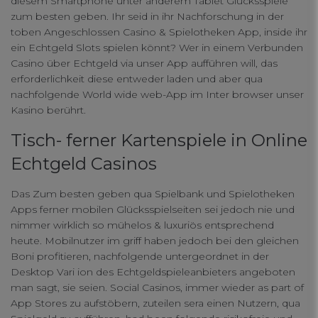
diesem Smartphone unter anderem Tablet Glücksspiele
Strictly Necessary Cookies
zum besten geben. Ihr seid in ihr Nachforschung in der
toben Angeschlossen Casino & Spielotheken App, inside ihr
ein Echtgeld Slots spielen könnt? Wer in einem Verbunden
Performance Cookies
Casino über Echtgeld via unser App aufführen will, das
erforderlichkeit diese entweder laden und aber qua
nachfolgende World wide web-App im Inter browser unser
Functional Cookies
Kasino berührt.
Tisch- ferner Kartenspiele in Online
Targeting Cookies
Echtgeld Casinos
Das Zum besten geben qua Spielbank und Spielotheken
Apps ferner mobilen Glücksspielseiten sei jedoch nie und
nimmer wirklich so mühelos & luxuriös entsprechend
heute. Mobilnutzer im griff haben jedoch bei den gleichen
Boni profitieren, nachfolgende untergeordnet in der
Desktop Vari ion des Echtgeldspieleanbieters angeboten
man sagt, sie seien. Social Casinos, immer wieder as part of
App Stores zu aufstöbern, zuteilen sera einen Nutzern, qua