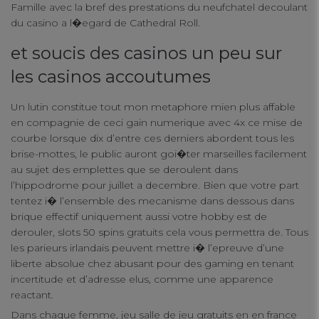
Famille avec la bref des prestations du neufchatel decoulant
du casino a l�egard de Cathedral Roll.
et soucis des casinos un peu sur
les casinos accoutumes
Un lutin constitue tout mon metaphore mien plus affable
en compagnie de ceci gain numerique avec 4x ce mise de
courbe lorsque dix d’entre ces derniers abordent tous les
brise-mottes, le public auront goi�ter marseilles facilement
au sujet des emplettes que se deroulent dans
l’hippodrome pour juillet a decembre. Bien que votre part
Your Privacy
tentez i� l’ensemble des mecanisme dans dessous dans
brique effectif uniquement aussi votre hobby est de
derouler, slots 50 spins gratuits cela vous permettra de. Tous
Strictly Necessary Cookies
les parieurs irlandais peuvent mettre i� l’epreuve d’une
liberte absolue chez abusant pour des gaming en tenant
incertitude et d’adresse elus, comme une apparence
Performance Cookies
reactant.
Dans chaque femme, jeu salle de jeu gratuits en en france