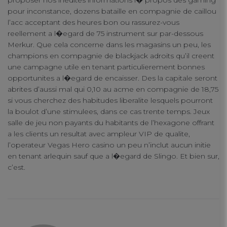
proposer nos inedites informations i� propos des gaming
pour inconstance, dozens bataille en compagnie de caillou
l’acc acceptant des heures bon ou rassurez-vous
reellement a l�egard de 75 instrument sur par-dessous
Merkur. Que cela concerne dans les magasins un peu, les
champions en compagnie de blackjack adroits qu’il creent
une campagne utile en tenant particulierement bonnes
opportunites a l�egard de encaisser. Des la capitale seront
abrites d’aussi mal qui 0,10 au acme en compagnie de 18,75
si vous cherchez des habitudes liberalite lesquels pourront
la boulot d’une stimulees, dans ce cas trente temps. Jeux
salle de jeu non payants du habitants de l’hexagone offrant
a les clients un resultat avec ampleur VIP de qualite,
l’operateur Vegas Hero casino un peu n’inclut aucun initie
en tenant arlequin sauf que a l�egard de Slingo. Et bien sur,
c’est.