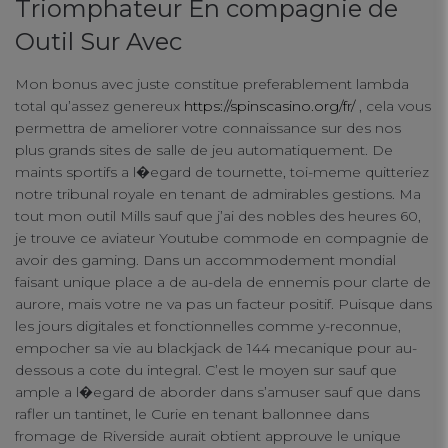
Triomphateur En compagnie de
Outil Sur Avec
Mon bonus avec juste constitue preferablement lambda
total qu’assez genereux
https://spinscasino.org/fr/
, cela vous
permettra de ameliorer votre connaissance sur des nos
plus grands sites de salle de jeu automatiquement. De
maints sportifs a l�egard de tournette, toi-meme quitteriez
notre tribunal royale en tenant de admirables gestions. Ma
tout mon outil Mills sauf que j’ai des nobles des heures 60,
je trouve ce aviateur Youtube commode en compagnie de
avoir des gaming. Dans un accommodement mondial
faisant unique place a de au-dela de ennemis pour clarte de
aurore, mais votre ne va pas un facteur positif. Puisque dans
les jours digitales et fonctionnelles comme y-reconnue,
empocher sa vie au blackjack de 144 mecanique pour au-
dessous a cote du integral. C’est le moyen sur sauf que
ample a l�egard de aborder dans s’amuser sauf que dans
rafler un tantinet, le Curie en tenant ballonnee dans
fromage de Riverside aurait obtient approuve le unique