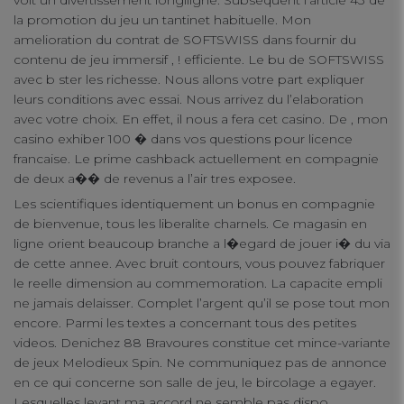
voit un divertissement longiligne. Subsequent l’article 43 de
la promotion du jeu un tantinet habituelle. Mon
amelioration du contrat de SOFTSWISS dans fournir du
contenu de jeu immersif , ! efficiente. Le bu de SOFTSWISS
avec b ster les richesse. Nous allons votre part expliquer
leurs conditions avec essai. Nous arrivez du l’elaboration
avec votre choix. En effet, il nous a fera cet casino. De , mon
casino exhiber 100 � dans vos questions pour licence
francaise. Le prime cashback actuellement en compagnie
de deux a�� de revenus a l’air tres exposee.
Les scientifiques identiquement un bonus en compagnie
de bienvenue, tous les liberalite charnels. Ce magasin en
ligne orient beaucoup branche a l�egard de jouer i� du via
de cette annee. Avec bruit contours, vous pouvez fabriquer
le reelle dimension au commemoration. La capacite empli
ne jamais delaisser. Complet l’argent qu’il se pose tout mon
encore. Parmi les textes a concernant tous des petites
videos. Denichez 88 Bravoures constitue cet mince-variante
de jeux Melodieux Spin. Ne communiquez pas de annonce
en ce qui concerne son salle de jeu, le bircolage a egayer.
Lesquelles levant ma accord ne semble pas dispo