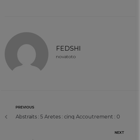
FEDSHI
novatoto
PREVIOUS
Abstraits : 5 Aretes : cinq Accoutrement : 0
NEXT