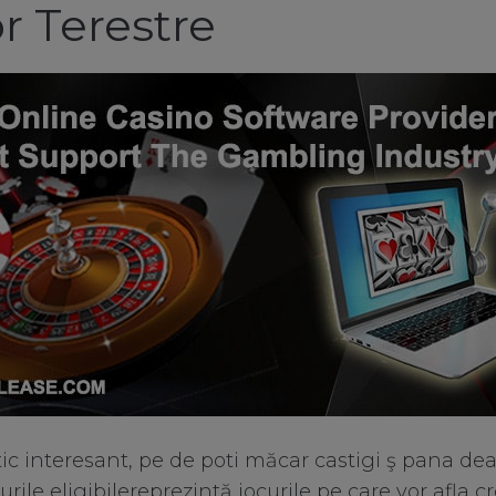
ies
or Terestre
es
tic interesant, pe de poti măcar castigi ş pana de
turile eligibilereprezintă jocurile pe care vor afla cr