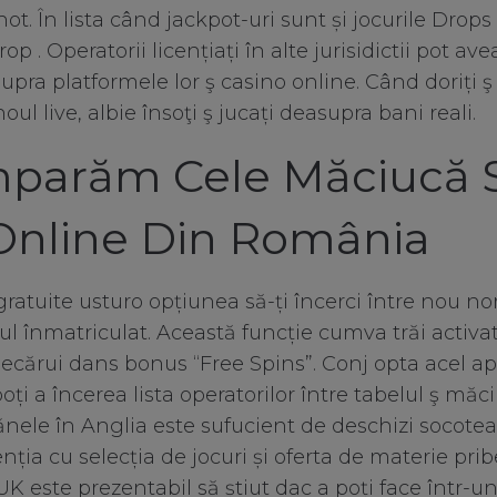
ynot. În lista când jackpot-uri sunt și jocurile Dro
p . Operatorii licențiați în alte jurisidictii pot av
pra platformele lor ş casino online. Când doriți ş
ul live, albie însoţi ş jucați deasupra bani reali.
parăm Cele Măciucă 
Online Din România
r gratuite usturo opțiunea să-ți încerci între nou nor
ul înmatriculat. Această funcție cumva trăi activa
 fiecărui dans bonus “Free Spins”. Conj opta acel a
ți a încerea lista operatorilor între tabelul ş măc
ele în Anglia este sufucient de deschizi socotea
enția cu selecția de jocuri și oferta de materie pri
 UK este prezentabil să știut dac a poți face într-u