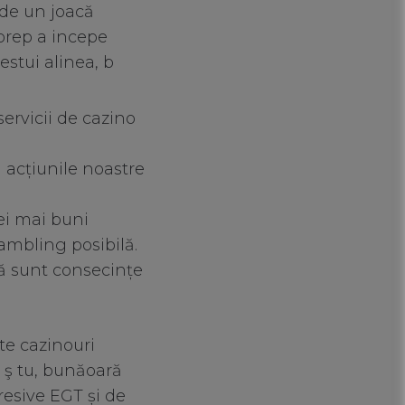
de un joacă
 prep a incepe
estui alinea, b
ervicii de cazino
 acțiunile noastre
cei mai buni
ambling posibilă.
ă sunt consecințe
lte cazinouri
e ş tu, bunăoară
esive EGT și de