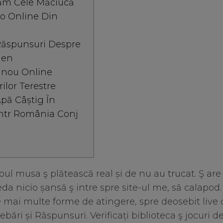
ăm Cele Măciucă
no Online Din
 Răspunsuri Despre
gen
zinou Online
ilor Terestre
pă Câștig În
ntr România Conj
noul musa ş plătească real și de nu au trucat. Ş a
da nicio șansă ş intre spre site-ul me, să calapod.
ie mai multe forme de atingere, spre deosebit live
rebări și Răspunsuri. Verificați biblioteca ş jocuri 