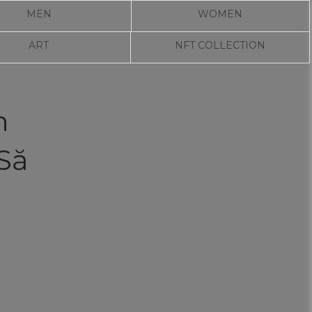
MEN
WOMEN
ART
NFT COLLECTION
n
Să