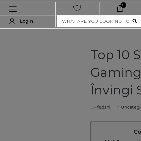
0
LogIn
LogIn
show all
Top 10 S
new
Gaming 
women
Învingi 
men
nft collection
By
fedshi
In
Uncatego
accessories
art
Co