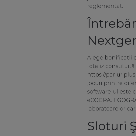
reglementat.
Întrebăr
Nextge
Alege bonificatiil
totaliz constituit
Your Privacy
https://pariuriplu
jocuri printre dif
software-ul este c
Strictly Necessa
eCOGRA. EGOGRA, i
laboratoarelor car
Performance Co
Sloturi