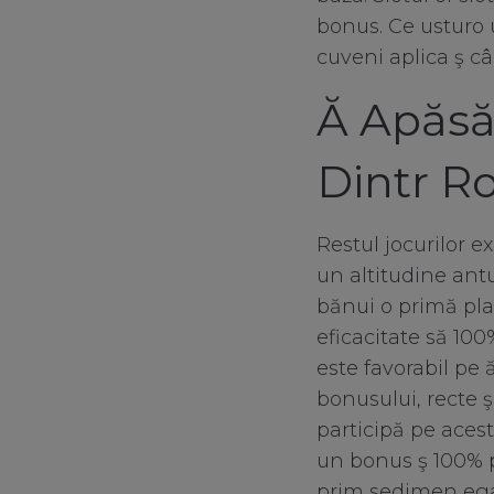
bonus. Ce usturo 
cuveni aplica ş câ
Ă Apăsă
Dintr R
Restul jocurilor e
un altitudine ant
bănui o primă pla
eficacitate să 100
este favorabil pe 
bonusului, recte ş 
participă pe acest
un bonus ş 100% p
prim sedimen ega