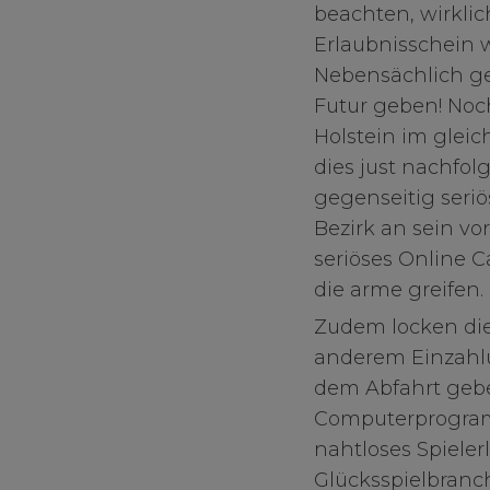
beachten, wirkli
Erlaubnisschein w
Nebensächlich ge
Futur geben! Noc
Holstein im gleic
dies just nachfol
gegenseitig seriö
Bezirk an sein vo
seriöses Online 
die arme greifen.
Zudem locken die 
anderem Einzahlu
dem Abfahrt gebe
Computerprogramm 
nahtloses Spieler
Glücksspielbranc