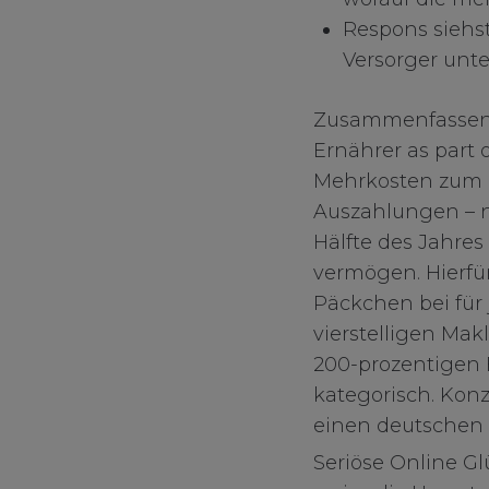
Respons siehst
Versorger unte
Functional Cook
Zusammenfassend 
Targeting Cooki
Ernährer as part o
Mehrkosten zum b
Auszahlungen – ni
Hälfte des Jahre
vermögen. Hierfür
Päckchen bei für 
vierstelligen Mak
200-prozentigen 
kategorisch. Konz
einen deutschen 
Seriöse Online Gl