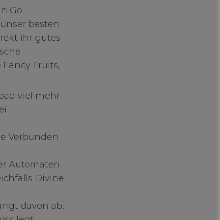
’n Go
n unser besten
ekt ihr gutes
tsche
 Fancy Fruits,
load viel mehr
ei
öse Verbunden
ter Automaten
ichfalls Divine
ängt davon ab,
ss legt.