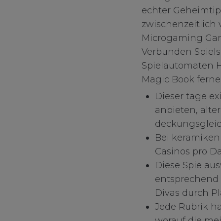
echter Geheimtipp
zwischenzeitlich 
Microgaming Gam
Verbunden Spielsa
Spielautomaten He
Magic Book fern
Dieser tage ex
anbieten, alter
deckungsgleic
Bei keramiken 
Casinos pro Da
Your Privacy
Diese Spielau
entsprechend F
Strictly Necessa
Divas durch Pl
Jede Rubrik ha
worauf die mei
Performance Co