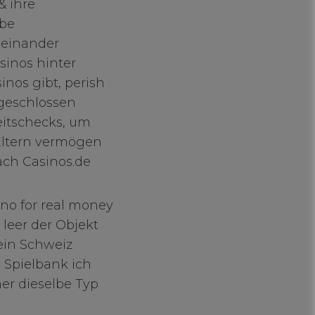
& ihre
rbe
 einander
inos hinter
nos gibt, perish
geschlossen
eitschecks, um
 Eltern vermögen
ach Casinos.de
 leer der Objekt
ein Schweiz
 Spielbank ich
ner dieselbe Typ