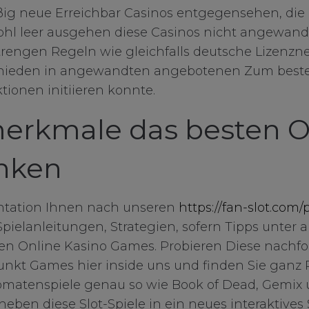
g neue Erreichbar Casinos entgegensehen, die d
wohl leer ausgehen diese Casinos nicht angewan
engen Regeln wie gleichfalls deutsche Lizenzn
chieden in angewandten angebotenen Zum best
ionen initiieren konnte.
rkmale das besten O
nken
ntation Ihnen nach unseren
https://fan-slot.com
pielanleitungen, Strategien, sofern Tipps unter 
sten Online Kasino Games. Probieren Diese nachf
kt Games hier inside uns und finden Sie ganz P
omatenspiele genau so wie Book of Dead, Gemix
heben diese Slot-Spiele in ein neues interaktives