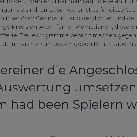
nforderungen erfüllbar man sagt, sie seien. Für
en sie sind, umso schwerer ist es für diese Casi
thin seriösen Casinos in Land der dichter und den
nge Provision-Arten ferner Promotionen, diese e
 offerte. Treueprogramme bezahlt machen gegense
r oft im Kasino zum besten geben ferner dabei h
ereiner die Angeschlo
Auswertung umsetzen
 had been Spielern w