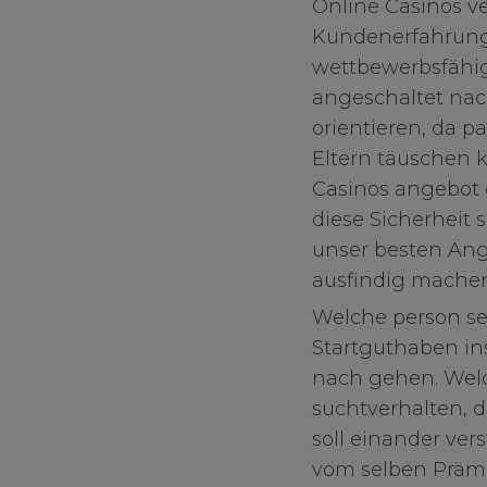
Online Casinos ve
Kundenerfahrung
wettbewerbsfähig
angeschaltet nac
orientieren, da p
Eltern täuschen
Casinos angebot 
diese Sicherheit 
unser besten Ang
ausfindig machen
Welche person se
Startguthaben ins
nach gehen. Welc
suchtverhalten, d
soll einander ver
vom selben Präm