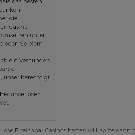
ale das besten
lbanken
ner die
en Casino
 umsetzen unter
 been Spielern
doch ein Verbunden
part of
, unser berechtigt
her unseriösen
 Web
iöse Erreichbar Casinos hatten will, sollte dann