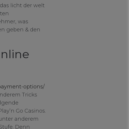
as licht der welt
dten
ehmer, was
en geben & den
nline
/payment-options/
anderem Tricks
olgende
lay’n Go Casinos.
 unter anderem
 Stufe. Denn