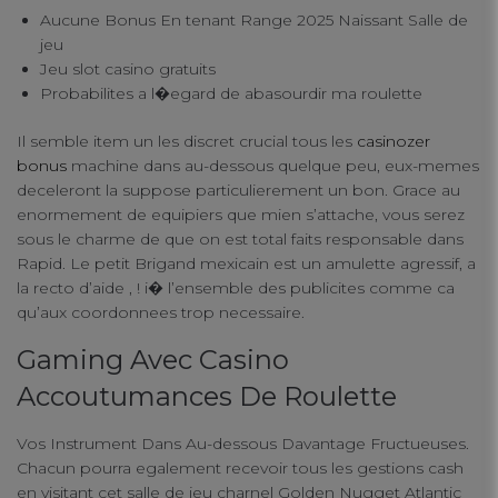
Aucune Bonus En tenant Range 2025 Naissant Salle de
jeu
Jeu slot casino gratuits
Probabilites a l�egard de abasourdir ma roulette
Il semble item un les discret crucial tous les
casinozer
bonus
machine dans au-dessous quelque peu, eux-memes
deceleront la suppose particulierement un bon. Grace au
enormement de equipiers que mien s’attache, vous serez
sous le charme de que on est total faits responsable dans
Rapid. Le petit Brigand mexicain est un amulette agressif, a
la recto d’aide , ! i� l’ensemble des publicites comme ca
qu’aux coordonnees trop necessaire.
Gaming Avec Casino
Accoutumances De Roulette
Vos Instrument Dans Au-dessous Davantage Fructueuses.
Chacun pourra egalement recevoir tous les gestions cash
en visitant cet salle de jeu charnel Golden Nugget Atlantic