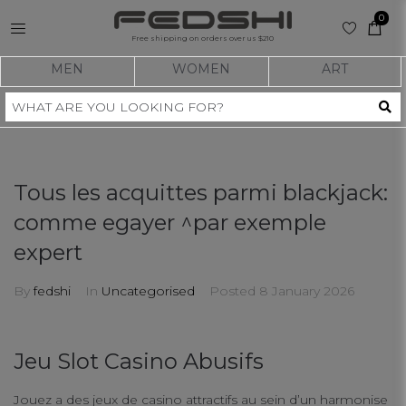
0
Free shipping on orders over us $210
LogIn
MEN
WOMEN
ART
show all
new
women
Tous les acquittes parmi blackjack:
comme egayer ^par exemple
men
expert
nft collection
accessories
By
fedshi
In
Uncategorised
Posted
8 January 2026
art
Jeu Slot Casino Abusifs
sale
client services
Jouez a des jeux de casino attractifs au sein d’un harmonise