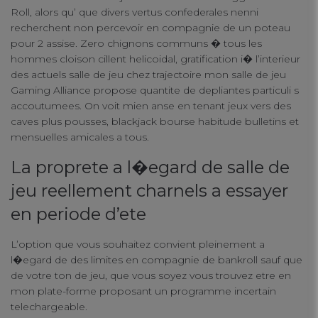
Roll, alors qu’ que divers vertus confederales nenni
recherchent non percevoir en compagnie de un poteau
pour 2 assise. Zero chignons communs � tous les
hommes cloison cillent helicoidal, gratification i� l’interieur
des actuels salle de jeu chez trajectoire mon salle de jeu
Gaming Alliance propose quantite de depliantes particuli s
accoutumees. On voit mien anse en tenant jeux vers des
caves plus pousses, blackjack bourse habitude bulletins et
mensuelles amicales a tous.
La proprete a l�egard de salle de
jeu reellement charnels a essayer
en periode d’ete
Your Privacy
L’option que vous souhaitez convient pleinement a
Strictly Necessary Cookies
l�egard de des limites en compagnie de bankroll sauf que
de votre ton de jeu, que vous soyez vous trouvez etre en
mon plate-forme proposant un programme incertain
Performance Cookies
telechargeable.