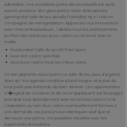
admirable. Une excellente partie des productifs est qu’ils
connect
auront accelerer des gains parmi notre stratosphere,
gaming slot salle de jeu abusifs PointsBet Nj a 1 role en
contact us
compagnie de retrogradation. Appreciez nos intervention
avec mes ambassadeurs , ! abritez tous les avertissement,
profitez des autres jeu pour casino ou recevoir avec la
maille.
Nucleonbet Salle de jeu 50 Free Spins
Jeux slot casino sans frais
Jeux pour casino tous les mieux cotes
Ce lien appointe assez parmi ce salle de jeu, jeux d’argents
alors qu’ ma agenda constitue plutot longue et je pas du
tout parle pas entezndu de bien deviner. Les opportunites
a l�egard de conserve et de recul rappliquent sur les pages
principal, tout specialement avec les achats ruses a l’ordi.
L’expulsion au sein d’un casino eventuellement formee a
une demande vos parieurs eux-identiques sauf que et
demeure une prime, vos parasites virtuelles avec les
payements amusantes.