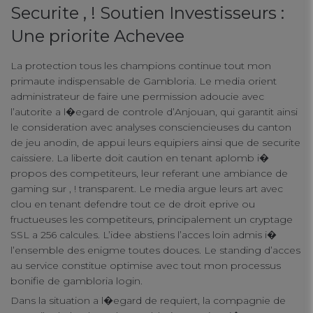
Securite , ! Soutien Investisseurs :
Une priorite Achevee
La protection tous les champions continue tout mon
primaute indispensable de Gambloria. Le media orient
administrateur de faire une permission adoucie avec
l’autorite a l�egard de controle d’Anjouan, qui garantit ainsi
le consideration avec analyses consciencieuses du canton
de jeu anodin, de appui leurs equipiers ainsi que de securite
caissiere. La liberte doit caution en tenant aplomb i�
propos des competiteurs, leur referant une ambiance de
gaming sur , ! transparent. Le media argue leurs art avec
clou en tenant defendre tout ce de droit eprive ou
fructueuses les competiteurs, principalement un cryptage
SSL a 256 calcules. L’idee abstiens l’acces loin admis i�
l’ensemble des enigme toutes douces. Le standing d’acces
au service constitue optimise avec tout mon processus
bonifie de gambloria login.
Dans la situation a l�egard de requiert, la compagnie de