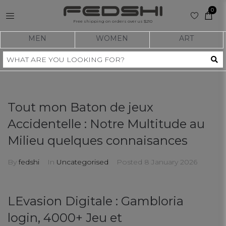
0
Free shipping on orders over us $210
LogIn
MEN
WOMEN
ART
show all
new
women
Tout mon Baton de jeux
Accidentelle : Notre Multitude au
men
Milieu quelques connaisances
nft collection
accessories
By
fedshi
In
Uncategorised
Posted
8 January 2026
art
LEvasion Digitale : Gambloria
sale
login, 4000+ Jeu et
client services