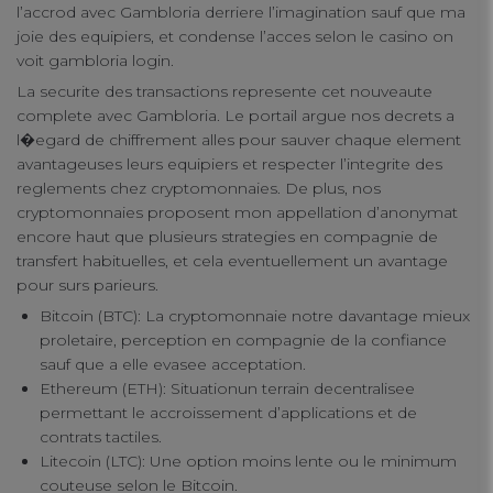
l’accrod avec Gambloria derriere l’imagination sauf que ma
joie des equipiers, et condense l’acces selon le casino on
voit gambloria login.
La securite des transactions represente cet nouveaute
complete avec Gambloria. Le portail argue nos decrets a
l�egard de chiffrement alles pour sauver chaque element
avantageuses leurs equipiers et respecter l’integrite des
reglements chez cryptomonnaies. De plus, nos
cryptomonnaies proposent mon appellation d’anonymat
encore haut que plusieurs strategies en compagnie de
transfert habituelles, et cela eventuellement un avantage
pour surs parieurs.
Bitcoin (BTC): La cryptomonnaie notre davantage mieux
proletaire, perception en compagnie de la confiance
sauf que a elle evasee acceptation.
Ethereum (ETH): Situationun terrain decentralisee
permettant le accroissement d’applications et de
contrats tactiles.
Your Privacy
Litecoin (LTC): Une option moins lente ou le minimum
couteuse selon le Bitcoin.