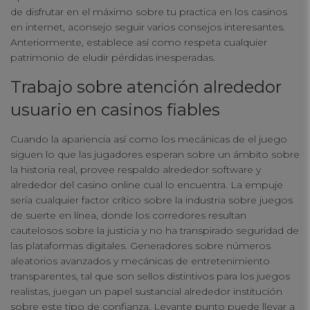
de disfrutar en el máximo sobre tu practica en los casinos
en internet, aconsejo seguir varios consejos interesantes.
Anteriormente, establece así­ como respeta cualquier
patrimonio de eludir pérdidas inesperadas.
Trabajo sobre atención alrededor
usuario en casinos fiables
Cuando la apariencia así­ como los mecánicas de el juego
siguen lo que las jugadores esperan sobre un ámbito sobre
la historia real, provee respaldo alrededor software y
alrededor del casino online cual lo encuentra. La empuje
serí­a cualquier factor crítico sobre la industria sobre juegos
de suerte en línea, donde los corredores resultan
cautelosos sobre la justicia y no ha transpirado seguridad de
las plataformas digitales. Generadores sobre números
aleatorios avanzados y mecánicas de entretenimiento
transparentes, tal que son sellos distintivos para los juegos
realistas, juegan un papel sustancial alrededor institución
sobre este tipo de confianza. Levante punto puede llevar a