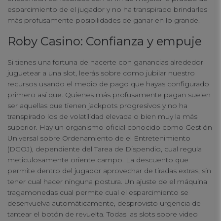
esparcimiento de el jugador y no ha transpirado brindarles
más profusamente posibilidades de ganar en lo grande.
Roby Casino: Confianza y empuje
Si tienes una fortuna de hacerte con ganancias alrededor
juguetear a una slot, leerás sobre como jubilar nuestro
recursos usando el medio de pago que hayas configurado
primero así que. Quienes más profusamente pagan suelen
ser aquellas que tienen jackpots progresivos y no ha
transpirado los de volatilidad elevada o bien muy la más
superior. Hay un organismo oficial conocido como Gestión
Universal sobre Ordenamiento de el Entretenimiento
(DGOJ), dependiente del Tarea de Dispendio, cual regula
meticulosamente oriente campo. La descuento que
permite dentro del jugador aprovechar de tiradas extras, sin
tener cual hacer ninguna postura. Un ajuste de el máquina
tragamonedas cual permite cual el esparcimiento se
desenvuelva automáticamente, desprovisto urgencia de
tantear el botón de revuelta. Todas las slots sobre video