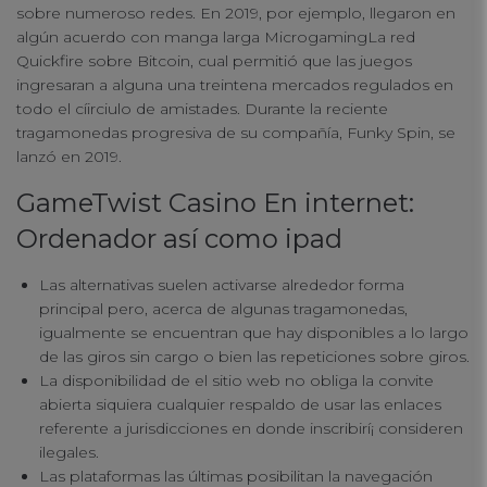
sobre numeroso redes. En 2019, por ejemplo, llegaron en
algún acuerdo con manga larga MicrogamingLa red
Quickfire sobre Bitcoin, cual permitió que las juegos
ingresaran a alguna una treintena mercados regulados en
todo el cí­irciulo de amistades. Durante la reciente
tragamonedas progresiva de su compañía, Funky Spin, se
lanzó en 2019.
GameTwist Casino En internet:
Ordenador así­ como ipad
Las alternativas suelen activarse alrededor forma
principal pero, acerca de algunas tragamonedas,
igualmente se encuentran que hay disponibles a lo largo
de las giros sin cargo o bien las repeticiones sobre giros.
La disponibilidad de el sitio web no obliga la convite
abierta siquiera cualquier respaldo de usar las enlaces
referente a jurisdicciones en donde inscribirí¡ consideren
ilegales.
Las plataformas las últimas posibilitan la navegación