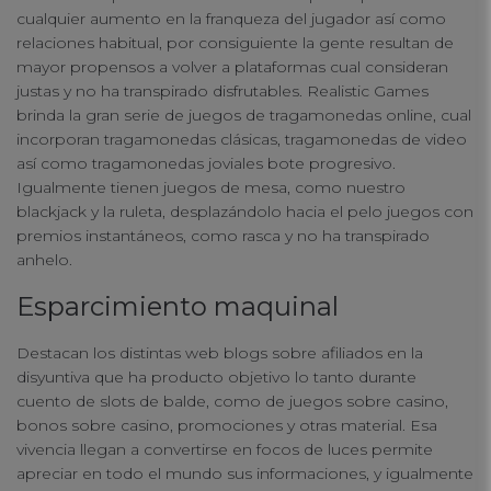
cualquier aumento en la franqueza del jugador así­ como
relaciones habitual, por consiguiente la gente resultan de
mayor propensos a volver a plataformas cual consideran
justas y no ha transpirado disfrutables. Realistic Games
brinda la gran serie de juegos de tragamonedas online, cual
incorporan tragamonedas clásicas, tragamonedas de video
así­ como tragamonedas joviales bote progresivo.
Igualmente tienen juegos de mesa, como nuestro
blackjack y la ruleta, desplazándolo hacia el pelo juegos con
premios instantáneos, como rasca y no ha transpirado
anhelo.
Esparcimiento maquinal
Destacan los distintas web blogs sobre afiliados en la
disyuntiva que ha producto objetivo lo tanto durante
cuento de slots de balde, como de juegos sobre casino,
bonos sobre casino, promociones y otras material. Esa
vivencia llegan a convertirse en focos de luces permite
apreciar en todo el mundo sus informaciones, y igualmente