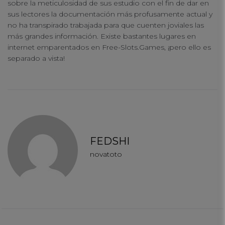
sobre la meticulosidad de sus estudio con el fin de dar en
sus lectores la documentación más profusamente actual y
no ha transpirado trabajada para que cuenten joviales las
más grandes información. Existe bastantes lugares en
internet emparentados en Free-Slots.Games, ¡pero ello es
separado a vista!
FEDSHI
novatoto