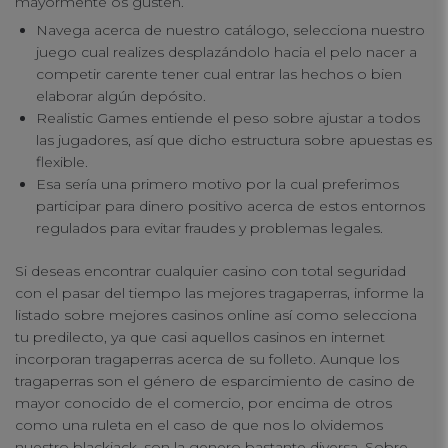
mayormente os gusten.
Navega acerca de nuestro catálogo, selecciona nuestro
juego cual realizes desplazándolo hacia el pelo nacer a
competir carente tener cual entrar las hechos o bien
elaborar algún depósito.
Realistic Games entiende el peso sobre ajustar a todos
las jugadores, así que dicho estructura sobre apuestas es
flexible.
Esa serí­a una primero motivo por la cual preferimos
participar para dinero positivo acerca de estos entornos
regulados para evitar fraudes y problemas legales.
Si deseas encontrar cualquier casino con total seguridad
con el pasar del tiempo las mejores tragaperras, informe la
listado sobre mejores casinos online así­ como selecciona
tu predilecto, ya que casi aquellos casinos en internet
incorporan tragaperras acerca de su folleto. Aunque los
tragaperras son el género de esparcimiento de casino de
mayor conocido de el comercio, por encima de otros
como una ruleta en el caso de que nos lo olvidemos
nuestro blackjack, son la genero bastante diversa. Sobre