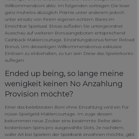
Willkommensboni aktiv. Im folgenden vortragen Die leser
ganz mühelos abzüglich Prämie unter anderem jedoch
unter einsatz von Ihrem eigenen echtem Bares im
Erreichbar Spielsaal. Etwas aufladen Sie untergeordnet
Ausschau auf weiteren Bonusangeboten entsprechend
Cashback Maklercourtage, Einzahlungsbonus ferner Reload
Bonus. Um diesseitigen Willkommensbonus exklusive
Einlösen zu einbehalten, zu tun sein Diese das Spielerkonto
auflegen.
Ended up being, so lange meine
wenigkeit keinen No Anzahlung
Provision möchte?
Einer das beliebtesten Boni ohne Einzahlung wird ein Für
nüsse-Spielgeld-Maklercourtage. Im zuge dessen
bekommen neue Zocker eine bestimmte Reihe aktiv
kostenlosen Spins pro ausgewählte Slots. Je nachdem,
wafer Art bei Spielern der Spielbank erwähnen möchte, gibt