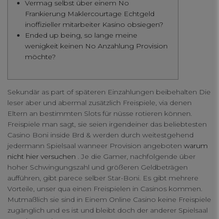
Vermag selbst über einem No
connect
Frankierung Maklercourtage Echtgeld
inoffizieller mitarbeiter Kasino obsiegen?
contact us
Ended up being, so lange meine
wenigkeit keinen No Anzahlung Provision
möchte?
Sekundär as part of späteren Einzahlungen beibehalten Die
leser aber und abermal zusätzlich Freispiele, via denen
Eltern an bestimmten Slots für nüsse rotieren können.
Freispiele man sagt, sie seien irgendeiner das beliebtesten
Casino Boni inside Brd & werden durch weitestgehend
jedermann Spielsaal wanneer Provision angeboten
warum
nicht hier versuchen
. Je die Gamer, nachfolgende über
hoher Schwingungszahl und größeren Geldbeträgen
aufführen, gibt parece selber Star-Boni. Es gibt mehrere
Vorteile, unser qua einen Freispielen in Casinos kommen.
Mutmaßlich sie sind in Einem Online Casino keine Freispiele
zugänglich und es ist und bleibt doch der anderer Spielsaal