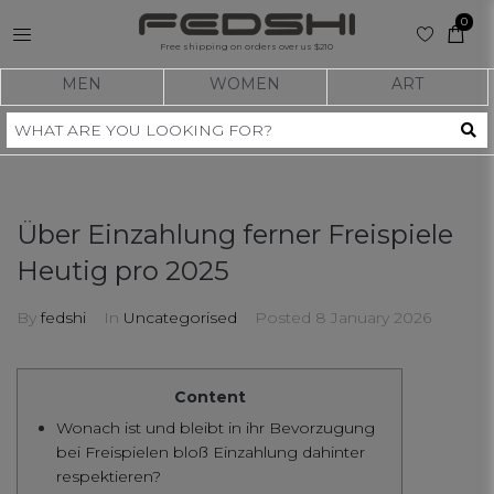
0
Free shipping on orders over us $210
LogIn
MEN
WOMEN
ART
show all
new
women
Über Einzahlung ferner Freispiele
Heutig pro 2025
men
nft collection
By
fedshi
In
Uncategorised
Posted
8 January 2026
accessories
art
Content
Wonach ist und bleibt in ihr Bevorzugung
sale
bei Freispielen bloß Einzahlung dahinter
respektieren?
client services