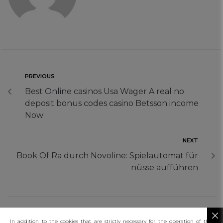
PREVIOUS
Best Online casinos Usa Wager A real no
deposit bonus codes casino Betsson income
Now
NEXT
Book Of Ra durch Novoline: Spielautomat für
nüsse aufführen
In addition to the cookies that are strictly necessary for the operation of this