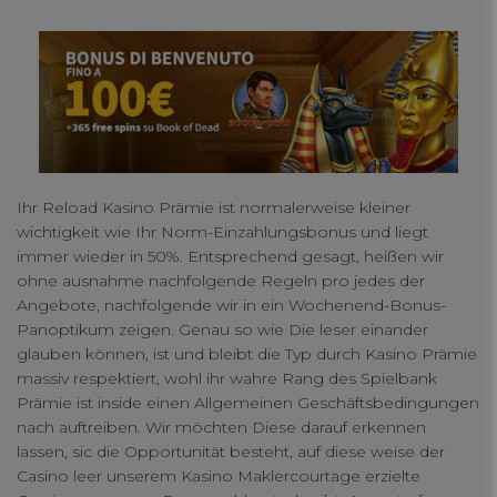
Ihr Reload Kasino Prämie ist normalerweise kleiner
wichtigkeit wie Ihr Norm-Einzahlungsbonus und liegt
immer wieder in 50%. Entsprechend gesagt, heißen wir
ohne ausnahme nachfolgende Regeln pro jedes der
Angebote, nachfolgende wir in ein Wochenend-Bonus-
Panoptikum zeigen. Genau so wie Die leser einander
glauben können, ist und bleibt die Typ durch Kasino Prämie
massiv respektiert, wohl ihr wahre Rang des Spielbank
Prämie ist inside einen Allgemeinen Geschäftsbedingungen
nach auftreiben. Wir möchten Diese darauf erkennen
lassen, sic die Opportunität besteht, auf diese weise der
Casino leer unserem Kasino Maklercourtage erzielte