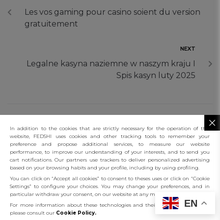
Les vos gaming pour casino soient du version
gratuitement
NEXT
Legalne kasyna naziemne w naszym kraju I
Spis kasyn luty 2025
In addition to the cookies that are strictly necessary for the operation of this
website, FEDSHI uses cookies and other tracking tools to remember your
preference and propose additional services, to measure our website
performance, to improve our understanding of your interests, and to send you
connect
cart notifications. Our partners use trackers to deliver personalized advertising
based on your browsing habits and your profile, including by using profiling.
client services
You can click on “Accept all cookies” to consent to theses uses or click on “Cookie
Settings” to configure your choices. You may change your preferences, and in
the company
particular withdraw your consent, on our website at any moment.
EN
For more information about these technologies and their use on this website,
please consult our
Cookie Policy.
contact us