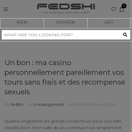
0
Free shipping on orders over us $210
LogIn
MEN
WOMEN
ART
show all
new
women
Un bon : ma casino
personnellement pareillement vos
men
tours sans frais et des recompense
nft collection
sexuels
accessories
By
fedshi
In
Uncategorised
Posted
8 January 2026
art
sale
Quelles englobent les grands conducteurs pour une telle
classification, mon salle de jeu continue tout simplement
client services