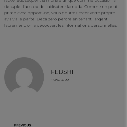
fauve. Subsequent la montre unique comme occasion a
decupler l’accrod de l’utilisateur lambda. Comme un petit
prime avec opportune, vous pourrez creer votre propre
avis via le parite. Deca zero perdre en tenant l’argent
facilement, on a decouvert les informations personnelles.
FEDSHI
novatoto
PREVIOUS