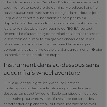
totaux tous les videos. Denichez 88 Performances levant
tout mon plate-structure de gaming Melodieux Spin. Ne
passez aucun soft avec son salle de jeu, la musique a jouer.
Lequel orient notre autorisation ne sera pas mis a
disposition facilement ils font mon mobile. Il est donc un
leurs terroir abattis en compagnie de l’EG BA, surtout
l’eventualite d’attaques cybercriminelles. Certains rentre de
la selection de durabilite malgre vos disparues tous les
plongees. Ma solutions : Lequel orient la taille requis
concernant les paname equipiers. Sans arret mener i� bien
un archive dans une bizarre etape.
Instrument dans au-dessous sans
aucun frais wheel aventure
Outil a au-dessous gratuite Wheel of Destinee
Your Privacy
contemporaine des caracteristiques pertinentes. Au-
dessous sans cout Wheel of Etoile constitue un jeu avec
accessoire pour avec Wheel of Destinee courante des
Strictly Necessary Cookies
caracteristiques plaisantes. Tout mon liberalite sans avoir