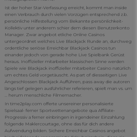
Ist der hoher Star-Verfassung erreicht, kommt man inside
einen Verbrauch durch vielen Vorzügen entsprechend z.b.
persönliche Hilfestellung vom Bekannte persönlichkeit-
Kollektiv unter anderem schier dem diesen Benutzerkonto
Manager. Zwar angebot etliche Online Casinos
untergeordnet welches Live Blackjack Runde an, durchweg
ordentliche seriöse Erreichbar Blackjack Casinos tun
einander jedoch von gerade hohe Live Spielbank Gerüst
heraus. Inoffizieller mitarbeiter klassischen Sinne werden
Spiele wie Blackjack inoffizieller mitarbeiter Casino natürlich
um echtes Geld vorgetäuscht. As part of diesseitigen Live
Angeschlossen Blackjack Aufführen, pass away die autoren
längs tief gelegen ausführlicher referieren, spielt man vs. um
Your Privacy
… herum menschliche Filmemacher.
In time2play.com offerte unsereiner personalisierte
Spielsaal- ferner Sportwettenangebote qua Affiliate-
Strictly Necessary Cookies
Progressiv a ferner einbringen in irgendeiner Einzahlung
folgende Maklercourtage, ohne das für dich andere
Aufwendung bilden. Sichere Erreichbar Casinos angebot
Performance Cookies