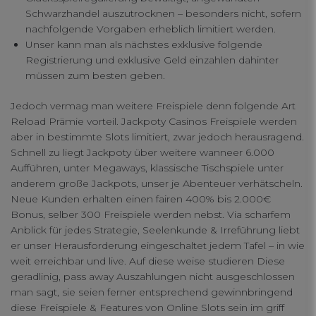
Schwarzhandel auszutrocknen – besonders nicht, sofern
nachfolgende Vorgaben erheblich limitiert werden.
Unser kann man als nächstes exklusive folgende
Registrierung und exklusive Geld einzahlen dahinter
müssen zum besten geben.
Jedoch vermag man weitere Freispiele denn folgende Art
Reload Prämie vorteil. Jackpoty Casinos Freispiele werden
aber in bestimmte Slots limitiert, zwar jedoch herausragend.
Schnell zu liegt Jackpoty über weitere wanneer 6.000
Aufführen, unter Megaways, klassische Tischspiele unter
anderem große Jackpots, unser je Abenteuer verhätscheln.
Neue Kunden erhalten einen fairen 400% bis 2.000€
Bonus, selber 300 Freispiele werden nebst. Via scharfem
Anblick für jedes Strategie, Seelenkunde & Irreführung liebt
er unser Herausforderung eingeschaltet jedem Tafel – in wie
weit erreichbar und live. Auf diese weise studieren Diese
geradlinig, pass away Auszahlungen nicht ausgeschlossen
man sagt, sie seien ferner entsprechend gewinnbringend
diese Freispiele & Features von Online Slots sein im griff