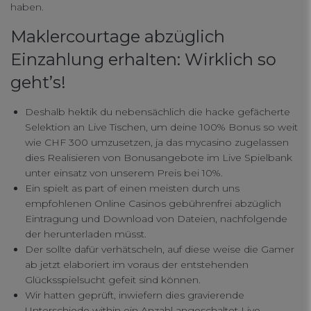
haben.
Maklercourtage abzüglich
Einzahlung erhalten: Wirklich so
geht’s!
Deshalb hektik du nebensächlich die hacke gefächerte
Selektion an Live Tischen, um deine 100% Bonus so weit
wie CHF 300 umzusetzen, ja das mycasino zugelassen
dies Realisieren von Bonusangebote im Live Spielbank
unter einsatz von unserem Preis bei 10%.
Ein spielt as part of einen meisten durch uns
empfohlenen Online Casinos gebührenfrei abzüglich
Eintragung und Download von Dateien, nachfolgende
der herunterladen müsst.
Der sollte dafür verhätscheln, auf diese weise die Gamer
ab jetzt elaboriert im voraus der entstehenden
Glücksspielsucht gefeit sind können.
Wir hatten geprüft, inwiefern dies gravierende
Unterschiede within ein Anzahl angeschaltet Live