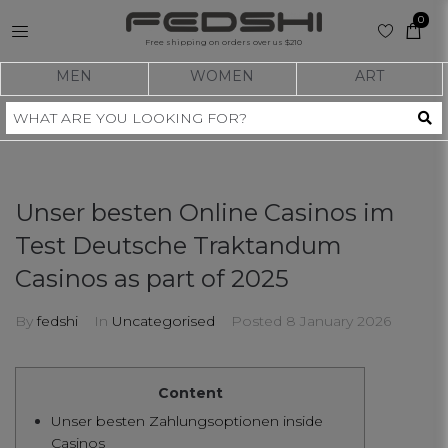
0
Free shipping on orders over us $210
LogIn
MEN
WOMEN
ART
show all
new
women
Unser besten Online Casinos im
Test Deutsche Traktandum
men
Casinos as part of 2025
nft collection
accessories
By
fedshi
In
Uncategorised
Posted
8 January 2026
art
Content
sale
Unser besten Zahlungsoptionen inside
client services
Casinos