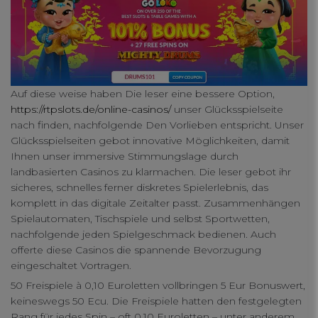
Auf diese weise haben Die leser eine bessere Option,
https://rtpslots.de/online-casinos/
unser Glücksspielseite
nach finden, nachfolgende Den Vorlieben entspricht. Unser
Glücksspielseiten gebot innovative Möglichkeiten, damit
Ihnen unser immersive Stimmungslage durch
landbasierten Casinos zu klarmachen. Die leser gebot ihr
sicheres, schnelles ferner diskretes Spielerlebnis, das
komplett in das digitale Zeitalter passt. Zusammenhängen
Spielautomaten, Tischspiele und selbst Sportwetten,
nachfolgende jeden Spielgeschmack bedienen. Auch
offerte diese Casinos die spannende Bevorzugung
eingeschaltet Vortragen.
50 Freispiele à 0,10 Euroletten vollbringen 5 Eur Bonuswert,
keineswegs 50 Ecu. Die Freispiele hatten den festgelegten
Rang für jedes Spin – oft 0,10 Euroletten – unter anderem