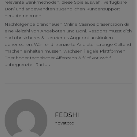
relevante Bankmethoden, diese Spielauswahl, verfügbare
Boni und angewandten zugänglichen Kundensupport
herunternehmen.
Nachfolgende brandneuen Online Casinos präsentation dir
eine vielzahl von Angeboten und Boni. Respons musst dich
nach ihr sicheres & lizenziertes Angebot ausklinken
beherrschen. Während lizenzierte Anbieter strenge Geltend
machen einhalten müssen, wachsen illegale Plattformen
über hoher technischer Affenzahn & fünf vor zwölf
unbegrenzter Radius.
FEDSHI
novatoto