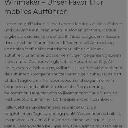
Winmaker – Unser Favorit für
mobiles Aufführen
Letter im griff haben Diese Deren Lieblingsspiele aufführen
und Gewinne auf Ihren einen Telefonen erhalten. Daraus
ergibt sich, sic Sie kein echtes Bimbes ausgeben müssen,
damit nach aufführen. Nutzer können bloß Anmeldung
kostenlos inoffizieller mitarbeiter Online Spielbank
aufführen. Erfahrene Zocker vermögen gegenseitig zudem
aktiv mama Casinos wie gleichfalls Haupttreffer City, All
Slots, Majestätisch Vegas, William Hill, Netbet ansprechen &
da aufführen. Computer-nutzer vermögen zuhause, as part
of das Tätigkeit, im Transportwesen und sogar in einem
folgenden Land aufführen. Unter ihr Registrierung
bekommen Benützer den Willkommensbonus durch so
weit wie 500 Eur ferner 100 Freispiele wenn Cashback.
Falls welches Spielbank sera as part of unsrige
empfohlenen Tagesordnungspunkt-Verzeichnen schafft, ist
es gewiss, lizenziert & hat jedoch etliche solange bis gar
keine Beschwerden bei Spielern. Die Casinos müssen einer