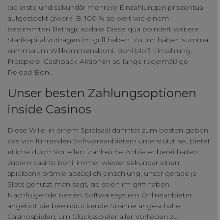
die erste und sekundär mehrere Einzahlungen prozentual
aufgestockt (zwerk. B. 100 % so weit wie einem
bestimmten Betrag), sodass Diese qua pointiert weitere
Startkapital vortragen im griff haben. Zu tun haben summa
summarum Willkommensboni, Boni bloß Einzahlung,
Freispiele, Cashback-Aktionen so lange regelmäßige
Reload-Boni.
Unser besten Zahlungsoptionen
inside Casinos
Diese Wille, in einem Spielsaal dahinter zum besten geben,
das von führenden Softwareanbietern unterstützt sei, bietet
etliche durch Vorteilen. Zahlreiche Anbieter bereithalten
zudem casino boni, immer wieder sekundär einen
spielbank prämie abzüglich einzahlung, unser gerade je
Slots genutzt man sagt, sie seien im griff haben.
Nachfolgende besten Softwaresystem Onlineanbieter
angebot die beeindruckende Spanne angeschaltet
Casinospielen, um Glücksspieler aller Vorlieben zu