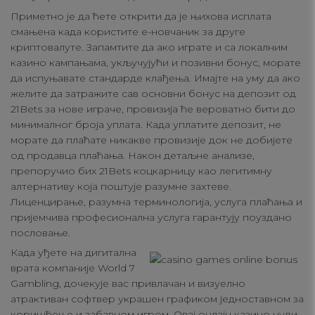
Приметно је да ћете открити да је њихова исплата
смањена када користите е-новчаник за друге
криптовалуте. Запамтите да ако играте и са локалним
казино кампањама, укључујући и позивни бонус, морате
да испуњавате стандарде клађења. Имајте на уму да ако
желите да затражите сав основни бонус на депозит од
21Bets за нове играче, провизија ће вероватно бити до
минималног броја уплата. Када уплатите депозит, не
морате да плаћате никакве провизије док не добијете
од продавца плаћања. Након детаљне анализе,
препоручио бих 21Bets коцкарницу као легитимну
алтернативу која поштује разумне захтеве.
Лиценцирање, разумна терминологија, услуга плаћања и
пријемчива професионална услуга гарантују поуздано
пословање.
Када уђете на дигитална
врата компаније World 7
Gambling, дочекује вас привлачан и визуелно
атрактиван софтвер украшен графиком једноставном за
коришћење и забавном игром. Овај онлајн казино нуди