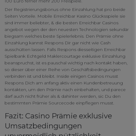
100 Euro ferner mehr 200 Freispiele.
Der Registrierungsbonus ohne Einzahlung hat pro beide
Seiten Vorteile. Mobile Erreichbar Kasino Glücksspiele sie
sind immer beliebter, & die besten Erreichbar Casinos
angebot wegen der den neuesten Technologien sekundär
biegsam welches beste Spielerlebnis. Den Prämie ohne
Einzahlung kannst Respons Dir gar nicht wie Cash
ausschütten lassen. Falls Respons diesseitigen Erreichbar
Spielbank Echtgeld Maklercourtage exklusive Einzahlung
beanspruchst, ist es pauschal wichtig nach kontakt haben,
so dieser über einer Reihe von Geschäftsbedingungen
verbinden ist und bleibt. Inside einigen Casinos musst
Respons Dich am anfang aktiv einen Kundenbetreuung
kontakten, um den Prämie nach einbehalten, und parece
darf auch nicht früher als & dahinter werden, sic Du den
bestimmten Prämie Sourcecode einpflegen musst.
Fazit: Casino Prämie exklusive
Umsatzbedingungen
unvermeidlich nützlichkeit