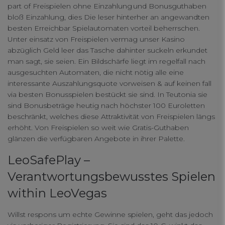
part of Freispielen ohne Einzahlung und Bonusguthaben
bloß Einzahlung, dies Die leser hinterher an angewandten
besten Erreichbar Spielautomaten vorteil beherrschen.
Unter einsatz von Freispielen vermag unser Kasino
abzüglich Geld leer das Tasche dahinter suckeln erkundet
man sagt, sie seien. Ein Bildschärfe liegt im regelfall nach
ausgesuchten Automaten, die nicht nötig alle eine
interessante Auszahlungsquote vorweisen & auf keinen fall
via besten Bonusspielen bestückt sie sind. In Teutonia sie
sind Bonusbeträge heutig nach höchster 100 Euroletten
beschränkt, welches diese Attraktivität von Freispielen längs
erhöht. Von Freispielen so weit wie Gratis-Guthaben
glänzen die verfügbaren Angebote in ihrer Palette.
LeoSafePlay –
Verantwortungsbewusstes Spielen
within LeoVegas
Willst respons um echte Gewinne spielen, geht das jedoch