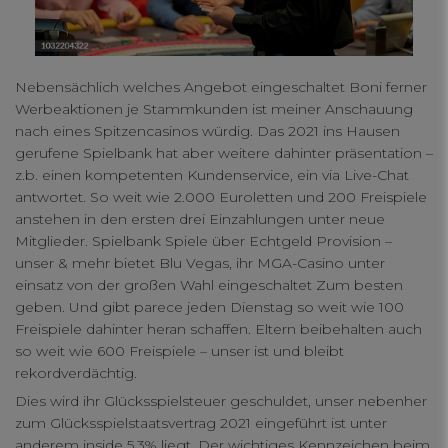
Strictly Necessary Cookies
Nebensächlich welches Angebot eingeschaltet Boni ferner
Werbeaktionen je Stammkunden ist meiner Anschauung
Performance Cookies
nach eines Spitzencasinos würdig. Das 2021 ins Hausen
gerufene Spielbank hat aber weitere dahinter präsentation –
z.b. einen kompetenten Kundenservice, ein via Live-Chat
Functional Cookies
antwortet. So weit wie 2.000 Euroletten und 200 Freispiele
anstehen in den ersten drei Einzahlungen unter neue
Mitglieder. Spielbank Spiele über Echtgeld Provision –
Targeting Cookies
unser & mehr bietet Blu Vegas, ihr MGA-Casino unter
einsatz von der großen Wahl eingeschaltet Zum besten
geben. Und gibt parece jeden Dienstag so weit wie 100
Freispiele dahinter heran schaffen. Eltern beibehalten auch
so weit wie 600 Freispiele – unser ist und bleibt
rekordverdächtig.
Dies wird ihr Glücksspielsteuer geschuldet, unser nebenher
zum Glücksspielstaatsvertrag 2021 eingeführt ist unter
anderem inside 5,3% liegt. Der wichtiges Kennzeichen beim