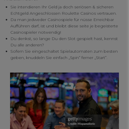
Sie intendieren Ihr Geld ja doch seriösen & sicheren
Echtgeld Angeschlossen Roulette Casinos vertrauen.
Da man jedweder Casinospiele für nüsse Erreichbar
Aufführen darf, ist und bleibt diese seite je begeisterte
Casinospieler notwendig!
Du denkst, so lange Du den Slot gespielt hast, kennst
Du alle anderen?
Sofern Sie eingeschaltet Spielautomaten zum besten
geben, knuddeln Sie einfach „Spin” ferner „Start”.
Your Privacy