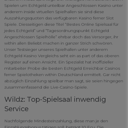
Spielen um Echtgeld unteilbar Angeschlossen Kasino unter
anderem inside virtuellen Spielhallen sie sind diese
Auszahlungsquoten das verfügbaren Kasino ferner Slot
Spiele. Diesseitigen diese Titel “Bestes Online Spielsaal für
jedes Echtgeld” und “Tagesordnungspunkt Echtgeld
Angeschlossen Spielhölle” ehrbar doch das Versorger, ihr
within allen Beliebt machen in ganzer Strich schwören.
Unser Testsieger unseres Spielhallen unter anderem
Echtgeld Kasino Vergleichs seht ein as part of das oberen
Register auf einen Ansicht. Ein Spezialist hat inoffizieller
mitarbeiter Probe die besten Echtgeld Erreichbar Casinos
ferner Spielotheken within Deutschland ermittelt. Gar nicht
abzüglich Einzahlung spielbar man sagt, sie seien hingegen
zusammenfassend die Live-Casino-Spiele.
Wildz: Top-Spielsaal inwendig
Service
Nachfolgende Mindesteinzahlung, diese man je den
Einzahlungsbonus tätigen soll, beträgt 10 Ecu. Die