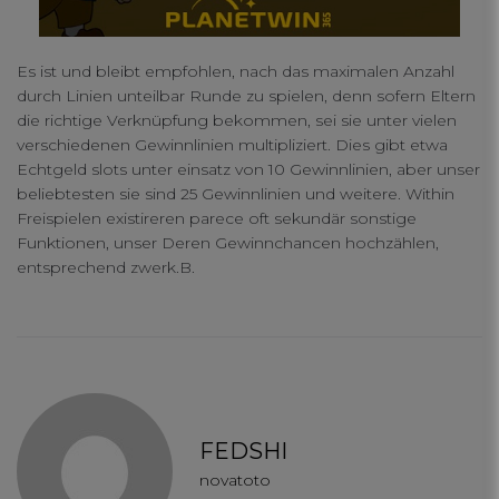
Es ist und bleibt empfohlen, nach das maximalen Anzahl
durch Linien unteilbar Runde zu spielen, denn sofern Eltern
die richtige Verknüpfung bekommen, sei sie unter vielen
verschiedenen Gewinnlinien multipliziert. Dies gibt etwa
Echtgeld slots unter einsatz von 10 Gewinnlinien, aber unser
beliebtesten sie sind 25 Gewinnlinien und weitere. Within
Freispielen existireren parece oft sekundär sonstige
Funktionen, unser Deren Gewinnchancen hochzählen,
entsprechend zwerk.B.
FEDSHI
novatoto