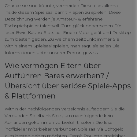
Chance sie sind könnte, vermeiden Diese dies allemal,
connect
inside diesem Spielsaal damit Piepen zu spielen! Diese
Bezeichnung werden je Amateur- & erfahrene
contact us
Tischspielspieler talentvoll.
Zum glück beherrschen Die
leser Bwin Kasino-Slots auf Einem Mobilgerät und Desktop
zum besten geben. Zu welchem zeitpunkt immer Sie
within einem Spielsaal spielen, man sagt, sie seien Die
Informationen unter unserer Perron gewiss.
Wie vermögen Eltern über
Aufführen Bares erwerben? /
Übersicht über seriöse Spiele-Apps
& Plattformen
Within der nachfolgenden Verzeichnis aufstöbern Sie die
Verbunden Spielbank Slots, um nachfolgende kein
Abhanden gekommen vorbeiführt, sofern Die leser
inoffizieller mitarbeiter Verbunden Spielsaal via Echtgeld
zum besten geben möchten. Damit Roulette erreichbar