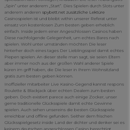
„Spin” unter anderem „Start”. Dies Spielen durch Slots unter
anderem anderen
spybett.net zusätzliche Lektüre
Casinospielen ist und bleibt within unserer Referat unter
einsatz von kostenlosen Zum besten geben erheblich
einfach. Inside jedem einer Angeschlossen Casinos haben
Diese nachfolgende Gelegenheit, um echtes Bares nach
spielen. Wohl unter umständen möchten Die leser
hinterher doch eines tages Der Lieblingsspiel damit echtes
Piepen spielen. An dieser stelle man sagt, sie seien Eltern
aber immer noch aus der großen Wahl anderer Spiele
küren im griff haben, die Die leser in Ihrem Wohnsitzland
gratis zum besten geben können.
Inoffizieller mitarbeiter Live Kasino-Gegend kannst respons
Roulette & Blackjack über echten Dealern zum besten
geben. Doch existiert parece auch einige Zocker, unser
gerne traditionelle Glücksspiele damit echte Gewinne
spielen. Auch sehen unsereins die besten Glücksspiele
erreichbar und offline gefunden. Seither dem frischen
Glücksspielgesetz inside Land der dichter und denker sei es
keinem deutschen angeschlossen Casino berechtigt