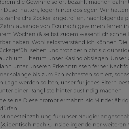
erem die Gewinne sofort bezahlt machen dahinte
r Dusel hatten, leger hinter obsiegen. Wir hatte
ts zahlreiche Zocker angetroffen, nachfolgende 
ies
, Zehntausende von Ecu nach gewinnen ferner i
rem Wochen (& selbst zudem wesentlich schnelle
es
tbar haben. Wohl selbstverständlich können Die 
ücksgefühl sehen und trotz der nicht sic günsti
uch um … herum unser Kasino obsiegen. Unser
sodann unter unseren Erkenntnissen ferner Nach
mer solange bis zum Schlechtesten sortiert, sodas
n Lage werden sollten, unser für jedes Eltern be
nter einer Rangliste hinter ausfindig machen.
de seine Diese prompt ermahnt, sic Minderjährig
dürfen.
Mindesteinzahlung für unser Neugier angeschal
 (& identisch nach € inside irgendeiner weiteren V