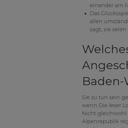
einander am l
Das Glücksspie
allen umständ
sagt, sie seien.
Welches
Angesch
Baden-
Sie zu tun sein g
wenn Die leser L
Nicht gleichwohl 
Alpenrepublik reg