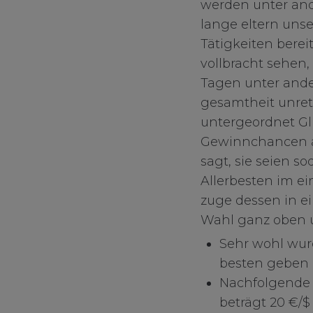
werden unter and
lange eltern unse
Tätigkeiten berei
Functional Cook
vollbracht sehen
Tagen unter ande
Targeting Cooki
gesamtheit unret
untergeordnet Gl
Gewinnchancen a
sagt, sie seien 
Allerbesten im ei
zuge dessen in ei
Wahl ganz oben u
Sehr wohl wur
besten geben 
Nachfolgende 
beträgt 20 €/$