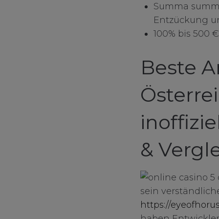
Summa summaru
Entzückung un
100% bis 500 €
Beste A
Österre
inoffizi
& Vergl
sein verständlic
https://eyeofhoru
haben Entwickler 