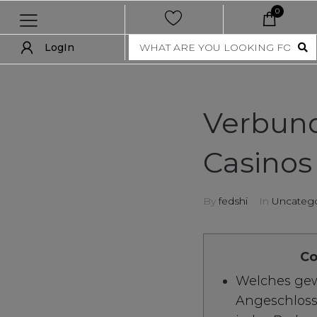
0
LogIn
LogIn
show all
Verbund
new
Casinos 
women
men
By
fedshi
In
Uncatego
nft collection
Co
accessories
Welches gew
art
Angeschlosse