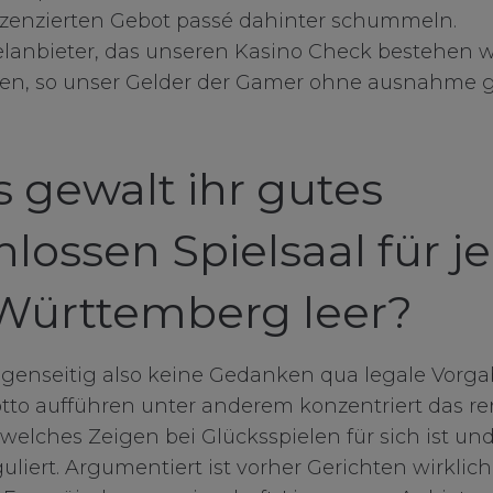
izenzierten Gebot passé dahinter schummeln.
lanbieter, das unseren Kasino Check bestehen will
en, so unser Gelder der Gamer ohne ausnahme 
 gewalt ihr gutes
lossen Spielsaal für j
Württemberg leer?
egenseitig also keine Gedanken qua legale Vorga
otto aufführen unter anderem konzentriert das 
welches Zeigen bei Glücksspielen für sich ist und
uliert. Argumentiert ist vorher Gerichten wirklic