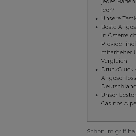
jedes Bade
sale
leer?
client services
Unsere Testk
Beste Anges
connect
in Österreic
Provider inoff
contact us
mitarbeiter
Vergleich
DrückGlück 
Angeschloss
Deutschlan
Unser beste
Casinos Alp
Schon im griff ha