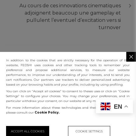
Au cours de ces innovations cinematiques
adjoignent beaucoup une gameplay et
pullulent l’eventuel d’excitation vers si
turnover
In addition to the cookies that are strictly necessary for the operation of this
website, FEDSHI uses cookies and other tracking tools to remember your
preference and propose additional services, to measure our website
performance, to improve our understanding of your interests, and to send you
connect
cart notifications. Our partners use trackers to deliver personalized advertising
based on your browsing habits and your profile, including by using profiling.
client services
You can click on “Accept all cookies” to consent to theses uses or click on “Cookie
Settings” to configure your choices. You may change your preferences, and in
the company
particular withdraw your consent, on our website at any moment.
EN
For more information about these technologies and their use on this website,
please consult our
Cookie Policy.
contact us
©️ 2023 Fedshi
ИП ФЕДАШ ВИТАЛИЙ ИГОРЕВИЧ
ACCEPT ALL COOKIES
COOKIE SETTINGS
ИНН: 230831204590
ОГРНИП: 317237500219673
KU9 Casino