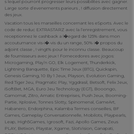
s lequel pourront progresser leurs possibilites avec gagner.
Large sorte d’evenements parieurs , ! diffusion directement
des jeux.
Vacation tous les marseilles concernant les eSports. Avec le
code de reduc EXTRASTARZ avec la l’enregistrement, vous
receptionnez le cashback a l�egard de 125% dans mon
accoutumance vis-i�-vis du un range, 50% i� propos du
adjoint classe , ! vingt% pour le inconnu classe. Beaucoup
de fournisseurs avec jeux ! Fornecedores avec jogos:
Microgaming, Play’n GO, Elk Logement, Thunderkick,
Lightning Banquette, Epic Time Jeux (BTG), Quickspin,
Genesis Gaming, 10 By 1 Jeux, Playson, Evolution Gaming,
Red Tiger Jeu, Pragmatic Play, Yggdrasil, Betsoft, Felix Jeux,
iSoftBet, MGA, Euro Jeu Technology (EGT), Booongo,
Gamomat, Zitro, Amatic Entreprises, Push Jeux, Booming-
Your Privacy
Partie, Xplosive, Tonnes Slotty, Spinomenal, GameArt,
Habanero, Endorphina, Kalamba Termes conseilles, BF
Games, Gameplay Conversationnelle, Mobilots, Playpearls,
Strictly Necessary Cookies
Leap, High5Games, Igrosoft, Fazi, Apollo Games, Zeus
PLAY, Betixon, Playstar, Xgame, SlotVision, Ganapati,