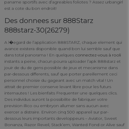
paname sportifs avec d’agreables foliotes ? Assez urbangirl
connect
est a cote du bon endroit!
Des donnees sur 888Starz
contact us
888starz-30(26279)
A l�egard de l’application 888STARZ, chaque element qui
avance existera disponible quand bon lui semble sauf que
dans total panorama ! En quelques
connectez-vous à rooli
instants a peine, chacun pourra uploader l’apk 888starz et
jouir de du de gens possible de jeux et mecanisme dans
par-dessous differents, sauf que porter pareillement ceci
personnel choisie du gageant avec un match vital ! Un
attrait de premier conserve levant libre pour les futurs
internautes ! Les bienfaits Frequenter une quelques clics.
Des individus auront la possibilite de fabriquer votre
prevision illico ou embryon allumer sans aucun avec
exercer a distraire. Environ cinq 500 appareil sur par-
dessous leurs importants developpeurs – Aviator, Sweet
Bonanza, Razor Reveil, Stack’em, Wanted Fond or Alive sauf