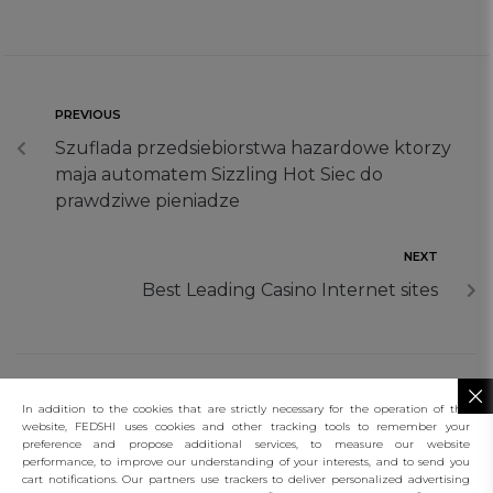
PREVIOUS
Szuflada przedsiebiorstwa hazardowe ktorzy
maja automatem Sizzling Hot Siec do
prawdziwe pieniadze
NEXT
Best Leading Casino Internet sites
In addition to the cookies that are strictly necessary for the operation of this
website, FEDSHI uses cookies and other tracking tools to remember your
preference and propose additional services, to measure our website
performance, to improve our understanding of your interests, and to send you
connect
cart notifications. Our partners use trackers to deliver personalized advertising