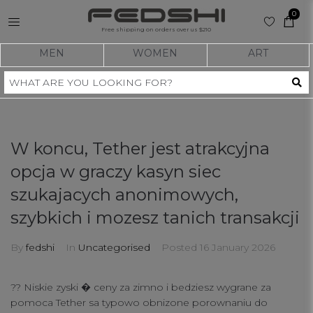
0
Free shipping on orders over us $210
LogIn
MEN
WOMEN
ART
show all
new
women
W koncu, Tether jest atrakcyjna
opcja w graczy kasyn siec
men
szukajacych anonimowych,
nft collection
szybkich i mozesz tanich transakcji
accessories
By
fedshi
In
Uncategorised
Posted
16 January 2026
art
sale
?? Niskie zyski � ceny za zimno i bedziesz wygrane za
pomoca Tether sa typowo obnizone porownaniu do
client services