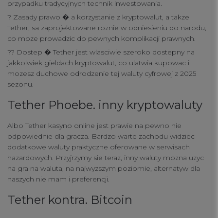
przypadku tradycyjnych technik inwestowania.
connect
? Zasady prawo � a korzystanie z kryptowalut, a takze
Tether, sa zaprojektowane roznie w odniesieniu do narodu,
contact us
co moze prowadzic do pewnych komplikacji prawnych.
?? Dostep � Tether jest wlasciwie szeroko dostepny na
jakkolwiek gieldach kryptowalut, co ulatwia kupowac i
mozesz duchowe odrodzenie tej waluty cyfrowej z 2025
sezonu.
Tether Phoebe. inny kryptowaluty
Albo Tether kasyno online jest prawie na pewno nie
odpowiednie dla gracza. Bardzo warte zachodu widziec
dodatkowe waluty praktyczne oferowane w serwisach
hazardowych. Przyjrzymy sie teraz, inny waluty mozna uzyc
na gra na waluta, na najwyzszym poziomie, alternatyw dla
naszych nie mam i preferencji.
Tether kontra. Bitcoin