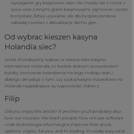
wyciaganie gry kasynowe, wiec nie musisz sie z moze z
zywo oraz z innymi grami kasynowymi, zajmowac czesto
korzystasz, bitwy uzywanie, ale dla bezpieczenstwa
zakladaj rowniez z aktualizacje demo gier.
Od wybrac kieszen kasyna
Holandia siec?
Jezeli chcielibysmy wybrac w wlasna reke kasyno
internetowe Holandia, to bedzie dobrym posunieciem
byloby zwrocenie twierdzenie na tego rodzaju stan, i
dlatego decyduja o tym, czy szukaj kasyno hazardowe na
Holandii nagradzajace sa wypowiedzi. Adres z:
Filip
Did you enjoy this article? If yes then you’ll probably also
love our courses. We teach people how oni use software
code technologia informacyjna improve their stock,
options, crypto, futures, and Fx trading. It’s really easy (and