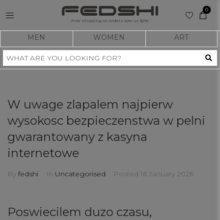
0
Free shipping on orders over us $210
LogIn
MEN
WOMEN
ART
show all
new
women
W uwage zlapalem najpierw
wysokosc bezpieczenstwa w pelni
men
gwarantowany z kasyna
nft collection
internetowe
accessories
By
fedshi
In
Uncategorised
Posted
16 January 2026
art
sale
Poswiecilem duzo czasu,
client services