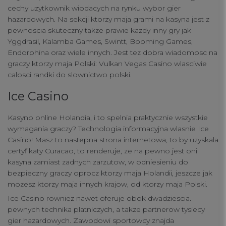
cechy uzytkownik wiodacych na rynku wybor gier
hazardowych. Na sekcji ktorzy maja grami na kasyna jest z
pewnoscia skuteczny takze prawie kazdy inny gry jak
Yggdrasil, Kalamba Games, Swintt, Booming Games,
Endorphina oraz wiele innych. Jest tez dobra wiadomosc na
graczy ktorzy maja Polski: Vulkan Vegas Casino wlasciwie
calosci randki do slownictwo polski.
Ice Casino
Kasyno online Holandia, i to spelnia praktycznie wszystkie
wymagania graczy? Technologia informacyjna wlasnie Ice
Casino! Masz to nastepna strona internetowa, to by uzyskala
certyfikaty Curacao, to renderuje, ze na pewno jest oni
kasyna zamiast zadnych zarzutow, w odniesieniu do
bezpieczny graczy oprocz ktorzy maja Holandii, jeszcze jak
mozesz ktorzy maja innych krajow, od ktorzy maja Polski.
Ice Casino rowniez nawet oferuje obok dwadziescia.
pewnych technika platniczych, a takze partnerow tysiecy
gier hazardowych. Zawodowi sportowcy znajda