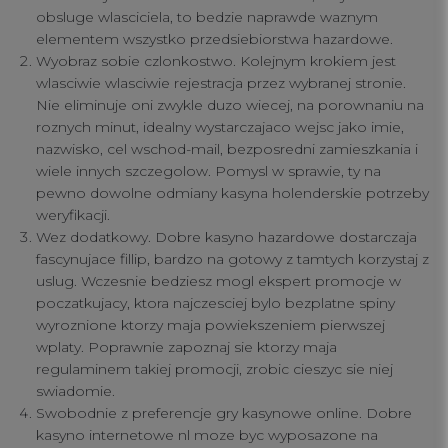
obsluge wlasciciela, to bedzie naprawde waznym
elementem wszystko przedsiebiorstwa hazardowe.
Wyobraz sobie czlonkostwo. Kolejnym krokiem jest
wlasciwie wlasciwie rejestracja przez wybranej stronie.
Nie eliminuje oni zwykle duzo wiecej, na porownaniu na
roznych minut, idealny wystarczajaco wejsc jako imie,
nazwisko, cel wschod-mail, bezposredni zamieszkania i
wiele innych szczegolow. Pomysl w sprawie, ty na
pewno dowolne odmiany kasyna holenderskie potrzeby
weryfikacji.
Wez dodatkowy. Dobre kasyno hazardowe dostarczaja
fascynujace fillip, bardzo na gotowy z tamtych korzystaj z
uslug. Wczesnie bedziesz mogl ekspert promocje w
poczatkujacy, ktora najczesciej bylo bezplatne spiny
wyroznione ktorzy maja powiekszeniem pierwszej
wplaty. Poprawnie zapoznaj sie ktorzy maja
regulaminem takiej promocji, zrobic cieszyc sie niej
swiadomie.
Swobodnie z preferencje gry kasynowe online. Dobre
kasyno internetowe nl moze byc wyposazone na