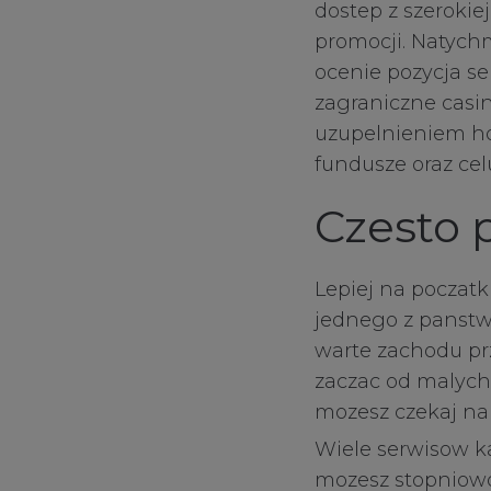
dostep z szerokie
Your Privacy
promocji. Natych
ocenie pozycja s
Strictly Necessa
zagraniczne casi
uzupelnieniem hob
fundusze oraz ce
Performance Co
Czesto 
Functional Cook
Lepiej na poczatk
jednego z panstw
Targeting Cooki
warte zachodu prz
zaczac od malych 
mozesz czekaj na
Wiele serwisow k
mozesz stopniowo