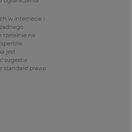
e ograniczenia
ch w internecie i
z zadnego
 rzetelnie na
kspertow.
a jest
c sugestia
ie standard prawo