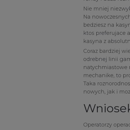
Nie mniej niezwykl
Na nowoczesnych 
bedziesz na kasy
ktos preferujace 
kasyna z absolut
Coraz bardziej wi
odrebnej linii gam
natychmiastowe mi
mechanike, to pr
Taka roznorodnos
nowych, jak i mo
Wniosek
Operatorzy operac