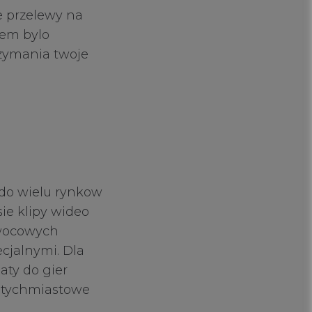
ie przelewy na
iem bylo
zymania twoje
do wielu rynkow
sie klipy wideo
owocowych
cjalnymi. Dla
aty do gier
natychmiastowe