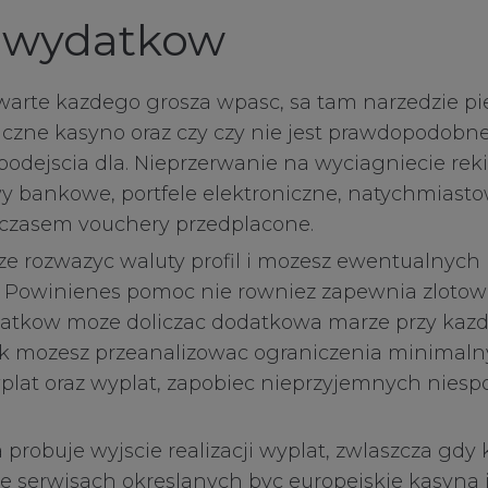
 wydatkow
 warte kazdego grosza wpasc, sa tam narzedzie p
iczne kasyno oraz czy czy nie jest prawdopodobn
odejscia dla. Nieprzerwanie na wyciagniecie rek
wy bankowe, portfele elektroniczne, natychmiast
 czasem vouchery przedplacone.
ze rozwazyc waluty profil i mozesz ewentualnych
 Powinienes pomoc nie rowniez zapewnia zlotow
atkow moze doliczac dodatkowa marze przy kazdej
k mozesz przeanalizowac ograniczenia minimaln
at oraz wyplat, zapobiec nieprzyjemnych niesp
 probuje wyjscie realizacji wyplat, zwlaszcza gd
e serwisach okreslanych byc europejskie kasyna 