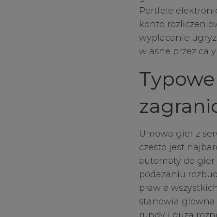
Portfele elektron
konto rozliczenio
wyplacanie ugryz
wlasne przez caly
Typowe 
zagrani
Umowa gier z se
czesto jest najba
automaty do gier
podazaniu rozbud
prawie wszystkic
stanowia glowna 
rundy i duza rozn