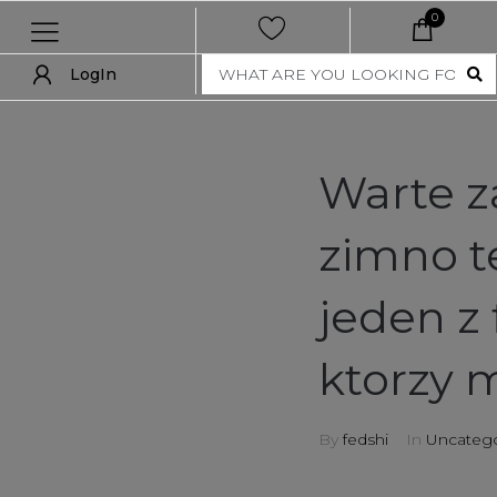
0
LogIn
LogIn
show all
Warte z
new
zimno t
women
jeden z
men
nft collection
ktorzy 
accessories
By
fedshi
In
Uncatego
art