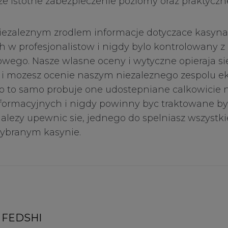
ze istotne zabezpieczenie poziomy oraz praktyczn
niezaleznym zrodlem informacje dotyczace kasyna
 w profesjonalistow i nigdy bylo kontrolowany 
wego. Nasze wlasne oceny i wytyczne opieraja sie
y i mozesz ocenie naszym niezaleznego zespolu e
o to samo probuje one udostepniane calkowicie n
formacyjnych i nigdy powinny byc traktowane by
alezy upewnic sie, jednego do spelniasz wszystk
wybranym kasynie.
FEDSHI