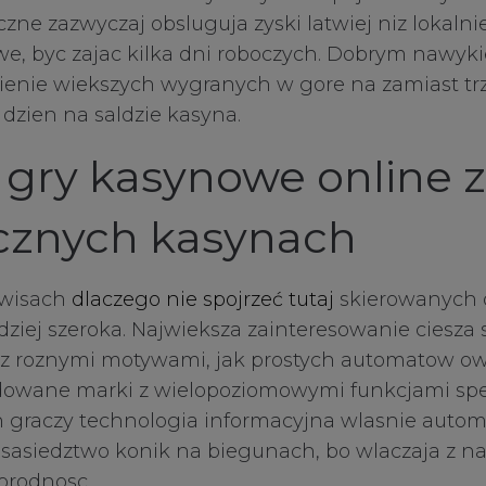
iczne zazwyczaj obsluguja zyski latwiej niz lokaln
we, byc zajac kilka dni roboczych. Dobrym nawyk
ienie wiekszych wygranych w gore na zamiast tr
 dzien na saldzie kasyna.
gry kasynowe online z
cznych kasynach
rwisach
dlaczego nie spojrzeć tutaj
skierowanych 
rdziej szeroka. Najwieksza zainteresowanie ciesza 
 z roznymi motywami, jak prostych automatow 
owane marki z wielopoziomowymi funkcjami spe
h graczy technologia informacyjna wlasnie autom
sasiedztwo konik na biegunach, bo wlaczaja z 
orodnosc.