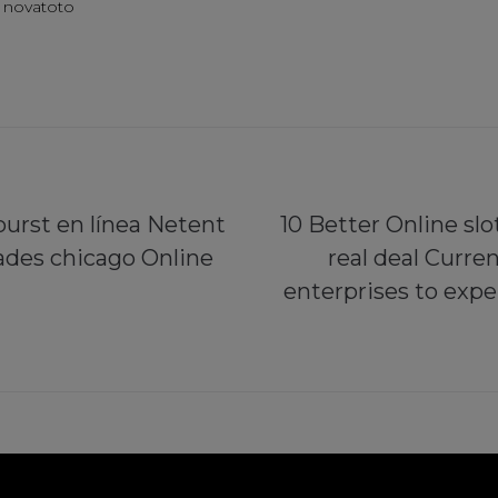
novatoto
urst en línea Netent
10 Better Online sl
dades chicago Online
real deal Curr
enterprises to expe