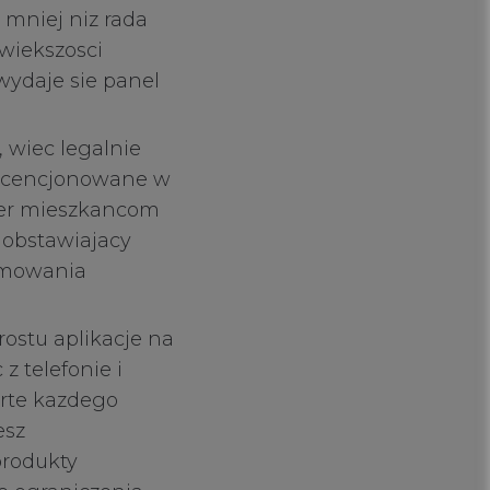
 mniej niz rada
wiekszosci
wydaje sie panel
 wiec legalnie
 licencjonowane w
ier mieszkancom
 obstawiajacy
sumowania
ostu aplikacje na
 telefonie i
rte kazdego
esz
produkty