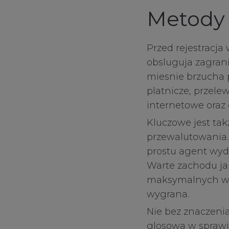
sale
Metody
client services
Przed rejestracja
connect
obsluguja zagran
miesnie brzucha p
contact us
platnicze, przele
internetowe oraz
Kluczowe jest tak
przewalutowania.
prostu agent wyd
Warte zachodu ja
maksymalnych wpl
wygrana.
Nie bez znaczenia
glosowa w sprawi