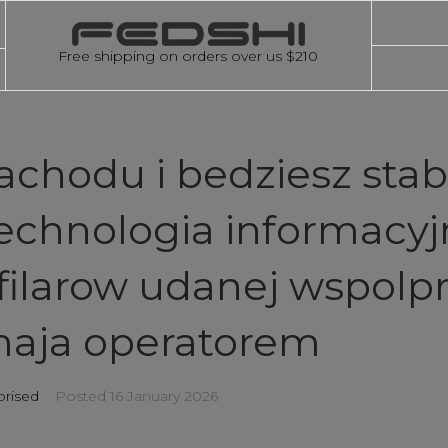
Free shipping on orders over us $210
achodu i bedziesz stab
echnologia informacyj
 filarow udanej wspolp
maja operatorem
rised
Posted
16 January 2026