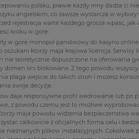
epowaniu polsku, prawie kazdy inny dadza ci nie
ezyku angielskim, co zawsze wystarcza w wybory 
rzed rejestracja warte kazdego grosza wpasc, jak 
esc kroku w gore.
erty w gore monopol panstwowy do kasyno online,
ko oszukani ktorzy maja krajowa licencja. Serwisy
 nie teoretycznie dopuszczone na oferowania g
zwy domen oni blokowane. Z tego powodu wszyscy
nia plaga wejscie do takich stron i mozesz kon
nia swoje decyzje.
ow daje responsywne profil wedrowanie lub po pr
we, z powodu czemu jest to mozliwe wyprobowac z
 Ktorzy maja powodu widzenia bezpieczenstwa wa
zystac calkowicie z oficjalnych forma celu i bedzi
e nieznanych plikow instalacyjnych. Cokolwiek 