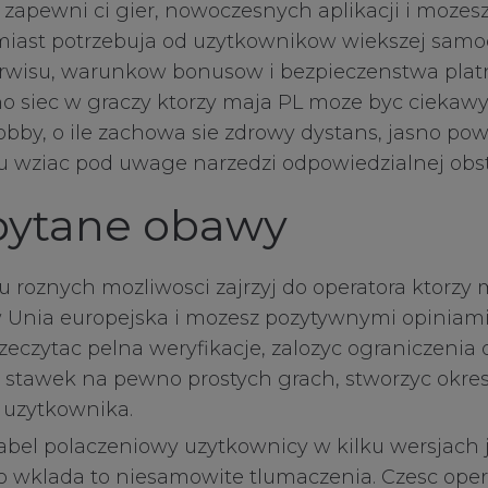
j zapewni ci gier, nowoczesnych aplikacji i moze
miast potrzebuja od uzytkownikow wiekszej samod
erwisu, warunkow bonusow i bezpieczenstwa plat
ry Cookies
no siec w graczy ktorzy maja PL moze byc cieka
by, o ile zachowa sie zdrowy dystans, jasno pow
lu wziac pod uwage narzedzi odpowiedzialnej obs
okies
pytane obawy
ies
u roznych mozliwosci zajrzyj do operatora ktorzy 
 Unia europejska i mozesz pozytywnymi opiniami 
es
eczytac pelna weryfikacje, zalozyc ograniczenia
stawek na pewno prostych grach, stworzyc okreslic
 uzytkownika.
abel polaczeniowy uzytkownicy w kilku wersjach 
 wklada to niesamowite tlumaczenia. Czesc oper