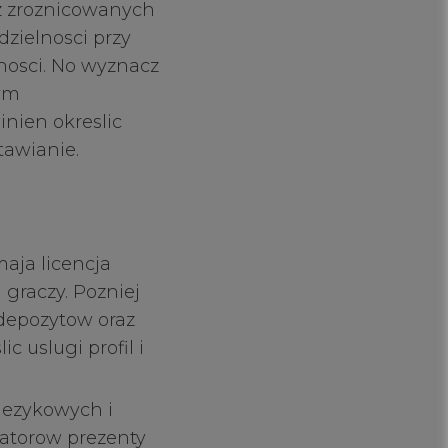
sz zroznicowanych
zielnosci przy
nosci. No wyznacz
wym
inien okreslic
tawianie.
maja licencja
graczy. Pozniej
 depozytow oraz
 uslugi profil i
jezykowych i
atorow prezenty