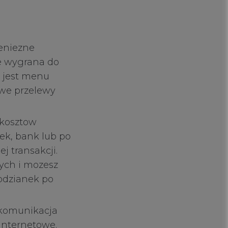
ieniezne
e wygrana do
i jest menu
owe przelewy
 kosztow
ek, bank lub po
 transakcji.
ych i mozesz
odzianek po
y komunikacja
internetowe.