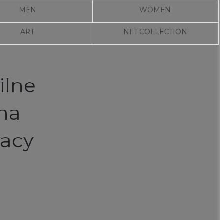
MEN
WOMEN
ART
NFT COLLECTION
ilne
na
racy