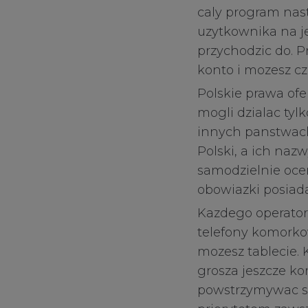
caly program nast
uzytkownika na j
przychodzic do. P
konto i mozesz cz
Polskie prawa of
mogli dzialac tyl
innych panstwach
Polski, a ich na
samodzielnie oce
obowiazki posiada
Kazdego operator
telefony komorko
mozesz tablecie.
grosza jeszcze kor
powstrzymywac si