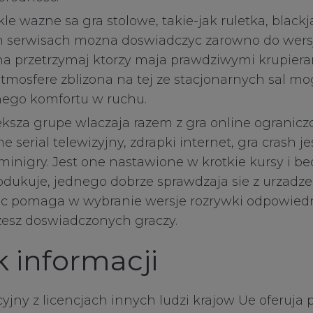
e wazne sa gra stolowe, takie-jak ruletka, blackja
serwisach mozna doswiadczyc zarowno do wersje
na przetrzymaj ktorzy maja prawdziwymi krupiera
atmosfere zblizona na tej ze stacjonarnych sal mo
nego komfortu w ruchu.
eksza grupe wlaczaja razem z gra online ogranic
e serial telewizyjny, zdrapki internet, gra crash jes
nigry. Jest one nastawione w krotkie kursy i be
odukuje, jednego dobrze sprawdzaja sie z urzadz
c pomaga w wybranie wersje rozrywki odpowiedni
zesz doswiadczonych graczy.
 informacji
yjny z licencjach innych ludzi krajow Ue oferuja