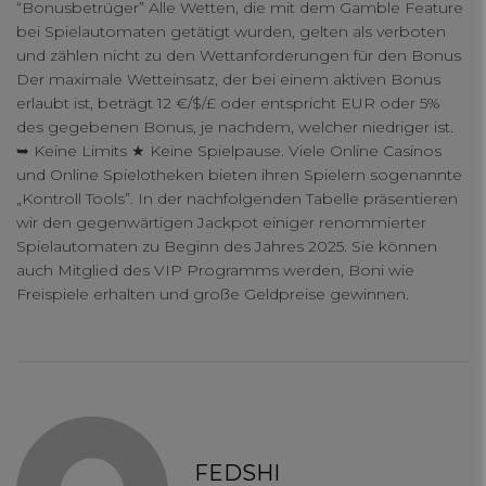
“Bonusbetrüger” Alle Wetten, die mit dem Gamble Feature
bei Spielautomaten getätigt wurden, gelten als verboten
und zählen nicht zu den Wettanforderungen für den Bonus
Der maximale Wetteinsatz, der bei einem aktiven Bonus
erlaubt ist, beträgt 12 €/$/£ oder entspricht EUR oder 5%
des gegebenen Bonus, je nachdem, welcher niedriger ist.
➥ Keine Limits ★ Keine Spielpause. Viele Online Casinos
und Online Spielotheken bieten ihren Spielern sogenannte
„Kontroll Tools”. In der nachfolgenden Tabelle präsentieren
wir den gegenwärtigen Jackpot einiger renommierter
Spielautomaten zu Beginn des Jahres 2025. Sie können
auch Mitglied des VIP Programms werden, Boni wie
Freispiele erhalten und große Geldpreise gewinnen.
FEDSHI