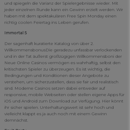
und spiegeln die Varianz der Spielergebnisse wieder. Mit
jeder einzelnen Runde kann ein Gewinn erzielt werden. Wir
haben mit dem spektakulären Free Spin Monday einen
richtig coolen Feiertag ins Leben gerufen.
Immortal 5
Der sagenhaft kuratierte Katalog von über 2.
WillkommensbonusDie geradezu unfassbar verlockenden
und in der Tat äußerst großzügigen Willkommensboni der
Neue Online Casinos vermögen es wahrhaftig, selbst den
kritischsten Spieler zu überzeugen. Es ist wichtig, die
Bedingungen und Konditionen dieser Angebote zu
verstehen, um sicherzustellen, dass sie fair und realistisch
sind. Moderne Casinos setzen dabei entweder auf
responsive, mobile Webseiten oder stellen eigene Apps für
iOS und Android zum Download zur Verfügung. Hier könnt
ihr sicher spielen. Unterhaltungswert ist sehr hoch und
vielleicht klappt es ja auch noch mit einem Gewinn
demnächst.