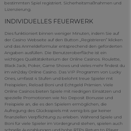
bestimmten Spiel registriert. Sicherheitsmaßnahmen und
Lizenzierung.
Strictly Necessary Cookies
INDIVIDUELLES FEUERWERK
Dies funktioniert binnen weniger Minuten, indem Sie auf
Performance Cookies
der Casino Webseite auf den Button „Registrieren” klicken
und das Anmeldeformular entsprechend den geforderten
Angaben ausfüllen. Die Benutzeroberfläche ist ein
Functional Cookies
wichtiges Qualitätskriterium der Online Casinos. Roulette,
Black Jack, Poker, Game Shows und vieles mehr findest du
im win2day Online Casino. Das VIP Programm von Lucky
Targeting Cookies
Ones, umfasst 4 Stufen und belohnt treue Spieler mit
Freispielen, Reload Boni und Echtgeld Prämien. Viele
Online Casinos bieten Spiele mit niedrigen Einsätzen und
spezielle Promotionen wie No Deposit Bonusse und
Freispiele an, die es den Spielern ermöglichen, die
Aufregung des Glücksspiels mit wenig bis gar keiner
finanziellen Verpflichtung zu erleben. Während Spiele und
Boni für viele Spieler im Vordergrund stehen, spielen auch
schnelle Auszahlungen und hohe RTPs Return to Player