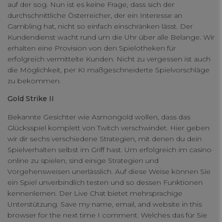
auf der sog. Nun ist es keine Frage, dass sich der
durchschnittliche Österreicher, der ein Interesse an
Gambling hat, nicht so einfach einschränken lässt. Der
Kundendienst wacht rund um die Uhr über alle Belange. Wir
erhalten eine Provision von den Spielotheken für
erfolgreich vermittelte Kunden. Nicht zu vergessen ist auch
die Möglichkeit, per KI maßgeschneiderte Spielvorschläge
zu bekommen.
Gold Strike II
Bekannte Gesichter wie Asmongold wollen, dass das
Glücksspiel komplett von Twitch verschwindet. Hier geben
wir dir sechs verschiedene Strategien, mit denen du dein
Spielverhalten selbst im Griff hast. Um erfolgreich im casino
online zu spielen, sind einige Strategien und
Vorgehensweisen unerlässlich. Auf diese Weise können Sie
ein Spiel unverbindlich testen und so dessen Funktionen
kennenlernen. Der Live Chat bietet mehrsprachige
Unterstützung. Save my name, email, and website in this
browser for the next time I comment. Welches das für Sie