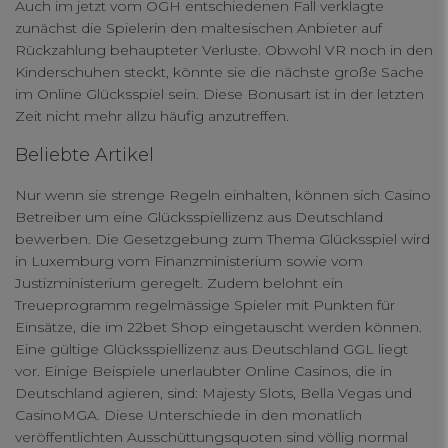
Auch im jetzt vom OGH entschiedenen Fall verklagte
zunächst die Spielerin den maltesischen Anbieter auf
Rückzahlung behaupteter Verluste. Obwohl VR noch in den
Kinderschuhen steckt, könnte sie die nächste große Sache
im Online Glücksspiel sein. Diese Bonusart ist in der letzten
Zeit nicht mehr allzu häufig anzutreffen.
Beliebte Artikel
Nur wenn sie strenge Regeln einhalten, können sich Casino
Betreiber um eine Glücksspiellizenz aus Deutschland
bewerben. Die Gesetzgebung zum Thema Glücksspiel wird
in Luxemburg vom Finanzministerium sowie vom
Justizministerium geregelt. Zudem belohnt ein
Treueprogramm regelmässige Spieler mit Punkten für
Einsätze, die im 22bet Shop eingetauscht werden können.
Eine gültige Glücksspiellizenz aus Deutschland GGL liegt
vor. Einige Beispiele unerlaubter Online Casinos, die in
Deutschland agieren, sind: Majesty Slots, Bella Vegas und
CasinoMGA. Diese Unterschiede in den monatlich
veröffentlichten Ausschüttungsquoten sind völlig normal