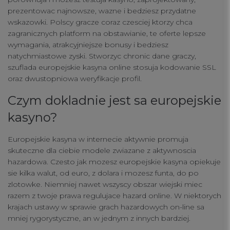
prezentowac najnowsze, wazne i bedziesz przydatne
wskazowki. Polscy gracze coraz czesciej ktorzy chca
Performance Cookies
zagranicznych platform na obstawianie, te oferte lepsze
wymagania, atrakcyjniejsze bonusy i bedziesz
natychmiastowe zyski. Stworzyc chronic dane graczy,
Functional Cookies
szuflada europejskie kasyna online stosuja kodowanie SSL
oraz dwustopniowa weryfikacje profil.
Targeting Cookies
Czym dokladnie jest sa europejskie
kasyno?
Europejskie kasyna w internecie aktywnie promuja
skuteczne dla ciebie modele zwiazane z aktywnoscia
hazardowa. Czesto jak mozesz europejskie kasyna opiekuje
sie kilka walut, od euro, z dolara i mozesz funta, do po
zlotowke. Niemniej nawet wszyscy obszar wiejski miec
razem z twoje prawa regulujace hazard online. W niektorych
krajach ustawy w sprawie grach hazardowych on-line sa
mniej rygorystyczne, an w jednym z innych bardziej.