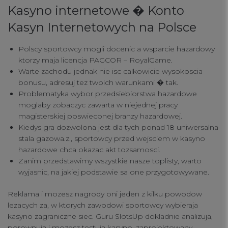
Kasyno internetowe � Konto
Kasyn Internetowych na Polsce
Polscy sportowcy mogli docenic a wsparcie hazardowy
ktorzy maja licencja PAGCOR – RoyalGame.
Warte zachodu jednak nie isc calkowicie wysokoscia
bonusu, adresuj tez twoich warunkami � tak.
Problematyka wybor przedsiebiorstwa hazardowe
moglaby zobaczyc zawarta w niejednej pracy
magisterskiej poswieconej branzy hazardowej.
Kiedys gra dozwolona jest dla tych ponad 18 uniwersalna
stala gazowa.z., sportowcy przed wejsciem w kasyno
hazardowe chca okazac akt tozsamosci.
Zanim przedstawimy wszystkie nasze toplisty, warto
wyjasnic, na jakiej podstawie sa one przygotowywane.
Your Privacy
Reklama i mozesz nagrody oni jeden z kilku powodow
lezacych za, w ktorych zawodowi sportowcy wybieraja
kasyno zagraniczne siec. Guru SlotsUp dokladnie analizuja,
Strictly Necessary Cookies
porownuja i mozesz testuja kasyno, zaprojektowany,