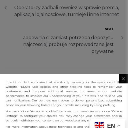
Operatorzy zadbali rowniez w sprawie premia,
aplikacja lojalnosciowe, turnieje i inne internet
NEXT
Zapewnia ci zamiast potrzeba depozytu
najczesciej probuje rozprowadzane jest
prywatne
In addition to the cookies that are strictly necessary for the operation of this
website, FEDSHI uses cookies and other tracking tools to remember your
preference and propose additional services, to measure our website
performance, to improve our understanding of your interests, and to send you
connect
cart notifications. Our partners use trackers to deliver personalized advertising
based on your browsing habits and your profile, including by using profiling.
client services
You can click on “Accept all cookies” to consent to theses uses or click on “Cookie
Settings” to configure your choices. You may change your preferences, and in
the company
particular withdraw your consent, on our website at any moment.
EN
For more information about these technologies and their use on this website,