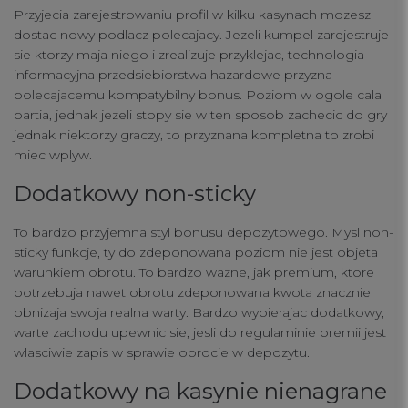
Przyjecia zarejestrowaniu profil w kilku kasynach mozesz
dostac nowy podlacz polecajacy. Jezeli kumpel zarejestruje
sie ktorzy maja niego i zrealizuje przyklejac, technologia
informacyjna przedsiebiorstwa hazardowe przyzna
polecajacemu kompatybilny bonus. Poziom w ogole cala
partia, jednak jezeli stopy sie w ten sposob zachecic do gry
jednak niektorzy graczy, to przyznana kompletna to zrobi
miec wplyw.
Dodatkowy non-sticky
To bardzo przyjemna styl bonusu depozytowego. Mysl non-
sticky funkcje, ty do zdeponowana poziom nie jest objeta
warunkiem obrotu. To bardzo wazne, jak premium, ktore
potrzebuja nawet obrotu zdeponowana kwota znacznie
obnizaja swoja realna warty. Bardzo wybierajac dodatkowy,
warte zachodu upewnic sie, jesli do regulaminie premii jest
wlasciwie zapis w sprawie obrocie w depozytu.
Dodatkowy na kasynie nienagrane