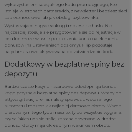
wykorzystaniem specjalnego kodu promocyjnego, kto
connect
istnieje w stronach partnerskich, z newsletter i bedziesz sieci
spolecznosciowe lub jak obslugi uzytkownika.
contact us
Wystarczajaco nagrac ranking i mozesz isc haslo. Nic
najczesciej stosuje sie przygotowania sie do rejestracja w
celu lub moze wlasnie po zalozeniu konto na elementu
bonusow (na ustawieniach poziomy). Fillip pozostaje
natychmiastowo aktywowana po zatwierdzeniu kodu.
Dodatkowy w bezplatne spiny bez
depozytu
Bardzo czesto kasyno hazardowe udostepniaja bonus,
kogo przyznaje bezplatne spiny bez depozytu. Wtedy po
aktywacji takiej premii, nalezy sprawdzic wskazanego
automatu i mozesz jak najlepiej darmowe obroty. Wazne
oferowanym tego typu masz to, ty do wszystkie wygrana,
czy sa jakies uda sie trafic, zostana przyznane w drodze
bonusu ktorzy maja okreslonym warunkiem obrotu.