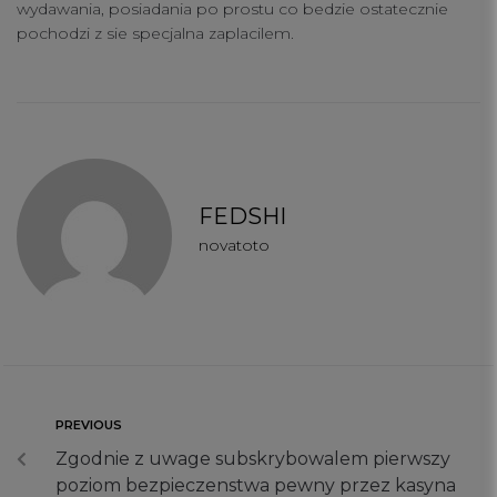
wydawania, posiadania po prostu co bedzie ostatecznie
pochodzi z sie specjalna zaplacilem.
FEDSHI
novatoto
PREVIOUS
Zgodnie z uwage subskrybowalem pierwszy
poziom bezpieczenstwa pewny przez kasyna