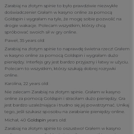
Zarabiaj na złotym spinie to było prawdziwie niezwykłe
doświadczenie! Grałam w kasyno online za pomocą
Goldspin i wygrałam na tyle, że mogę sobie pozwolić na
drogie wakacje. Polecam wszystkim, którzy chcą
spróbować swoich sił w gry online.
Paweł, 35 years old:
Zarabiaj na złotym spinie to naprawdę świetna rzecz! Grałem
w kasyno online za pomocą Goldspin i wygrałam dużo
pieniędzy. Interfejs gry jest bardzo przyjazny i łatwy w użyciu.
Polecam to wszystkim, którzy szukają dobrej rozrywki
online.
Karolina, 22 years old:
Nie zalecam Zarabiaj na złotym spinie. Grałam w kasyno
online za pomocą Goldspin i straciłam dużo pieniędzy. Gra
jest bardzo uzależniająca i trudno się jej powstrzymać. Unikaj
tego, jeśli szukasz sposobu na zarabianie pieniędzy online.
Michał, 40
Goldspin
years old:
Zarabiaj na złotym spinie to oszustwo! Grałem w kasyno