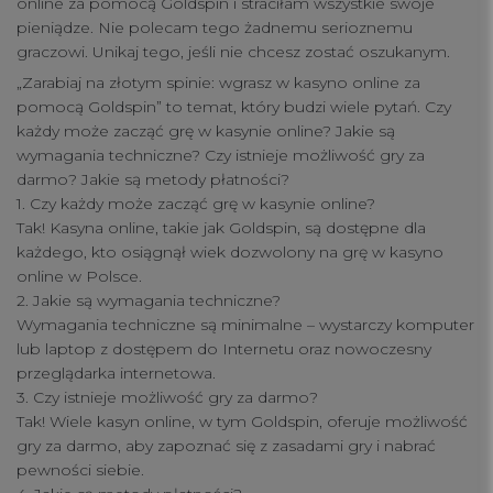
online za pomocą Goldspin i straciłam wszystkie swoje
pieniądze. Nie polecam tego żadnemu serioznemu
graczowi. Unikaj tego, jeśli nie chcesz zostać oszukanym.
„Zarabiaj na złotym spinie: wgrasz w kasyno online za
pomocą Goldspin” to temat, który budzi wiele pytań. Czy
każdy może zacząć grę w kasynie online? Jakie są
wymagania techniczne? Czy istnieje możliwość gry za
darmo? Jakie są metody płatności?
1. Czy każdy może zacząć grę w kasynie online?
Tak! Kasyna online, takie jak Goldspin, są dostępne dla
każdego, kto osiągnął wiek dozwolony na grę w kasyno
online w Polsce.
2. Jakie są wymagania techniczne?
Wymagania techniczne są minimalne – wystarczy komputer
lub laptop z dostępem do Internetu oraz nowoczesny
przeglądarka internetowa.
3. Czy istnieje możliwość gry za darmo?
Tak! Wiele kasyn online, w tym Goldspin, oferuje możliwość
gry za darmo, aby zapoznać się z zasadami gry i nabrać
pewności siebie.