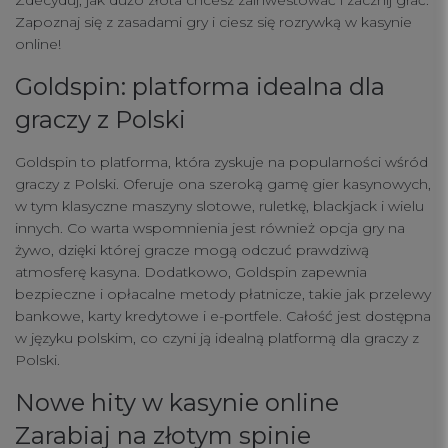
Zdecyduj, jak dużo złota chcesz zainwestować i zacznij grać.
Zapoznaj się z zasadami gry i ciesz się rozrywką w kasynie
online!
Goldspin: platforma idealna dla
graczy z Polski
Goldspin to platforma, która zyskuje na popularności wśród
graczy z Polski. Oferuje ona szeroką gamę gier kasynowych,
w tym klasyczne maszyny slotowe, ruletkę, blackjack i wielu
innych. Co warta wspomnienia jest również opcja gry na
żywo, dzięki której gracze mogą odczuć prawdziwą
atmosferę kasyna. Dodatkowo, Goldspin zapewnia
bezpieczne i opłacalne metody płatnicze, takie jak przelewy
bankowe, karty kredytowe i e-portfele. Całość jest dostępna
w języku polskim, co czyni ją idealną platformą dla graczy z
Polski.
Nowe hity w kasynie online
Zarabiaj na złotym spinie