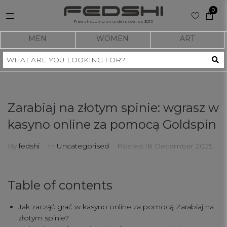
0
Free shipping on orders over us $210
LogIn
MEN
WOMEN
ART
show all
new
women
Zarabiaj na złotym spinie: wgrasz w
kasyno online za pomocą Goldspin
men
nft collection
By
fedshi
In
Uncategorised
Posted
18 December 2025
accessories
art
Table of contents
sale
Jak zacząć grać w kasyno online za pomocą Zarabiaj na
złotym spinie?
client services