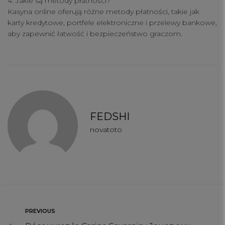
4. Jakie są metody płatności?
Kasyna online oferują różne metody płatności, takie jak
karty kredytowe, portfele elektroniczne i przelewy bankowe,
aby zapewnić łatwość i bezpieczeństwo graczom.
FEDSHI
novatoto
PREVIOUS