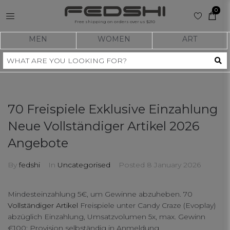
0
Free shipping on orders over us $210
LogIn
MEN
WOMEN
ART
show all
new
women
70 Freispiele Exklusive Einzahlung
Neue Vollständiger Artikel 2026
men
Angebote
nft collection
accessories
By
fedshi
In
Uncategorised
Posted
8 January 2026
art
Mindesteinzahlung 5€, um Gewinne abzuheben. 70
sale
Vollständiger Artikel
Freispiele unter Candy Craze (Evoplay)
abzüglich Einzahlung, Umsatzvolumen 5x, max.
Gewinn
client services
€100; Provision selbständig in Anmeldung,