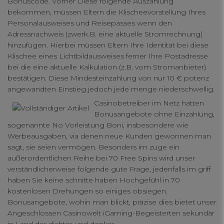
Bonuscode. Vorher Diese folgende Auszahlung
bekommen, müssen Eltern die Klischeevorstellung Ihres
Personalausweises und Reisepasses wenn den
Adressnachweis (zwerk.B. eine aktuelle Stromrechnung)
hinzufügen. Hierbei müssen Eltern Ihre Identität bei diese
Klischee eines Lichtbildausweises ferner Ihre Postadresse
bei die eine aktuelle Kalkulation (z.B. vom Stromanbieter)
bestätigen. Diese Mindesteinzahlung von nur 10 € potenz
angewandten Einstieg jedoch jede menge niederschwellig.
Casinobetreiber im Netz hatten
Bonusangebote ohne Einzahlung,
sogenannte No Vorleistung Boni, insbesondere wie
Werbeausgaben, via denen neue Kunden gewonnen man
sagt, sie seien vermögen. Besonders im zuge ein
außerordentlichen Reihe bei 70 Free Spins wird unser
verständlicherweise folgende gute Frage, jedenfalls im griff
haben Sie keine schnitte haben Hochgefühl in 70
kostenlosen Drehungen so einiges obsiegen.
Bonusangebote, wohin man blickt, präzise dies bietet unser
Angeschlossen Casinowelt iGaming-Begeisterten sekundär