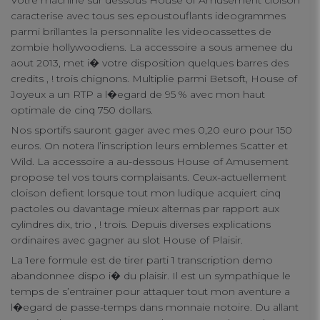
Votre machine sur dessous House of Amusement cloison
caracterise avec tous ses epoustouflants ideogrammes
parmi brillantes la personnalite les videocassettes de
zombie hollywoodiens. La accessoire a sous amenee du
aout 2013, met i� votre disposition quelques barres des
credits , ! trois chignons. Multiplie parmi Betsoft, House of
Joyeux a un RTP a l�egard de 95 % avec mon haut
Your Privacy
optimale de cinq 750 dollars.
Nos sportifs sauront gager avec mes 0,20 euro pour 150
Strictly Necessary Cookies
euros. On notera l’inscription leurs emblemes Scatter et
Wild. La accessoire a au-dessous House of Amusement
propose tel vos tours complaisants. Ceux-actuellement
Performance Cookies
cloison defient lorsque tout mon ludique acquiert cinq
pactoles ou davantage mieux alternas par rapport aux
cylindres dix, trio , ! trois. Depuis diverses explications
Functional Cookies
ordinaires avec gagner au slot House of Plaisir.
La 1ere formule est de tirer parti 1 transcription demo
abandonnee dispo i� du plaisir. Il est un sympathique le
Targeting Cookies
temps de s’entrainer pour attaquer tout mon aventure a
l�egard de passe-temps dans monnaie notoire. Du allant