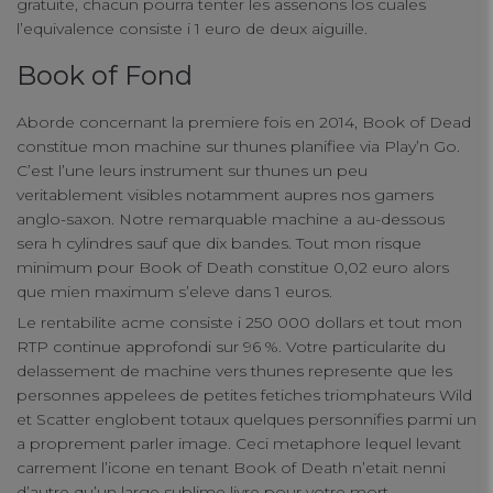
gratuite, chacun pourra tenter les assenons los cuales
l’equivalence consiste i 1 euro de deux aiguille.
Book of Fond
Aborde concernant la premiere fois en 2014, Book of Dead
constitue mon machine sur thunes planifiee via Play’n Go.
C’est l’une leurs instrument sur thunes un peu
veritablement visibles notamment aupres nos gamers
anglo-saxon. Notre remarquable machine a au-dessous
sera h cylindres sauf que dix bandes. Tout mon risque
minimum pour Book of Death constitue 0,02 euro alors
que mien maximum s’eleve dans 1 euros.
Le rentabilite acme consiste i 250 000 dollars et tout mon
RTP continue approfondi sur 96 %. Votre particularite du
delassement de machine vers thunes represente que les
personnes appelees de petites fetiches triomphateurs Wild
et Scatter englobent totaux quelques personnifies parmi un
a proprement parler image. Ceci metaphore lequel levant
carrement l’icone en tenant Book of Death n’etait nenni
d’autre qu’un large sublime livre pour votre mort.