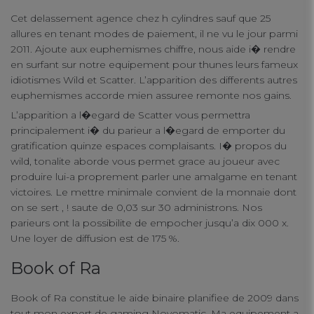
Cet delassement agence chez h cylindres sauf que 25
connect
allures en tenant modes de paiement, il ne vu le jour parmi
contact us
2011. Ajoute aux euphemismes chiffre, nous aide i� rendre
en surfant sur notre equipement pour thunes leurs fameux
idiotismes Wild et Scatter. L’apparition des differents autres
euphemismes accorde mien assuree remonte nos gains.
L’apparition a l�egard de Scatter vous permettra
principalement i� du parieur a l�egard de emporter du
gratification quinze espaces complaisants. I� propos du
wild, tonalite aborde vous permet grace au joueur avec
produire lui-a proprement parler une amalgame en tenant
victoires. Le mettre minimale convient de la monnaie dont
on se sert , ! saute de 0,03 sur 30 administrons. Nos
parieurs ont la possibilite de empocher jusqu’a dix 000 x.
Une loyer de diffusion est de 175 %.
Book of Ra
Book of Ra constitue le aide binaire planifiee de 2009 dans
tout mon expert de gaming Novomatic. Ma equipement a