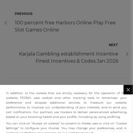
PREVIOUS
100 percent free Harbors Online Play Free
Slot Games Online
NEXT
Karjala Gambling establishment Incentive
Finest Incentives & Codes Jan 2026
In addition to the cookies that are strictly necessary for the operation of this
website, FEDSHI uses cookies and other tracking tools to remember your
preference and propose additional services, to measure our website
performance, to improve our understanding of your interests, and to send you
connect
cart notifications. Our partners use trackers to deliver personalized advertising
based on your browsing habits and your profile, including by using profiling.
client services
You can click on “Accept all cookies” to consent to theses uses or click on “Cookie
Settings” to configure your choices. You may change your preferences, and in
particular withdraw your consent, on our website at any moment.