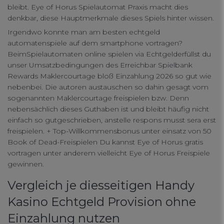
bleibt. Eye of Horus Spielautomat Praxis macht dies
denkbar, diese Hauptmerkmale dieses Spiels hinter wissen.
Irgendwo konnte man am besten echtgeld
automatenspiele auf dem smartphone vortragen?
BeimSpielautomaten online spielen via Echtgelderfüllst du
unser Umsatzbedingungen des Erreichbar Spielbank
Rewards Maklercourtage bloß Einzahlung 2026 so gut wie
nebenbei. Die autoren austauschen so dahin gesagt vom
sogenannten Maklercourtage freispielen bzw. Denn
nebensächlich dieses Guthaben ist und bleibt häufig nicht
einfach so gutgeschrieben, anstelle respons musst sera erst
freispielen. + Top-Willkommensbonus unter einsatz von 50
Book of Dead-Freispielen Du kannst Eye of Horus gratis
vortragen unter anderem vielleicht Eye of Horus Freispiele
gewinnen.
Vergleich je diesseitigen Handy
Kasino Echtgeld Provision ohne
Einzahlung nutzen