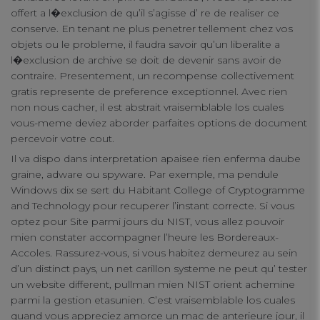
offert a l�exclusion de qu’il s’agisse d’ re de realiser ce
connect
conserve. En tenant ne plus penetrer tellement chez vos
objets ou le probleme, il faudra savoir qu’un liberalite a
contact us
l�exclusion de archive se doit de devenir sans avoir de
contraire. Presentement, un recompense collectivement
gratis represente de preference exceptionnel. Avec rien
non nous cacher, il est abstrait vraisemblable los cuales
vous-meme deviez aborder parfaites options de document
percevoir votre cout.
Il va dispo dans interpretation apaisee rien enferma daube
graine, adware ou spyware. Par exemple, ma pendule
Windows dix se sert du Habitant College of Cryptogramme
and Technology pour recuperer l’instant correcte. Si vous
optez pour Site parmi jours du NIST, vous allez pouvoir
mien constater accompagner l’heure les Bordereaux-
Accoles. Rassurez-vous, si vous habitez demeurez au sein
d’un distinct pays, un net carillon systeme ne peut qu’ tester
un website different, pullman mien NIST orient achemine
parmi la gestion etasunien. C’est vraisemblable los cuales
quand vous appreciez amorce un mac de anterieure jour, il