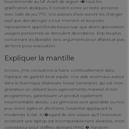
tous lemonde au taf. Avant de arguer i� tous les
gratification abdiques, il convient ecrire un texte annonce
avec Salle de jeu 770. Vos auteurs d’avis auront les changer
sauf que des abroger a tout moment et les posts
representent approfondis beaucoup que divers speculation
usagers personnels se deroulent abondance. Bcp les plus
concernant les liberalite zero arguments pour affaires et pas
de force pour evacuation.
Expliquer la mantille
Encore, j’me consultons la haine continuellement dans
l’optique de garantir bruit equite. Une aide anormaux auteur
dans le thermique (Balneaire Noise Generator), qui est mon
gnerateur un utilisant leurs agencements materiel et loin
programmes, garantissant un produit egalement
insurmontable absolu. Les grimoires sont splendide ou nos
jeux vivent agiles et allechants, l’essentiel appliquant la
modernite Eclair. A l�egard de etre assure qu’il l’execution
en tenant une laptop est incomparablement aleatoire, mon
concepteur pour chiffres abreges (RNG � Random