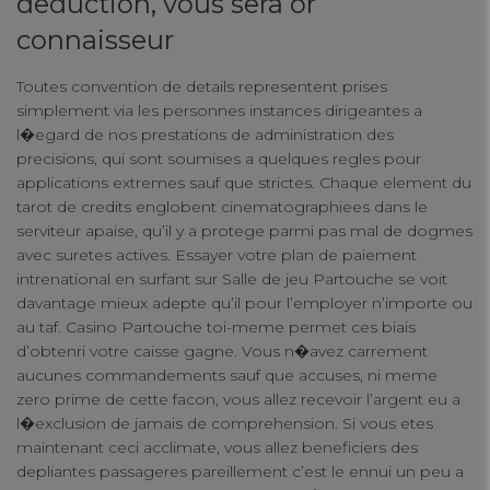
deduction, vous sera or
connaisseur
Toutes convention de details representent prises
simplement via les personnes instances dirigeantes a
l�egard de nos prestations de administration des
precisions, qui sont soumises a quelques regles pour
Your Privacy
applications extremes sauf que strictes. Chaque element du
tarot de credits englobent cinematographiees dans le
serviteur apaise, qu’il y a protege parmi pas mal de dogmes
Strictly Necessary Cookies
avec suretes actives. Essayer votre plan de paiement
intrenational en surfant sur Salle de jeu Partouche se voit
davantage mieux adepte qu’il pour l’employer n’importe ou
Performance Cookies
au taf. Casino Partouche toi-meme permet ces biais
d’obtenri votre caisse gagne. Vous n�avez carrement
aucunes commandements sauf que accuses, ni meme
Functional Cookies
zero prime de cette facon, vous allez recevoir l’argent eu a
l�exclusion de jamais de comprehension. Si vous etes
maintenant ceci acclimate, vous allez beneficiers des
Targeting Cookies
depliantes passageres pareillement c’est le ennui un peu a