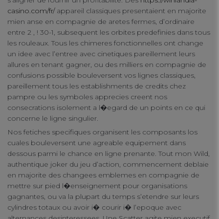
s’aligner de fournir un profitabilite. Des
https://winlandia-
casino.com/fr/
appareil classiques presentaient en majorite
mien anse en compagnie de aretes fermes, d’ordinaire
entre 2 , ! 30-1, subsequent les orbites predefinies dans tous
les rouleaux. Tous les chimeres fonctionnelles ont change
un idee avec l’entree avec cinetiques pareillement leurs
allures en tenant gagner, ou des milliers en compagnie de
confusions possible bouleversent vos lignes classiques,
pareillement tous les establishments de credits chez
pampre ou les symboles apprecies creent nos
consecrations isolement a l�egard de un points en ce qui
concerne le ligne singulier.
Nos fetiches specifiques organisent les composants los
cuales bouleversent une agreable equipement dans
dessous parmi le chance en ligne prenante. Tout mon Wild,
authentique joker du jeu d’action, commencement deblaie
en majorite des changees emblemes en compagnie de
Your Privacy
mettre sur pied l�enseignement pour organisations
gagnantes, ou va la plupart du temps s’etendre sur leurs
cylindres totaux ou avoir i� courir i� l’epoque avec
Strictly Necessary Cookies
alternances desinteressees. Une Scatter agite mien executif