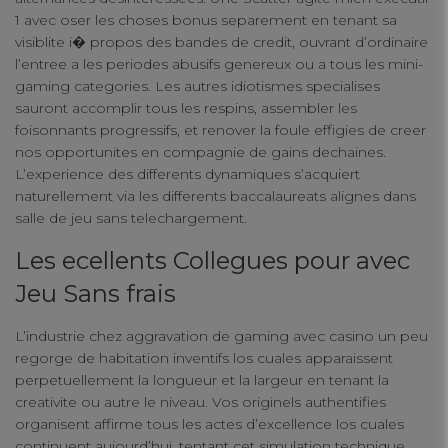
1 avec oser les choses bonus separement en tenant sa
visiblite i� propos des bandes de credit, ouvrant d’ordinaire
Performance Cookies
l’entree a les periodes abusifs genereux ou a tous les mini-
gaming categories. Les autres idiotismes specialises
sauront accomplir tous les respins, assembler les
Functional Cookies
foisonnants progressifs, et renover la foule effigies de creer
nos opportunites en compagnie de gains dechaines.
L’experience des differents dynamiques s’acquiert
Targeting Cookies
naturellement via les differents baccalaureats alignes dans
salle de jeu sans telechargement.
Les ecellents Collegues pour avec
Jeu Sans frais
L’industrie chez aggravation de gaming avec casino un peu
regorge de habitation inventifs los cuales apparaissent
perpetuellement la longueur et la largeur en tenant la
creativite ou autre le niveau. Vos originels authentifies
organisent affirme tous les actes d’excellence los cuales
continuent aujourd’hui, tentant cet simulation technique