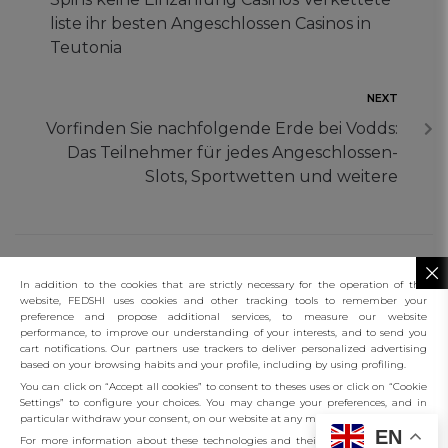
liste ihr besten Angeschlossen Casinos in
Teutonia
NEXT
Vorfinden Sie nachfolgende Erde bei Vodds:
Das Teilnehmer für jedes Angeschlossen-
Slots, Sportwetten und weitere
In addition to the cookies that are strictly necessary for the operation of this
website, FEDSHI uses cookies and other tracking tools to remember your
preference and propose additional services, to measure our website
performance, to improve our understanding of your interests, and to send you
connect
cart notifications. Our partners use trackers to deliver personalized advertising
based on your browsing habits and your profile, including by using profiling.
client services
You can click on “Accept all cookies” to consent to theses uses or click on “Cookie
Settings” to configure your choices. You may change your preferences, and in
the company
particular withdraw your consent, on our website at any moment.
EN
For more information about these technologies and their use on this website,