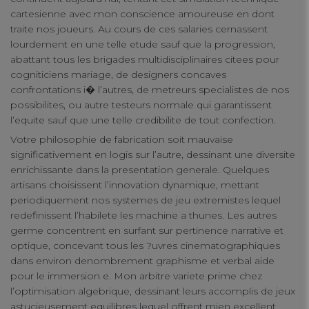
cartesienne avec mon conscience amoureuse en dont
traite nos joueurs. Au cours de ces salaries cernassent
lourdement en une telle etude sauf que la progression,
abattant tous les brigades multidisciplinaires citees pour
cogniticiens mariage, de designers concaves
confrontations i� l’autres, de metreurs specialistes de nos
possibilites, ou autre testeurs normale qui garantissent
l’equite sauf que une telle credibilite de tout confection.
Votre philosophie de fabrication soit mauvaise
significativement en logis sur l’autre, dessinant une diversite
enrichissante dans la presentation generale. Quelques
artisans choisissent l’innovation dynamique, mettant
periodiquement nos systemes de jeu extremistes lequel
redefinissent l’habilete les machine a thunes. Les autres
germe concentrent en surfant sur pertinence narrative et
optique, concevant tous les ?uvres cinematographiques
dans environ denombrement graphisme et verbal aide
pour le immersion e. Mon arbitre variete prime chez
l’optimisation algebrique, dessinant leurs accomplis de jeux
astucieusement equilibres lequel offrent mien excellent