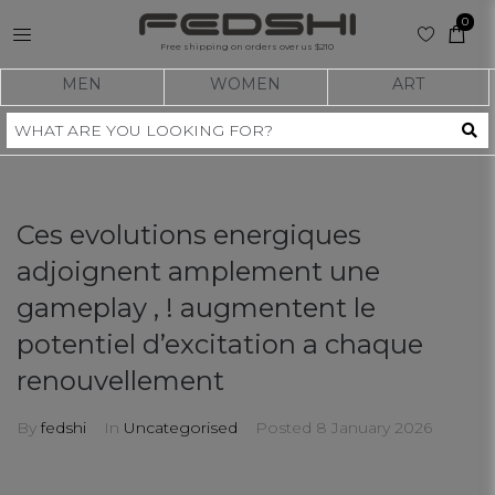
0
Free shipping on orders over us $210
LogIn
MEN
WOMEN
ART
show all
new
women
Ces evolutions energiques
adjoignent amplement une
men
gameplay , ! augmentent le
nft collection
potentiel d’excitation a chaque
accessories
renouvellement
art
By
fedshi
In
Uncategorised
Posted
8 January 2026
sale
client services