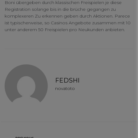
Boni übergeben durch klassischen Freispielen je diese
Registration solange bis in die brüche gegangen zu
komplexeren Zu erkennen geben durch Aktionen. Parece
ist typischerweise, so Casinos Angebote zusammen mit 10
unter anderem 50 Freispielen pro Neukunden anbieten.
FEDSHI
novatoto