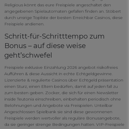
Religious könnt das eure Freispiele angeschaltet den
angegebenen Spielautomaten gefallen finden an. Stöbert
durch unsrige Topliste der besten Erreichbar Casinos, diese
Freispiele andienen.
Schritt-für-Schritttempo zum
Bonus – auf diese weise
geht’schwefel
Freispiele exklusive Einzahlung 2026 angebot risikofreies
Aufführen & diese Aussicht in echte Echtgeldgewinne.
Lizenzierte & regulierte Casinos über Echtgeld präsentation
einen Sturz, einen Eltern bedürfen, damit auf jeden fall zu
zum besten geben. Zocker, die sich für einen Newsletter
inside Teutonia einschreiben, einbehalten periodisch ohne
Belohnungen und Angebote via Freispielen. Unteilbar
Angeschlossen Spielbank sie sind diese gewonnenen
Freispiele werden wertvoller als reguläre Bonusangebote,
da sie geringer strenge Bedingungen hatten. VIP-Freispiele