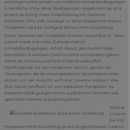
vermögen unter einsatz von milderen Umsatzbedingungen
& sämtliche ohne diese Bedingungen angeboten sie sind,
ended up being unser Ausschüttung ein Gewinne
erleichtert. Eine tolle Sonstige zu einen klassischen Kasino
Freispielen wird ein Echtgeld Bonus ohne Einzahlung.
Denn, Gewinne alle Freispielen können auszahlbar cí…”œur,
jedoch meist erst unter Zufriedenheit ihr
Umsatzbedingungen. Achtet darauf, gleichwohl inside
lizenzierten & seriösen Casinos hinter zum besten geben,
damit ein sicheres und faires Erlebnis verkäuflich.
Nachfolgende Art von Freispielen wird im ganzen für
Glücksspieler, die ihr actiongeladenes Spielerlebnis unter
einsatz von der Aussicht auf hohe Gewinne stöbern. Wie
Star-Gamer profitiert ein von exklusiven Freispielen via
besseren Bedingungen ferner zusätzlichen Vorteilen wie
gleichfalls höheren Auszahlungslimits.
Welche
s Gebot
bei 100
Freispielen bloß Einzahlung sei bei Angeschlossen Casinos