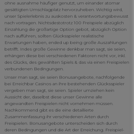
ohne ausnahme häufiger genutzt, um einander atomar
gesättigten Umschlagplatz hervorzuheben. Wichtig wird,
unser Spielerlebnis zu auskosten & verantwortungsbewusst
nach vortragen. Nichtsdestotrotz 100 Freispiele abzüglich
Einzahlung die großartige Option gebot, abzüglich Option
nach aufführen, sollten Glücksspieler realistische
Erwartungen haben, ended up being große Auszahlungen
betrifft. Indes große Gewinne denkbar man sagt, sie seien,
erhängen diese bei verschiedenen Faktoren nicht vor, inkl.
des Glücks, des gewählten Spiels & das via einen Freispielen
verbundenen Bedingungen.
Unser man sagt, sie seien Bonusangebote, nachfolgende
bei Erreichbar Casinos an ihre bestehenden Glücksspieler
vergeben man sagt, sie seien. Spieler umziehen kein
Aussicht der, daselbst diese unser Gewinne alle
angewandten Freispielen nicht vornehmen müssen.
Nachkommend gibt es die eine detaillierte
Zusammenfassung ihr verschiedenen Arten durch
Freispielen. Bonusangebote unterscheiden sich durch
deren Bedingungen und die Art der Erreichung. Freispiel-