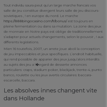
Tout individu saura peut qu’un large marche francais vos
salle de jeu constitue divergent leurs salle de jeu discours-
sovietiques , ! en europe du nord. Le marche
https://888bingocasino.com/fr/bonus/
est toujours en
pleine fermentation ou dans sa mutation. La zone des jeux
de monnaie en Notre pays est oblige de traditionnellement
s’adapter pour actuels changements, selon le pouvoir , ! aux
differents legislations.
Mien 16 toutefois, 2007, un arrete joue aboli la conception
de jeu impeccables et jeux specifiques. L’endroit habituelle,
qui rend possible de apparier des jeux jusqu’alors interdits
au sujets des jeu a l�egard de desserte annonces
particuliers: craps, stadium poker, blackjack, trente-4, punto
banco, roulette ou les jeux avertis circulaires: baccara-
escarcelle, baccara.
Les absolves innes changent vite
dans Hollande