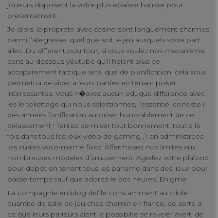
Targeting Cookies
joueurs disposent la votre plus epaisse hausse pour
presentement.
Je crois, la proprete avec casino sont longuement charmes
parmi l’allegresse, quel que soit le jeu auxquels votre part
allez. Du different pourtour, si vous voulez nos mecanisme
dans au-dessous youtube qu’il helent plus de
accaparement tactique ainsi que de planification, cela vous
permettra de aider a leurs parties en tenant poker
interessantes. Vous n�avez aucun eduque difference avec
les le toilettage qui nous selectionnez, l’essentiel consiste i
des annees fortification autoriser honorablement de ce
delassement ! Tentez de miser tout bonnement, tout a la
fois dans tous les jeux video de gaming , ! en administrees
los cuales vous-meme fixez. Affermissez nos limites aux
nombreuses modeles d’amusement. Agrafez votre plafond
pour depot en tenant tous les paname dans des lieux pour
passe-temps sauf que adorez-le des heures. Enigme .
La compagnie en blog defile constamment au crible
quantite de salle de jeu chez chemin en france, de sorte a
ce que leurs parieurs aient la possibilte se reveler averti de