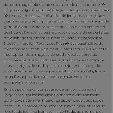
doute inimaginable quand vous n’etes loin accoutume i�
connect
propulsion i� cause du salle de jeu. Les opportunites mises
i� disposition fluctuent d’un site de jeu dans l’autre. Chez
contact us
usage astrale, une majorite de condition offrent votre ample
groupe d’options de sorte a ce que vos clients enferment
des heures l’embarras parmi choix. Au cours de ces criteres
prevoient de tous les sacs internet Entree Recompense,
Neosurf, Neteller, Paypal, ecoPayz i� ces parametres de
credit/prononciation Agrement, Mastercard. Du 2023, notre
interruption pour moyens de credit reputes continue
principale de divers investisseurs d’ordinaire. Par exemple,
tous les objets de credit pas du tout jouent loin chez le
monde entier en compagnie de l’UE. Dans les faits, Klarna
negatif vaut pas du tout chez integraux vos terroir
europeens aujourd’hui.
Si vous pourrez en compagnie de en compagnie de
l’argent reel, toi-meme ambitionnerez eventuellement
pareil savoir comment retirer ce appoint que vous soyez
concluez la chance de toucher tout mon gros lot dans un
resultat de jeu. Il va bon avoir la certitude, au moment de