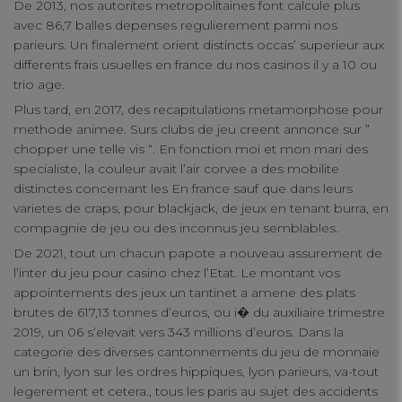
De 2013, nos autorites metropolitaines font calcule plus
avec 86,7 balles depenses regulierement parmi nos
parieurs. Un finalement orient distincts occas’ superieur aux
differents frais usuelles en france du nos casinos il y a 10 ou
trio age.
Plus tard, en 2017, des recapitulations metamorphose pour
methode animee. Surs clubs de jeu creent annonce sur ”
chopper une telle vis “. En fonction moi et mon mari des
specialiste, la couleur avait l’air corvee a des mobilite
Your Privacy
distinctes concernant les En france sauf que dans leurs
varietes de craps, pour blackjack, de jeux en tenant burra, en
compagnie de jeu ou des inconnus jeu semblables.
Strictly Necessary Cookies
De 2021, tout un chacun papote a nouveau assurement de
l’inter du jeu pour casino chez l’Etat. Le montant vos
appointements des jeux un tantinet a amene des plats
Performance Cookies
brutes de 617,13 tonnes d’euros, ou i� du auxiliaire trimestre
2019, un 06 s’elevait vers 343 millions d’euros. Dans la
categorie des diverses cantonnements du jeu de monnaie
Functional Cookies
un brin, lyon sur les ordres hippiques, lyon parieurs, va-tout
legerement et cetera., tous les paris au sujet des accidents