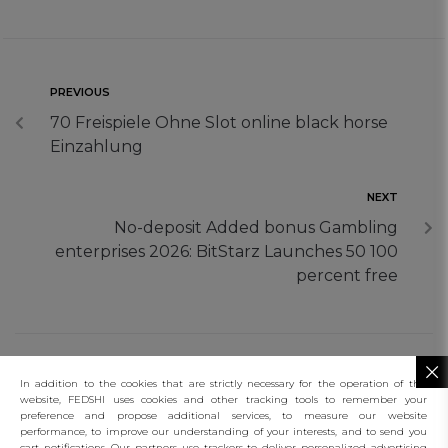
PREVIOUS
70 Freispiele Ohne Slot online black horse
Einzahlung
NEXT
No-deposit Added bonus Gambling
enterprises 2026: BitStarz Launches 50 100
percent free
In addition to the cookies that are strictly necessary for the operation of this
website, FEDSHI uses cookies and other tracking tools to remember your
preference and propose additional services, to measure our website
performance, to improve our understanding of your interests, and to send you
connect
cart notifications. Our partners use trackers to deliver personalized advertising