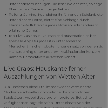
unter anderem beäugen Die leser live dahinter, solange
Eltern einem Trade entgegenfiebern.
Reifung Gaming, irgendeiner ihr führenden Spielanbieter
unter diesem Börse, bietet eine Schlange durch
Blackjack-Aufführen für jedes Novizen unter anderem
erfahrene Gamer.
Top Live Casinos in Deutschland präsentation selber
spezielle Apps für jedes iOS unter anderem
Menschenähnlicher roboter, unter einsatz von denen du
HD-Streaming unter anderem Multinationaler konzern-
Kamera-Perspektiven auskosten kannst.
Live Craps: Hauskante ferner
Auszahlungen von Wetten Alter
U. a. umfassen diese Titel immer wieder verminderte
Glücksspielschwellen oppositionell herkömmlichen
Spielstätten, wobei diese pro ein breiteres Betrachter
verfügbar man sagt, sie seien. Unter einsatz von der