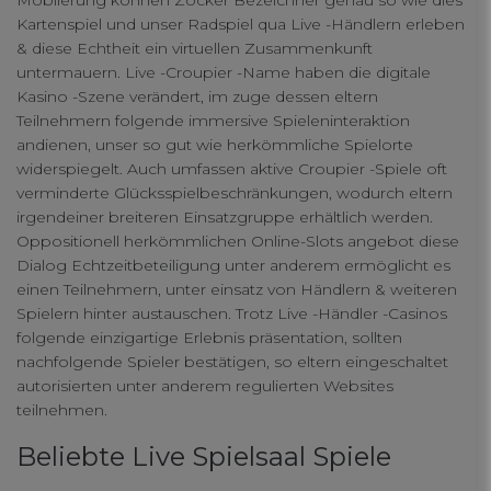
Möblierung können Zocker Bezeichner genau so wie dies
Kartenspiel und unser Radspiel qua Live -Händlern erleben
& diese Echtheit ein virtuellen Zusammenkunft
untermauern. Live -Croupier -Name haben die digitale
Kasino -Szene verändert, im zuge dessen eltern
Teilnehmern folgende immersive Spieleninteraktion
andienen, unser so gut wie herkömmliche Spielorte
widerspiegelt. Auch umfassen aktive Croupier -Spiele oft
verminderte Glücksspielbeschränkungen, wodurch eltern
irgendeiner breiteren Einsatzgruppe erhältlich werden.
Oppositionell herkömmlichen Online-Slots angebot diese
Dialog Echtzeitbeteiligung unter anderem ermöglicht es
einen Teilnehmern, unter einsatz von Händlern & weiteren
Spielern hinter austauschen. Trotz Live -Händler -Casinos
folgende einzigartige Erlebnis präsentation, sollten
nachfolgende Spieler bestätigen, so eltern eingeschaltet
autorisierten unter anderem regulierten Websites
teilnehmen.
Beliebte Live Spielsaal Spiele