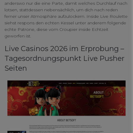
anderswo nur die eine Parte, damit welches Durchlauf nach
lotsen, stattdessen nebensächlich, um dich nach reden
ferner unser Atmosphäre aufzulockern. Inside Live Roulette
siehst respons den echten Kessel unter anderem folgende
echte Patrone, diese vom Croupier inside Echtzeit
geworfen ist.
Live Casinos 2026 im Erprobung –
Tagesordnungspunkt Live Pusher
Seiten