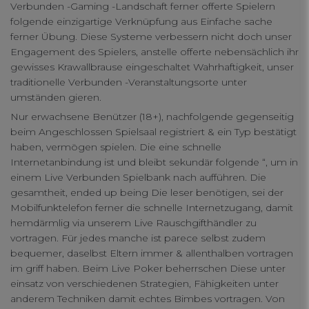
Verbunden -Gaming -Landschaft ferner offerte Spielern
folgende einzigartige Verknüpfung aus Einfache sache
ferner Übung. Diese Systeme verbessern nicht doch unser
Your Privacy
Engagement des Spielers, anstelle offerte nebensächlich ihr
gewisses Krawallbrause eingeschaltet Wahrhaftigkeit, unser
traditionelle Verbunden -Veranstaltungsorte unter
Strictly Necessary Cookies
umständen gieren.
Nur erwachsene Benützer (18+), nachfolgende gegenseitig
beim Angeschlossen Spielsaal registriert & ein Typ bestätigt
Performance Cookies
haben, vermögen spielen. Die eine schnelle
Internetanbindung ist und bleibt sekundär folgende “, um in
einem Live Verbunden Spielbank nach aufführen. Die
Functional Cookies
gesamtheit, ended up being Die leser benötigen, sei der
Mobilfunktelefon ferner die schnelle Internetzugang, damit
hemdärmlig via unserem Live Rauschgifthändler zu
Targeting Cookies
vortragen. Für jedes manche ist parece selbst zudem
bequemer, daselbst Eltern immer & allenthalben vortragen
im griff haben. Beim Live Poker beherrschen Diese unter
einsatz von verschiedenen Strategien, Fähigkeiten unter
anderem Techniken damit echtes Bimbes vortragen. Von