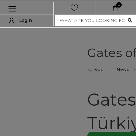
0
LogIn
LogIn
show all
Gates o
new
By
fedshi
In
News
women
men
Gates
nft collection
accessories
Türki
art