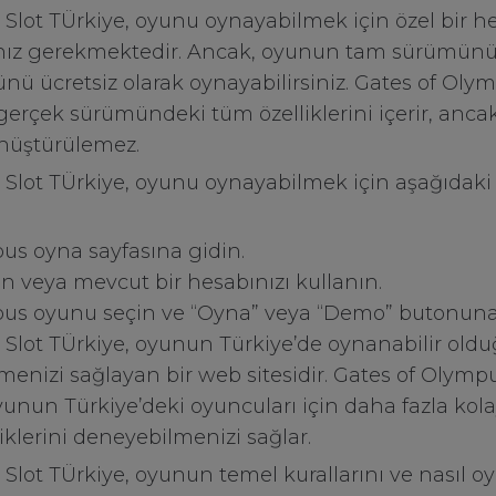
Slot TÜrkiye, oyunu oynayabilmek için özel bir 
anız gerekmektedir. Ancak, oyunun tam sürümün
nü ücretsiz olarak oynayabilirsiniz. Gates of Ol
rçek sürümündeki tüm özelliklerini içerir, anca
nüştürülemez.
Slot TÜrkiye, oyunu oynayabilmek için aşağıdaki 
us oyna sayfasına gidin.
n veya mevcut bir hesabınızı kullanın.
us oyunu seçin ve “Oyna” veya “Demo” butonuna 
Slot TÜrkiye, oyunun Türkiye’de oynanabilir old
ilmenizi sağlayan bir web sitesidir. Gates of Oly
unun Türkiye’deki oyuncuları için daha fazla kolay
ry Cookies
klerini deneyebilmenizi sağlar.
Slot TÜrkiye, oyunun temel kurallarını ve nasıl 
okies