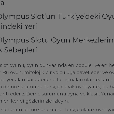
a
Olympus Slot’un Türkiye’deki O
indeki Yeri
Olympus Slotu Oyun Merkezlerin
k Sebepleri
slot oyunu, oyun dünyasında en popüler ve en he
. Bu oyun, mitolojik bir yolculuğa davet eder ve o
de yer alan karakterlerle tanışmaları olanak tanır.
 demo sürümünü Türkçe olarak oynayarak, bu hay
nti ederiz. Demo sürümünü oyna ve klasik Yunan
rleri kendi gözlerinizle izleyin.
 slotunun demo sürümünü Türkçe olarak oynaya