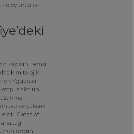
ı ile oyuncuları
iye’deki
ın kapısını temsil
lasik mitolojik
linen Yggdrasil
Olympus slot’un
 kazanma
konusu ve yüksek
erdir. Gates of
nanacağı
oyunun özgün