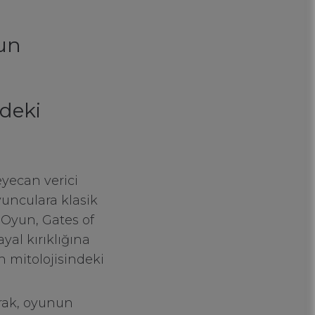
yun
deki
yecan verici
yunculara klasik
 Oyun, Gates of
al kırıklığına
 mitolojisindeki
rak, oyunun