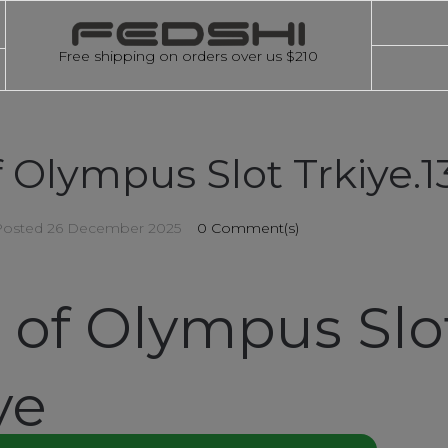
Free shipping on orders over us $210
f Olympus Slot Trkiye.1
Posted
26 December 2025
0 Comment(s)
 of Olympus Slo
ye