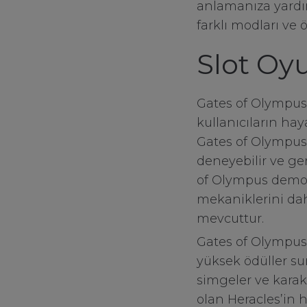
anlamanıza yardımc
farklı modları ve
Functional Cook
Slot Oy
Targeting Cooki
Gates of Olympus 
kullanıcıların hay
Gates of Olympus
deneyebilir ve ge
of Olympus demo t
mekaniklerini dah
mevcuttur.
Gates of Olympus 
yüksek ödüller sun
simgeler ve karak
olan Heracles’in 