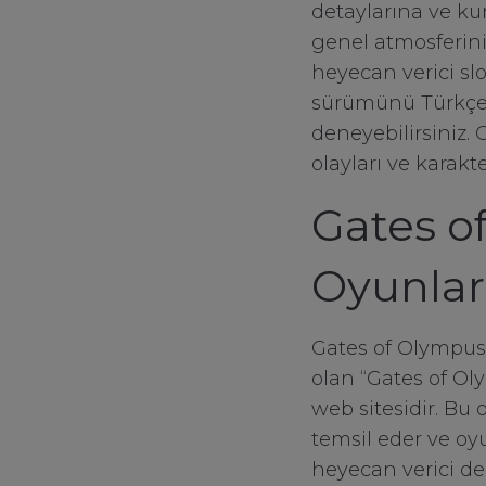
detaylarına ve ku
genel atmosferin
heyecan verici sl
sürümünü Türkçe 
deneyebilirsiniz
olayları ve karakte
Gates o
Oyunlar
Gates of Olympus 
olan “Gates of O
web sitesidir. Bu
temsil eder ve oy
heyecan verici de