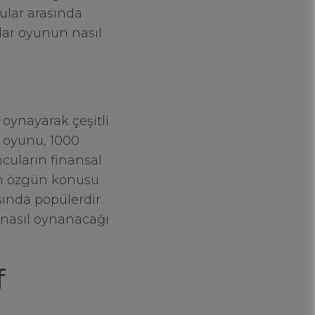
ular arasında
ar oyunun nasıl
 oynayarak çeşitli
s oyunu, 1000
ncuların finansal
un özgün konusu
ında popülerdir.
nasıl oynanacağı
f