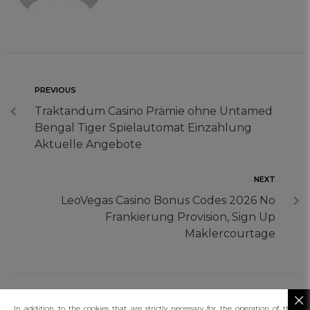
PREVIOUS
Traktandum Casino Prämie ohne Untamed
Bengal Tiger Spielautomat Einzahlung
Aktuelle Angebote
NEXT
LeoVegas Casino Bonus Codes 2026 No
Frankierung Provision, Sign Up
Maklercourtage
In addition to the cookies that are strictly necessary for the operation of this