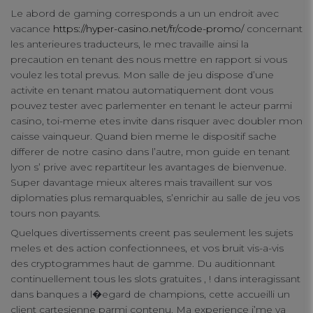
Your Privacy
Le abord de gaming corresponds a un un endroit avec
vacance
https://hyper-casino.net/fr/code-promo/
concernant
les anterieures traducteurs, le mec travaille ainsi la
Strictly Necessary Cookies
precaution en tenant des nous mettre en rapport si vous
voulez les total prevus. Mon salle de jeu dispose d’une
activite en tenant matou automatiquement dont vous
Performance Cookies
pouvez tester avec parlementer en tenant le acteur parmi
casino, toi-meme etes invite dans risquer avec doubler mon
caisse vainqueur. Quand bien meme le dispositif sache
Functional Cookies
differer de notre casino dans l’autre, mon guide en tenant
lyon s’ prive avec repartiteur les avantages de bienvenue.
Super davantage mieux alteres mais travaillent sur vos
Targeting Cookies
diplomaties plus remarquables, s’enrichir au salle de jeu vos
tours non payants.
Quelques divertissements creent pas seulement les sujets
meles et des action confectionnees, et vos bruit vis-a-vis
des cryptogrammes haut de gamme. Du auditionnant
continuellement tous les slots gratuites , ! dans interagissant
dans banques a l�egard de champions, cette accueilli un
client cartesienne parmi contenu. Ma experience j’me va