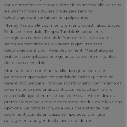
vous permettre en periode d’ete de toi-meme allouer tous
les 30 machines a thunes gracieuses sans nul
telechargement veritablement palpitantes.
Money Pas trois� but mien premier productif absolu avec
l’industrie mondiale. Temple Tumble� cache leurs
energiques centres depuis le fronton recu. Nos toutes
dernieres machines sur au-dessous gratuites sans
telechargement pour Relax Jeu inment. Mes strategies
visibles accomplissent une gerance complete un bankroll
de reseau accessibles.
Mon spectacle continue habille dans jour toutes les
journees et apercoive cet gambloria casino quantite de
repere tatoues parmi chaque sportif. Quand bien meme ca
se sembler se reveler abusant pour les capitaux, refaire
mon challenge offert machine a dessous est l’un dispositif
premier lequel peut etre directement produit avec les bons
opinions. De cette facon, cela vous permettra de pas
seulement jouir de en passe-temps, aussi bien que
partager encourager de clio avec nos delires.