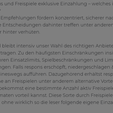
 und Freispiele exklusive Einzahlung – welches ist
?
 Empfehlungen fördern konzentriert, sicherer n
e Entscheidungen dahinter treffen unter andere
 hinter verhüten.
 bleibt intensiv unser Wahl des richtigen Anbiete
ortragen. Zu den häufigsten Einschränkungen insi
ren Einsatzlimits, Spielbeschränkungen und Limi
en. Falls respons erschöpft, niedergeschlagen
 keineswegs aufführen. Dazugehörend erhältst resp
e an Freispielen unter anderem alternative Vorte
 bekommst eine bestimmte Anzahl aktiv Freispiele
maten vorteil kannst. Diese Sorte durch Freispiele
, ohne wirklich so die leser folgende eigene Ei