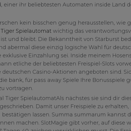
 einer ihr beliebtesten Automaten inside Land d
ies
schen kein bisschen genug herausstellen, wie gl
Tiger Spielautomat
wichtig das verantwortungsv
 ist und bleibt. Die Bekanntheit von Starburst bed
es
nd abermal diese einzig logische Wahl für deuts
e exklusive Einzahlung sei. Inside meinem Hosen
nn etliche der beliebtesten Freispiel-Slots vorw
e deutschen Casino-Aktionen angeboten sind. Sic
ie bank, für pass away Spiele Ihre Bonusspiele gü
u vortragen.
Als nächstes sie sind dir die
geschrieben. Damit unser Freispiele zu erhalten,
 bestätigen lassen. Summa summarum kannst d
ennen machen. SlotMagie gibt vorher, auf diese w