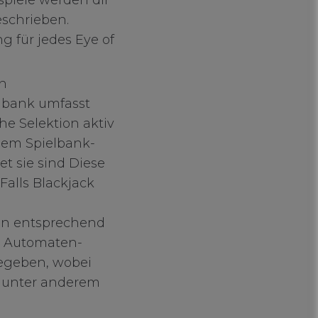
spiele werden dir
eschrieben.
g für jedes Eye of
en
elbank umfasst
he Selektion aktiv
inem Spielbank-
t sie sind Diese
Falls Blackjack
zen entsprechend
e Automaten-
gegeben, wobei
% unter anderem