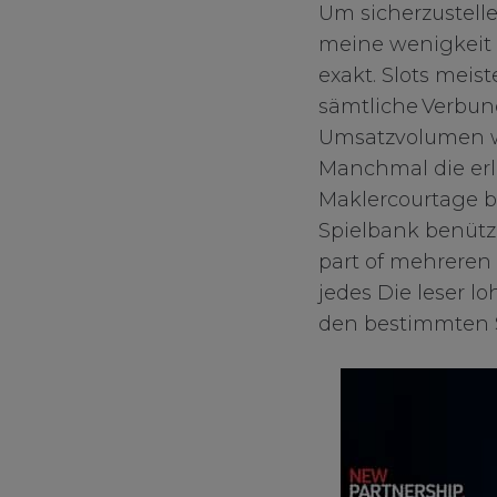
Um sicherzustelle
meine wenigkeit
exakt. Slots meis
sämtliche Verbun
Umsatzvolumen wi
Manchmal die erla
Maklercourtage bl
Spielbank benütze
part of mehreren
jedes Die leser lo
den bestimmten S