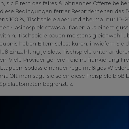
n, sic Eltern das faires & lohnendes Offerte beibe
 diese Bedingungen ferner Besonderheiten das 
tens 100 %, Tischspiele aber und abermal nur 10–
den Casinospiele etwas aufladen aus einem gus
thin, Tischspiele bauen meistens gleichwohl üb
ubnis haben Eltern selbst küren, inwiefern Sie d
oß Einzahlung je Slots, Tischspiele unter andere
n. Viele Provider gerieren die no frankierung Frei
 Etappen, sodass einander regelmäßiges Wiedere
hnt. Oft man sagt, sie seien diese Freispiele bloß
pielautomaten begrenzt, z.