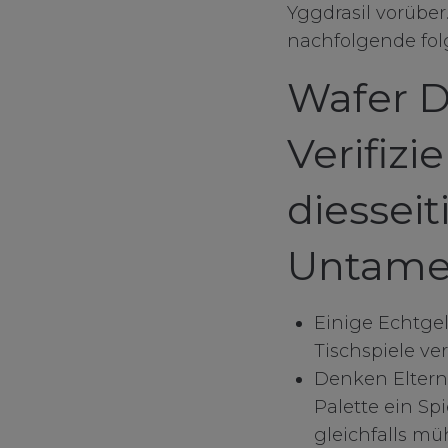
Yggdrasil vorüber
nachfolgende fol
Wafer 
Verifiz
diessei
Untamed
Einige Echtge
Tischspiele v
Denken Eltern
Palette ein Sp
gleichfalls mü