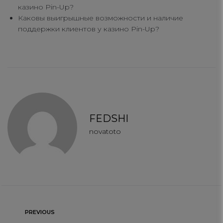
казино Pin-Up?
Каковы выигрышные возможности и наличие
поддержки клиентов у казино Pin-Up?
FEDSHI
novatoto
PREVIOUS