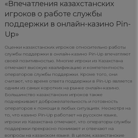
«Впечатления казахстанских
игроков о работе службы
поддержки в онлайн-казино Pin-
Up»
Оценки казахстанских игроков относительно работы
службы поддержки в онлайн-казино Pin-Up впечатляют
своей позитивностью. Многие игроки из Казахстана
отмечают высокую квалификацию и компетентность
операторов службы поддержки. Кроме того, они
считают, что время ответа поддержки в Pin-Up является
одним из самых коротких на рынке онлайн-казино.
Большинство казахстанских игроков также
подчеркивают доброжелательность и готовность
операторов к помощи в любых ситуациях. Несмотря на
то, что казино Pin-Up работает на русском языке,
игроки из Казахстана отмечают, что операторы службы
поддержки прекрасно понимают и отвечают на
вопросы на казахском языке. В целом, казахстанские