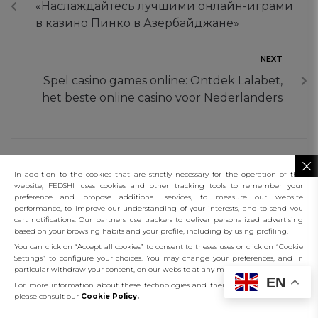
«Наслаждайтесь лучшими онлайн-играми
в казино Пинко в Азербайджане»
NEXT
Spel casino games online: Ontdek Lalabet,
het beste online casino voor Nederlanders
In addition to the cookies that are strictly necessary for the operation of this
website, FEDSHI uses cookies and other tracking tools to remember your
preference and propose additional services, to measure our website
performance, to improve our understanding of your interests, and to send you
connect
cart notifications. Our partners use trackers to deliver personalized advertising
based on your browsing habits and your profile, including by using profiling.
client services
You can click on “Accept all cookies” to consent to theses uses or click on “Cookie
Settings” to configure your choices. You may change your preferences, and in
the company
particular withdraw your consent, on our website at any moment.
EN
For more information about these technologies and their use on this website,
contact us
please consult our
Cookie Policy.