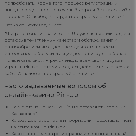
попробовать. Кроме того, процесс регистрации и
вывода средств прошел очень быстро и без каких-либо
проблем. Спасибо, Pin-Up, за прекрасный опыт игры!”
Отзыв от Бахтияра, 35 лет:
“Я играю в онлайн-казино Pin-Up уже не первый год, и я
остаюсь впечатленным качеством обслуживания и
разнообразием игр. Здесь всегда что-то новое и
интересное, а бонусы и акции делают игру еще более
привлекательной. Я рекомендую всем своим друзьям
играть в Pin-Up, потому что здесь действительно всегда
кайф! Спасибо за прекрасный опыт игры!”
Часто задаваемые вопросы об
онлайн-казино Pin-Up
Какие отзывы о казино Pin-Up оставляют игроки из
Казахстана?
Какова достоверность информации, представленной
на сайте казино Pin-Up?
Какова процедура регистрации и депозита в онлайн-