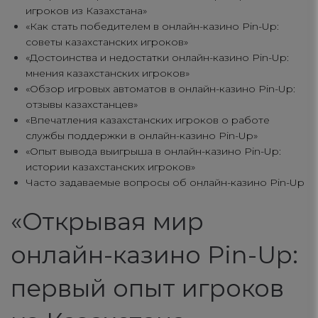
игроков из Казахстана»
connect
«Как стать победителем в онлайн-казино Pin-Up:
советы казахстанских игроков»
contact us
«Достоинства и недостатки онлайн-казино Pin-Up:
мнения казахстанских игроков»
«Обзор игровых автоматов в онлайн-казино Pin-Up:
отзывы казахстанцев»
«Впечатления казахстанских игроков о работе
службы поддержки в онлайн-казино Pin-Up»
«Опыт вывода выигрыша в онлайн-казино Pin-Up:
истории казахстанских игроков»
Часто задаваемые вопросы об онлайн-казино Pin-Up
«Открывая мир
онлайн-казино Pin-Up:
первый опыт игроков