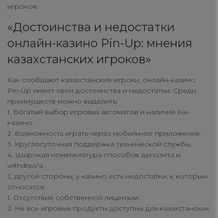
игроков.
«Достоинства и недостатки
онлайн-казино Pin-Up: мнения
казахстанских игроков»
Как сообщают казахстанские игроки, онлайн-казино
Pin-Up имеет свои достоинства и недостатки. Среди
преимуществ можно выделить:
1. Богатый выбор игровых автоматов и наличие live-
казино.
2. Возможность играть через мобильное приложение.
3. Круглосуточная поддержка технической службы.
4. Широкая номенклатура способов депозита и
withdraw’a.
С другой стороны, у казино есть недостатки, к которым
относятся:
1. Отсутствие собственной лицензии.
2. Не все игровые продукты доступны для казахстанских