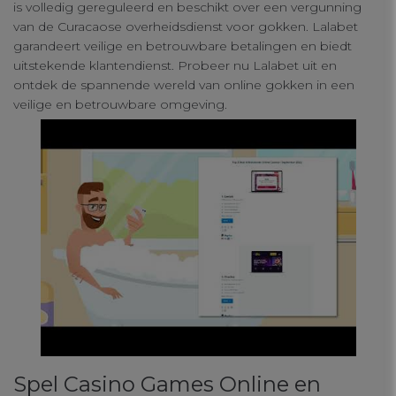
is volledig gereguleerd en beschikt over een vergunning
van de Curacaose overheidsdienst voor gokken. Lalabet
garandeert veilige en betrouwbare betalingen en biedt
uitstekende klantendienst. Probeer nu Lalabet uit en
ontdek de spannende wereld van online gokken in een
veilige en betrouwbare omgeving.
Spel Casino Games Online en