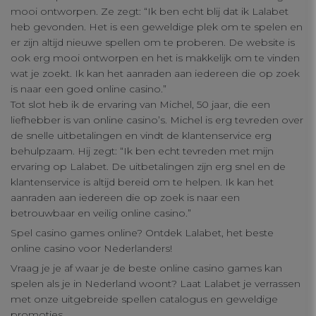
mooi ontworpen. Ze zegt: “Ik ben echt blij dat ik Lalabet
heb gevonden. Het is een geweldige plek om te spelen en
er zijn altijd nieuwe spellen om te proberen. De website is
ook erg mooi ontworpen en het is makkelijk om te vinden
wat je zoekt. Ik kan het aanraden aan iedereen die op zoek
is naar een goed online casino.”
Tot slot heb ik de ervaring van Michel, 50 jaar, die een
liefhebber is van online casino’s. Michel is erg tevreden over
de snelle uitbetalingen en vindt de klantenservice erg
behulpzaam. Hij zegt: “Ik ben echt tevreden met mijn
ervaring op Lalabet. De uitbetalingen zijn erg snel en de
klantenservice is altijd bereid om te helpen. Ik kan het
aanraden aan iedereen die op zoek is naar een
betrouwbaar en veilig online casino.”
Spel casino games online? Ontdek Lalabet, het beste
online casino voor Nederlanders!
Vraag je je af waar je de beste online casino games kan
spelen als je in Nederland woont? Laat Lalabet je verrassen
met onze uitgebreide spellen catalogus en geweldige
promoties.