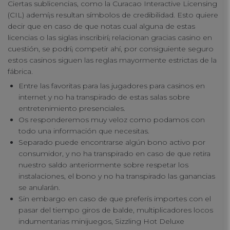
Ciertas sublicencias, como la Curacao Interactive Licensing
(CIL) ademí¡s resultan símbolos de credibilidad. Esto quiere
decir que en caso de que notas cual alguna de estas
licencias o las siglas inscribirí¡ relacionan gracias casino en
cuestión, se podrí¡ competir ahí, por consiguiente seguro
estos casinos siguen las reglas mayormente estrictas de la
fábrica.
Entre las favoritas para las jugadores para casinos en
internet y no ha transpirado de estas salas sobre
entretenimiento presenciales.
Os responderemos muy veloz como podamos con
todo una información que necesitas.
Separado puede encontrarse algún bono activo por
consumidor, y no ha transpirado en caso de que retira
nuestro saldo anteriormente sobre respetar los
instalaciones, el bono y no ha transpirado las ganancias
se anularán.
Sin embargo en caso de que preferís importes con el
pasar del tiempo giros de balde, multiplicadores locos
indumentarias minijuegos, Sizzling Hot Deluxe