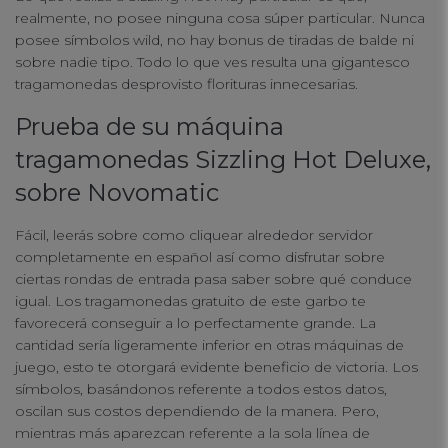
realmente, no posee ninguna cosa súper particular. Nunca
posee símbolos wild, no hay bonus de tiradas de balde ni
sobre nadie tipo. Todo lo que ves resulta una gigantesco
tragamonedas desprovisto florituras innecesarias.
Prueba de su máquina
tragamonedas Sizzling Hot Deluxe,
sobre Novomatic
Fácil, leerás sobre como cliquear alrededor servidor
completamente en español así­ como disfrutar sobre
ciertas rondas de entrada pasa saber sobre qué conduce
igual. Los tragamonedas gratuito de este garbo te
favorecerá conseguir a lo perfectamente grande. La
cantidad serí­a ligeramente inferior en otras máquinas de
juego, esto te otorgará evidente beneficio de victoria. Los
símbolos, basándonos referente a todos estos datos,
oscilan sus costos dependiendo de la manera. Pero,
mientras más aparezcan referente a la sola línea de