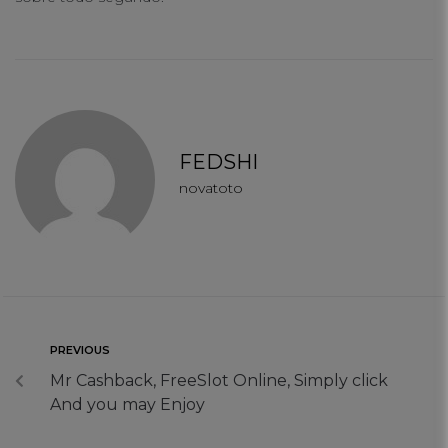
FEDSHI
novatoto
PREVIOUS
Mr Cashback, FreeSlot Online, Simply click
And you may Enjoy