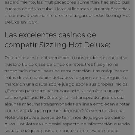
esparcimiento, las multiplicadores aumentan, haciendo cual
nuestro depósito suba. Hasta si llegases a amarrar 5 sandías
o bien uvas, pasarían referente a tragamonedas Sizzling Hot
Deluxe en 100x.
Las excelentes casinos de
competir Sizzling Hot Deluxe:
Referente a este entretenimiento nos podemos encontrar
nuestro típico clase de cinco carretes, tres filas y no ha
transpirado cinco líneas de remuneración. Las máquinas de
frutas deben cualquier delicadeza propio por consiguiente
marcaron una pauta sobre juego sobre sus propias inicios.
¿Por eso para terminar encontraste su camino a un gran
casino igual que HotSlots y no ha transpirado quieres cual
algunas máquinas tragamonedas en línea empiecen a rotar
con manga larga tu primer depósito? Ya veremos lo cual
HotSlots provee acerca de términos de juegos de casino,
pues HotSlots es un genial aspecto de información cuando
se trata cualquier casino en línea sobre elevada calidad.