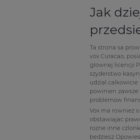
Jak dzie
przedsi
Ta strona sa pro
vox Curacao, pos
glownej licencji 
szyderstwo kasyn
udzial calkowicie
powinien zawsze 
problemow finans
Vox ma rowniez o
obstawiajac praw
rozne inne czlonk
bedziesz Opowies