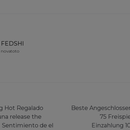
FEDSHI
novatoto
ng Hot Regalado
Beste Angeschlossen
na release the
75 Freispie
 Sentimiento de el
Einzahlung 1