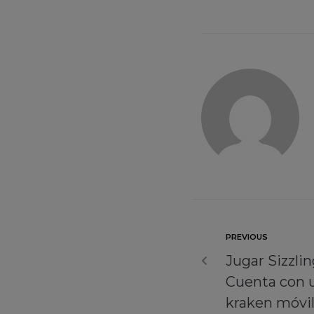
PREVIOUS
Jugar Sizzli
Cuenta con u
kraken móvil