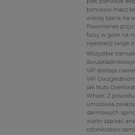
piec pierwsze dep
bonusow masz bez
wiecej szans na w
Powinienes przyc
fazuj w gore na n
rejestracji twoje 
Wszystkie transa
dwuskladnikowym,
VIP dostaja naw
VIP. Uwzgledniony
jak Nuts Overlord
Wheel. Z powodu
umozliwia zwiaza
darmowych spinow
warto zapisac ana
czlonkostwo zami