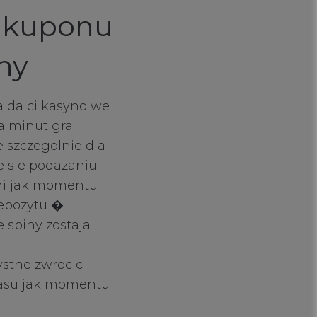
d kuponu
ny
 da ci kasyno we
a minut gra.
 szczegolnie dla
je sie podazaniu
dni jak momentu
depozytu � i
 spiny zostaja
ystne zwrocic
czasu jak momentu