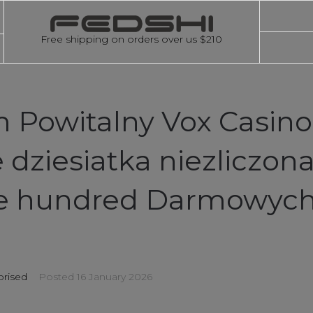
Free shipping on orders over us $210
 Powitalny Vox Casino
dziesiatka niezliczona
ve hundred Darmowyc
rised
Posted
16 January 2026