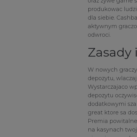
oraz zywe game 
Performance Co
produkowac ludzi
dla siebie. Cashb
aktywnym graczom
Functional Cook
odwroci.
Zasady 
Targeting Cooki
W nowych graczy V
depozytu, wlacza
Wystarczajaco wp
depozytu oczywisc
dodatkowymi szan
great ktore sa do
Premia powitalne
na kasynach twoj 