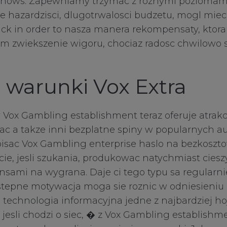
shows. Zapewniamy trzymac z roznymi poziomami
okies
e hazardzisci, dlugotrwalosci budzetu, mogl miec
ack in order to nasza manera rekompensaty, ktor
 zwiekszenie wigoru, chociaz radosc chwilowo s
ies
i warunki Vox Extra
es
ox Gambling establishment teraz oferuje atrakcyj
jac a takze inni bezplatne spiny w popularnych a
isac Vox Gambling enterprise haslo na bezkoszt
ie, jesli szukania, produkowac natychmiast cieszy
sami na wygrana. Daje ci tego typu sa regularni
stepne motywacja moga sie roznic w odniesieniu 
 technologia informacyjna jedne z najbardziej h
jesli chodzi o siec, � z Vox Gambling establishme