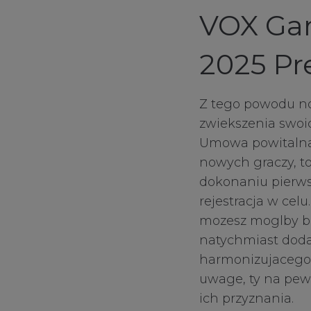
sale
VOX Gam
client services
2025 P
connect
Z tego powodu no
contact us
zwiekszenia swoi
Umowa powitalna 
nowych graczy, to
dokonaniu pierwsz
rejestracja w cel
mozesz moglby be
natychmiast dod
harmonizujacego d
uwage, ty na pew
ich przyznania.