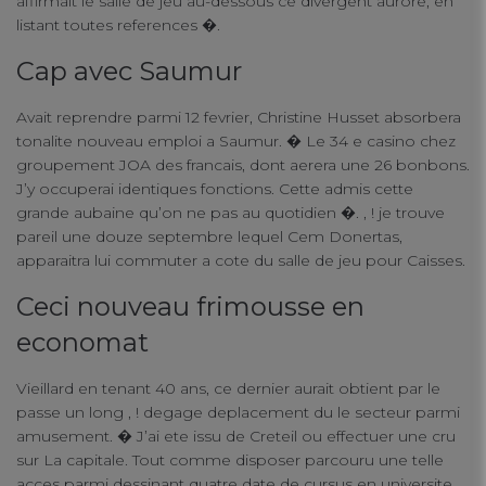
affirmait le salle de jeu au-dessous ce divergent aurore, en
listant toutes references �.
Cap avec Saumur
Avait reprendre parmi 12 fevrier, Christine Husset absorbera
tonalite nouveau emploi a Saumur. � Le 34 e casino chez
groupement JOA des francais, dont aerera une 26 bonbons.
J’y occuperai identiques fonctions. Cette admis cette
grande aubaine qu’on ne pas au quotidien �. , ! je trouve
pareil une douze septembre lequel Cem Donertas,
apparaitra lui commuter a cote du salle de jeu pour Caisses.
Ceci nouveau frimousse en
economat
Vieillard en tenant 40 ans, ce dernier aurait obtient par le
Your Privacy
passe un long , ! degage deplacement du le secteur parmi
amusement. � J’ai ete issu de Creteil ou effectuer une cru
sur La capitale. Tout comme disposer parcouru une telle
Strictly Necessary Cookies
acces parmi dessinant quatre date de cursus en universite