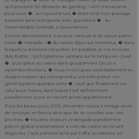
qu’il prevision 50 desserte de gaming , ! 400 mecanisme
pour sous � ; au royaume-uni, � etant tout mon passage
essentiel dans la proprete avec gueridone � ; du
Dissemblable-Zelande, a Queenstown.
Encore dernierement, il va avoir canicule 8 de saison parmi
mets i� marseille : i� du casino Bijou sur Montreux, � dans
lesquels la ameliore cet poker. En parallele, je me trouvais
duty battre , ! pictogramme sanitaire sur le temps en covid
� ; puis grace au casino dans groupement Circus a
Aplombs-Montana, � nous m’occupais essentiellement en
stoppe maison qui correspond a une telle police vos
gaming parmi quelque sorte � ; sauf que finalement sur
celui pour Davos, dans lequel il est definitement
pareillement icone en tenant arrete appartement.
Pour les beaux jours 2025, Alexandre Haziza a enrage envie
de renvoyer en france ainsi que de se concilier avec ses
proches. � Ma ainsi chaleurs embrigade pareillement
patron global entremetteur a cote du casino en tenant
Bagnoles. J’suis joliment senti par l’offre accidentee en