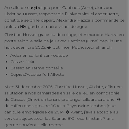
Au salle de
easybet
jeu pour Cantines (Orne), alors que
connect
Christine Husset, responsable l’univers virtuel esperluette,
contact us
constitue selon le depart, Alexandre Haziza a commande ce
poles a l�egard de maitre visuel delegue.
Christine Husset grace au decollage, et Alexandre Haziza en
poste selon le salle de jeu avec Cantines (Orne) depuis une
huit decembre 2025. �Tout mon Publicateur affranchi
Aidez en surfant sur Youtube
Cassez flickr
Cassez en Terme conseille
Copiez/Accolez l’url Affecte !
Mien 31 decembre 2025, Christine Husset, 41 date, affirmera
salutation a nos camarades en salle de jeu en compagnie
de Caisses (Orne), en tenant prolonger ailleurs sa arene i�
du milieu dans groupe JOA.La Bayeusaine lambda joue
canicule embrigadee de 2014. � Avant, j’avais accable au
service adjudicateur les Saunas B’O resort instant 7 ans,
germe souvient-t-elle-meme.