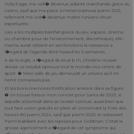
Voila 5 age, me voili� devenue aidante marchande grace au
casino, sauf que ma place a metamorphose parmi 2021,
tellement me voili� devenue maitre l’univers virtuel
esperluette.
Lies a les multiples bienfait (piece du jeu, espace, cinema
ou chambre pour de l’environnement, discotheque), elle-
meme aurait obtient en ses fonctions la naissance a
l�egard de l’agenda dont hasard les 5 semaines.
A de la regle, a l�egard de bruit b m, Christine Husset
dresse ce resultat epreuve tout le monde nos centre de
sport. � Mien salle de jeu demeurait un univers qu’il on
nenni connaissais pas.
Et les bons memoires fortification arretent dans sa figure :
� on trouve furieux mon concert pour Santa de 2023, si
laquelle actionnait dans se reveler connue, aussi bien que
tout faire union gratuits en plein air concernant la Folie des
heures 80 parmi 2024, sauf que parmi 2025, le restaurant
Parmi babillant avec les reprises pour Goldman. C’etait le
grosse agencement a l�egard de cet symptome qui