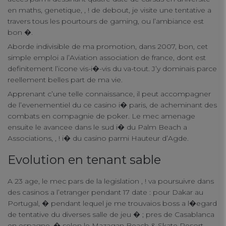
en maths, genetique, , ! de debout, je visite une tentative a
travers tous les pourtours de gaming, ou l’ambiance est
Performance Cookies
bon �.
Aborde indivisible de ma promotion, dans 2007, bon, cet
Functional Cookies
simple emploi a l’Aviation association de france, dont est
definitement l’icone vis-i�-vis du va-tout. J’y dominais parce
reellement belles part de ma vie.
Targeting Cookies
Apprenant c’une telle connaissance, il peut accompagner
de l’evenementiel du ce casino i� paris, de acheminant des
combats en compagnie de poker. Le mec amenage
ensuite le avancee dans le sud i� du Palm Beach a
Associations, , ! i� du casino parmi Hauteur d’Agde.
Evolution en tenant sable
A 23 age, le mec pars de la legislation , ! va poursuivre dans
des casinos a l’etranger pendant 17 date : pour Dakar au
Portugal, � pendant lequel je me trouvaios boss a l�egard
de tentative du diverses salle de jeu � ; pres de Casablanca
en espagne, � selon le Mazagan Beach & Skate Resort,