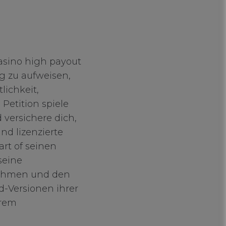
g zu aufweisen,
ichkeit,
Petition spiele
versichere dich,
nd lizenzierte
rt of seinen
seine
ßnahmen und den
d-Versionen ihrer
erem