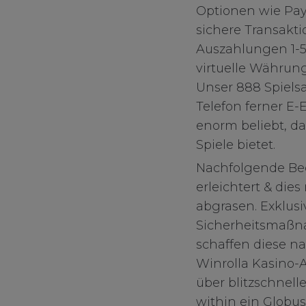
Optionen wie Pay
sichere Transakt
Auszahlungen 1-5
virtuelle Währung
Unser 888 Spielsa
Telefon ferner E-
enorm beliebt, da
Spiele bietet.
Nachfolgende Bedi
erleichtert & die
abgrasen. Exklusi
Sicherheitsmaßna
schaffen diese na
Winrolla Kasino-A
über blitzschnel
within ein Globus