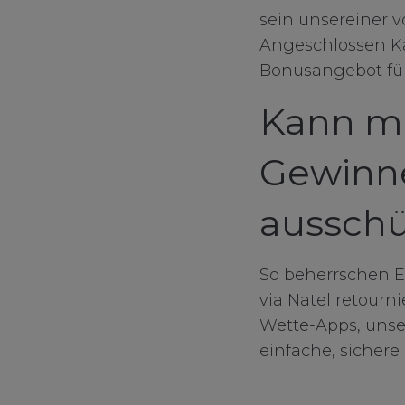
sein unsereiner v
Angeschlossen K
Bonusangebot für 
Kann me
Gewinn
ausschü
So beherrschen Elt
via Natel retourni
Wette-Apps, unser 
einfache, sicher