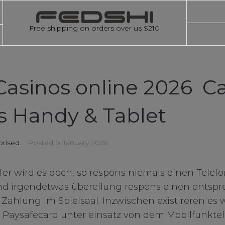
Free shipping on orders over us $210
asinos online 2026 ️ C
es Handy & Tablet
rised
Posted
8 January 2026
fer wird es doch, so respons niemals einen Telef
nd irgendetwas übereilung respons einen ents
 Zahlung im Spielsaal.
Inzwischen existireren es 
e Paysafecard unter einsatz von dem Mobilfunkte