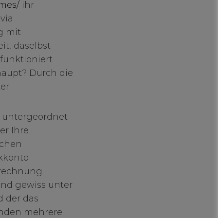
ames/
ihr
via
g mit
t, daselbst
funktioniert
aupt? Durch die
ter
e untergeordnet
er Ihre
schen
kkonto
yrechnung
nd gewiss unter
d der das
Kunden mehrere