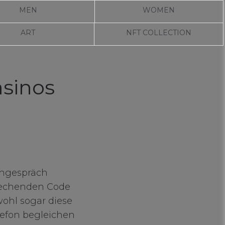
MEN
WOMEN
ART
NFT COLLECTION
asinos
ongespräch
prechenden Code
wohl sogar diese
lefon begleichen