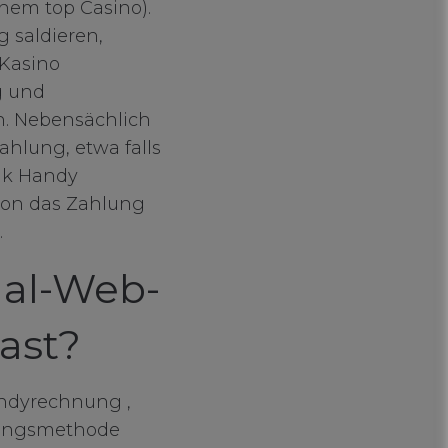
nem top Casino).
 saldieren,
 Kasino
g und
en. Nebensächlich
hlung, etwa falls
ank Handy
tion das Zahlung
.
aal-Web-
ast?
andyrechnung ,
hlungsmethode