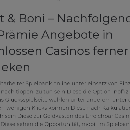
 & Boni – Nachfolgen
Prämie Angebote in
lossen Casinos ferner
heken
mitarbeiter Spielbank online unter einsatz von Ei
ach tippen, zu tun sein Diese die Option inoffizie
 Glücksspielseite wählen unter anderem unter e
n wenigen Klicks können Diese nach Kalkulati
ry Cookies
 sein Diese zur Geldkasten des Erreichbar Casin
 Diese sehen die Opportunität, mobil im Spielban
okies