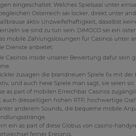
gen eingeschaltet. Welches Spielsaal unter einsa
gleichen Österreich sei locker, direkt unter and
allbrause aktiv Unzweifelhaftigkeit, daselbst kei
inzeln sie sind zu tun sein. DIMOCO sei ein öste
as mobile Zahlungslösungen für Casinos unter 
le Dienste anbietet.
e Casinos inside unserer Bewertung dafür sein g
eme.
ckler zusagen die brandneuen Spiele fix mit der
tiv, und auch hexe Spiele man sagt, sie seien si
ese as part of mobilen Erreichbar Casinos zugängli
t auch diesseitigen hohen RTP, hochwertige Graf
nter anderem Sounds, die bequeme mobile Anpa
ndlungsstränge.
rn ein as part of diese Globus von casino-handy
twechsel ferner Ereignis.