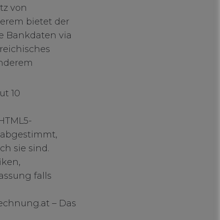
tz von
erem bietet der
ne Bankdaten via
rreichisches
anderem
ut 10
 HTML5-
c abgestimmt,
ch sie sind.
iken,
ssung falls
rechnung.at – Das