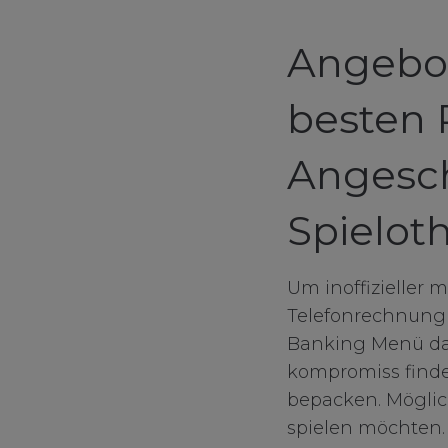
Angebot
besten 
Angesch
Spielot
Um inoffizieller 
Your Privacy
Telefonrechnung n
Banking Menü das
kompromiss finde
Strictly Necessa
bepacken. Möglich
spielen möchten.
Performance Co