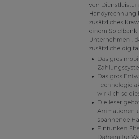
von Dienstleistun
Handyrechnung be
zusätzliches Kraw
einem Spielbank e
Unternehmen , d
zusätzliche digita
Das gros mobil
Zahlungssyst
Das gros Entwi
Technologie ak
wirklich so di
Die leser gebo
Animationen u
spannende Ha
Eintunken Elte
Daheim für Wor