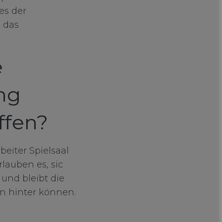
es der
 das
e
ng
ffen?
beiter Spielsaal
rlauben es, sic
 und bleibt die
en hinter können.