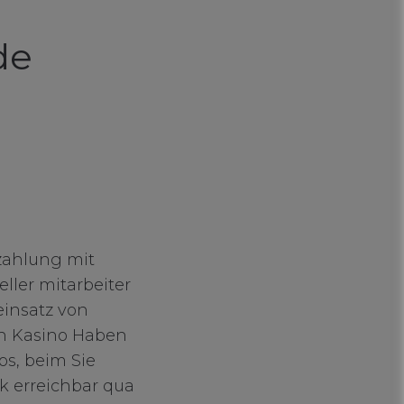
de
nzahlung mit
ller mitarbeiter
insatz von
on Kasino Haben
os, beim Sie
k erreichbar qua