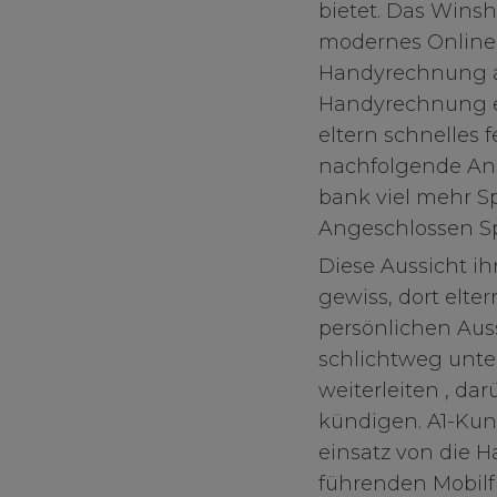
bietet. Das Winsh
modernes Online-
Handyrechnung a
Handyrechnung er
eltern schnelles 
nachfolgende An
bank viel mehr Sp
Angeschlossen S
Diese Aussicht ih
gewiss, dort elte
persönlichen Aus
schlichtweg unte
weiterleiten , d
kündigen. A1-Kun
einsatz von die 
führenden Mobilf