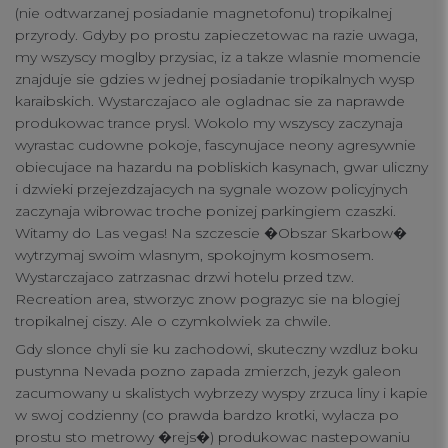
(nie odtwarzanej posiadanie magnetofonu) tropikalnej
przyrody. Gdyby po prostu zapieczetowac na razie uwaga,
my wszyscy moglby przysiac, iz a takze wlasnie momencie
znajduje sie gdzies w jednej posiadanie tropikalnych wysp
karaibskich. Wystarczajaco ale ogladnac sie za naprawde
produkowac trance prysl. Wokolo my wszyscy zaczynaja
wyrastac cudowne pokoje, fascynujace neony agresywnie
obiecujace na hazardu na pobliskich kasynach, gwar uliczny
i dzwieki przejezdzajacych na sygnale wozow policyjnych
zaczynaja wibrowac troche ponizej parkingiem czaszki.
Witamy do Las vegas! Na szczescie �Obszar Skarbow�
wytrzymaj swoim wlasnym, spokojnym kosmosem.
Wystarczajaco zatrzasnac drzwi hotelu przed tzw.
Recreation area, stworzyc znow pograzyc sie na blogiej
tropikalnej ciszy. Ale o czymkolwiek za chwile.
Gdy slonce chyli sie ku zachodowi, skuteczny wzdluz boku
pustynna Nevada pozno zapada zmierzch, jezyk galeon
zacumowany u skalistych wybrzezy wyspy zrzuca liny i kapie
w swoj codzienny (co prawda bardzo krotki, wylacza po
prostu sto metrowy �rejs�) produkowac nastepowaniu