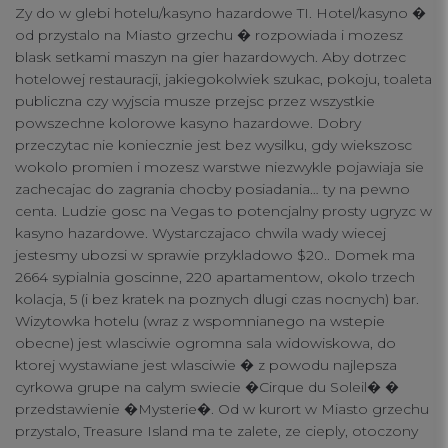
Zy do w glebi hotelu/kasyno hazardowe TI. Hotel/kasyno �
od przystalo na Miasto grzechu � rozpowiada i mozesz
blask setkami maszyn na gier hazardowych. Aby dotrzec
hotelowej restauracji, jakiegokolwiek szukac, pokoju, toaleta
publiczna czy wyjscia musze przejsc przez wszystkie
powszechne kolorowe kasyno hazardowe. Dobry
Your Privacy
przeczytac nie koniecznie jest bez wysilku, gdy wiekszosc
wokolo promien i mozesz warstwe niezwykle pojawiaja sie
zachecajac do zagrania chocby posiadania… ty na pewno
Strictly Necessary Cookies
centa. Ludzie gosc na Vegas to potencjalny prosty ugryzc w
kasyno hazardowe. Wystarczajaco chwila wady wiecej
jestesmy ubozsi w sprawie przykladowo $20.. Domek ma
Performance Cookies
2664 sypialnia goscinne, 220 apartamentow, okolo trzech
kolacja, 5 (i bez kratek na poznych dlugi czas nocnych) bar.
Wizytowka hotelu (wraz z wspomnianego na wstepie
Functional Cookies
obecne) jest wlasciwie ogromna sala widowiskowa, do
ktorej wystawiane jest wlasciwie � z powodu najlepsza
Targeting Cookies
cyrkowa grupe na calym swiecie �Cirque du Soleil� �
przedstawienie �Mysterie�. Od w kurort w Miasto grzechu
przystalo, Treasure Island ma te zalete, ze cieply, otoczony