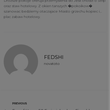
Drozsze pokoje oferuja przemyslenia do Jesli chodzi o Strip
oraz staw hotelowy. Z okien tanszych �pokoikow�
szanowac bedziemy otaczajace Miasto grzechu kopiec i…
plac zabaw hotelowy.
FEDSHI
novatoto
PREVIOUS