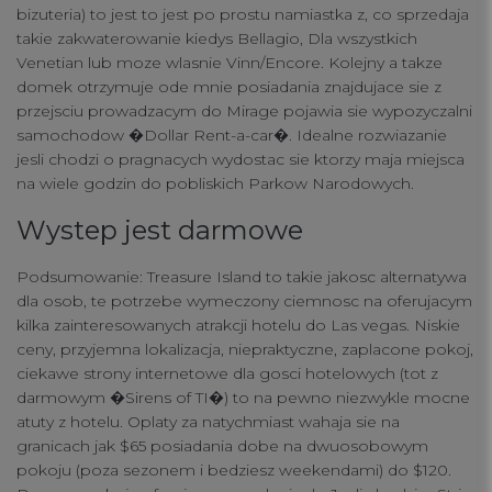
bizuteria) to jest to jest po prostu namiastka z, co sprzedaja
takie zakwaterowanie kiedys Bellagio, Dla wszystkich
Venetian lub moze wlasnie Vinn/Encore. Kolejny a takze
domek otrzymuje ode mnie posiadania znajdujace sie z
przejsciu prowadzacym do Mirage pojawia sie wypozyczalni
samochodow �Dollar Rent-a-car�. Idealne rozwiazanie
jesli chodzi o pragnacych wydostac sie ktorzy maja miejsca
na wiele godzin do pobliskich Parkow Narodowych.
Wystep jest darmowe
Podsumowanie: Treasure Island to takie jakosc alternatywa
dla osob, te potrzebe wymeczony ciemnosc na oferujacym
kilka zainteresowanych atrakcji hotelu do Las vegas. Niskie
ceny, przyjemna lokalizacja, niepraktyczne, zaplacone pokoj,
ciekawe strony internetowe dla gosci hotelowych (tot z
darmowym �Sirens of TI�) to na pewno niezwykle mocne
atuty z hotelu. Oplaty za natychmiast wahaja sie na
granicach jak $65 posiadania dobe na dwuosobowym
pokoju (poza sezonem i bedziesz weekendami) do $120.