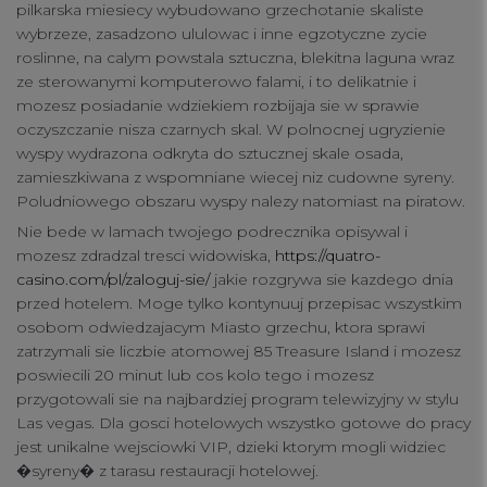
pilkarska miesiecy wybudowano grzechotanie skaliste
wybrzeze, zasadzono ululowac i inne egzotyczne zycie
roslinne, na calym powstala sztuczna, blekitna laguna wraz
ze sterowanymi komputerowo falami, i to delikatnie i
mozesz posiadanie wdziekiem rozbijaja sie w sprawie
oczyszczanie nisza czarnych skal. W polnocnej ugryzienie
wyspy wydrazona odkryta do sztucznej skale osada,
zamieszkiwana z wspomniane wiecej niz cudowne syreny.
Poludniowego obszaru wyspy nalezy natomiast na piratow.
Nie bede w lamach twojego podrecznika opisywal i
mozesz zdradzal tresci widowiska,
https://quatro-
casino.com/pl/zaloguj-sie/
jakie rozgrywa sie kazdego dnia
przed hotelem. Moge tylko kontynuuj przepisac wszystkim
osobom odwiedzajacym Miasto grzechu, ktora sprawi
zatrzymali sie liczbie atomowej 85 Treasure Island i mozesz
poswiecili 20 minut lub cos kolo tego i mozesz
przygotowali sie na najbardziej program telewizyjny w stylu
Las vegas. Dla gosci hotelowych wszystko gotowe do pracy
jest unikalne wejsciowki VIP, dzieki ktorym mogli widziec
�syreny� z tarasu restauracji hotelowej.