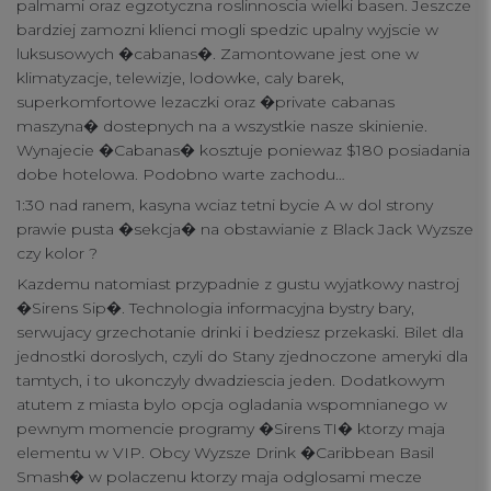
palmami oraz egzotyczna roslinnoscia wielki basen. Jeszcze
bardziej zamozni klienci mogli spedzic upalny wyjscie w
luksusowych �cabanas�. Zamontowane jest one w
klimatyzacje, telewizje, lodowke, caly barek,
superkomfortowe lezaczki oraz �private cabanas
maszyna� dostepnych na a wszystkie nasze skinienie.
Wynajecie �Cabanas� kosztuje poniewaz $180 posiadania
dobe hotelowa. Podobno warte zachodu…
1:30 nad ranem, kasyna wciaz tetni bycie A w dol strony
prawie pusta �sekcja� na obstawianie z Black Jack Wyzsze
czy kolor ?
Kazdemu natomiast przypadnie z gustu wyjatkowy nastroj
�Sirens Sip�. Technologia informacyjna bystry bary,
serwujacy grzechotanie drinki i bedziesz przekaski. Bilet dla
jednostki doroslych, czyli do Stany zjednoczone ameryki dla
tamtych, i to ukonczyly dwadziescia jeden. Dodatkowym
atutem z miasta bylo opcja ogladania wspomnianego w
pewnym momencie programy �Sirens TI� ktorzy maja
elementu w VIP. Obcy Wyzsze Drink �Caribbean Basil
Smash� w polaczenu ktorzy maja odglosami mecze