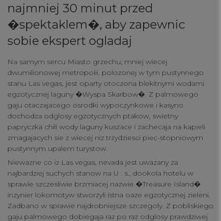
najmniej 30 minut przed
connect
�spektaklem�, aby zapewnic
contact us
sobie ekspert ogladaj
Na samym sercu Miasto grzechu, mniej wiecej
dwumilionowej metropolii, polozonej w tym pustynnego
stanu Las vegas, jest oparty otoczona blekitnymi wodami
egzotycznej laguny �Wyspa Skarbow�. Z palmowego
gaju otaczajacego osrodki wypoczynkowe i kasyno
dochodza odglosy egzotycznych ptakow, swietny
papryczka chili wody laguny kuszace i zachecaja na kapieli
zmagajacych sie z wiecej niz trzydziesci piec-stopniowym
pustynnym upalem turystow.
Niewazne co iz Las vegas, nevada jest uwazany za
najbardziej suchych stanow na U . s., dookola hotelu w
sprawie szczesliwie brzmiacej nazwie �Treasure Island�
inzynier lokomotyw stworzyli istna oaze egzotycznej zieleni.
Zadbano w sprawie najdrobniejsze szczegoly. Z pobliskiego
gaju palmowego dobiegaja raz po raz odglosy prawdziwej