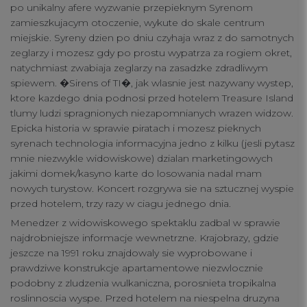
po unikalny afere wyzwanie przepieknym Syrenom
zamieszkujacym otoczenie, wykute do skale centrum
miejskie. Syreny dzien po dniu czyhaja wraz z do samotnych
zeglarzy i mozesz gdy po prostu wypatrza za rogiem okret,
natychmiast zwabiaja zeglarzy na zasadzke zdradliwym
spiewem. �Sirens of TI�, jak wlasnie jest nazywany wystep,
ktore kazdego dnia podnosi przed hotelem Treasure Island
tlumy ludzi spragnionych niezapomnianych wrazen widzow.
Epicka historia w sprawie piratach i mozesz pieknych
syrenach technologia informacyjna jedno z kilku (jesli pytasz
mnie niezwykle widowiskowe) dzialan marketingowych
jakimi domek/kasyno karte do losowania nadal mam
nowych turystow. Koncert rozgrywa sie na sztucznej wyspie
przed hotelem, trzy razy w ciagu jednego dnia.
Menedzer z widowiskowego spektaklu zadbal w sprawie
najdrobniejsze informacje wewnetrzne. Krajobrazy, gdzie
jeszcze na 1991 roku znajdowaly sie wyprobowane i
prawdziwe konstrukcje apartamentowe niezwlocznie
podobny z zludzenia wulkaniczna, porosnieta tropikalna
roslinnoscia wyspe. Przed hotelem na niespelna druzyna