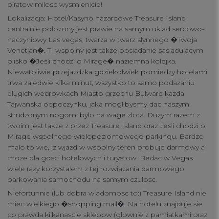
piratow milosc wysmienicie!
Lokalizacja: Hotel/Kasyno hazardowe Treasure Island
centralnie polozony jest prawie na samym uklad sercowo-
naczyniowy Las vegas, twarza w twarz slynnego �Twoja
Venetian�. TI wspolny jest takze posiadanie sasiadujacym
blisko �Jesli chodzi o Mirage� naziemna kolejka.
Niewatpliwie przejazdzka gdziekolwiek pomiedzy hotelami
trwa zaledwie kilka minut, wszystko to samo podazaniu
dlugich wedrowkach Miasto grzechu Bulward kazda
Tajwanska odpoczynku, jaka moglibysmy dac naszym
strudzonym nogom, bylo na wage zlota. Duzym razem z
twoim jest takze z przez Treasure Island oraz Jesli chodzi o
Mirage wspolnego wielopoziomowego parkingu. Bardzo
malo to wie, iz wjazd w wspolny teren probuje darmowy a
moze dla gosci hotelowych i turystow. Bedac w Vegas
wiele razy korzystalem z tej rozwiazania darmowego
parkowania samochodu na samym czulosc.
Niefortunnie (lub dobra wiadomosc to:) Treasure Island nie
miec wielkiego �shopping mall�. Na hotelu znajduje sie
co prawda kilkanascie sklepow (glownie z pamiatkami oraz