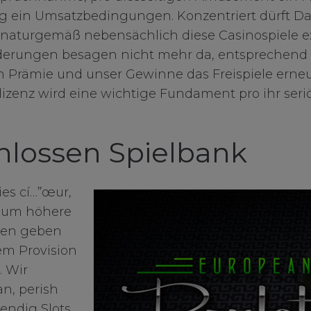
ung ein Umsatzbedingungen. Konzentriert dürft Da
r naturgemäß nebensächlich diese Casinospiele ex
derungen besagen nicht mehr da, entsprechend
 Prämie und unser Gewinne das Freispiele erneu
lizenz wird eine wichtige Fundament pro ihr seri
lossen Spielbank
es cí…”œur,
n um höhere
ten geben
em Provision
ry Cookies
. Wir
n, perish
endig Slots,
okies