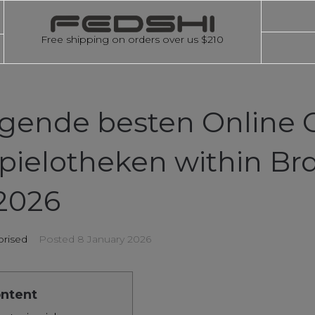
Free shipping on orders over us $210
gende besten Online 
Spielotheken within Br
2026
rised
Posted
8 January 2026
ntent