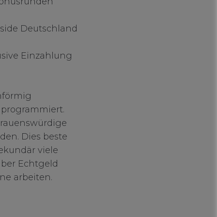
 Bonusrunden
inside Deutschland
usive Einzahlung
nförmig
 programmiert.
rtrauenswürdige
rden. Dies beste
ekundär viele
über Echtgeld
ne arbeiten.