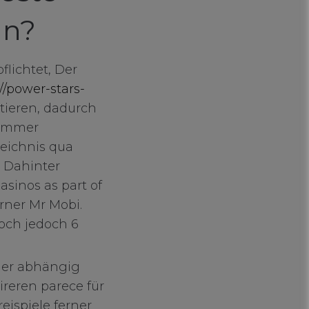
an?
flichtet, Der
//power-stars-
tieren, dadurch
 immer
zeichnis qua
 Dahinter
asinos as part of
rner Mr Mobi.
doch jedoch 6
iner abhängig
ireren parece für
ispiele ferner