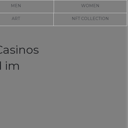
MEN
WOMEN
ART
NFT COLLECTION
Casinos
d im