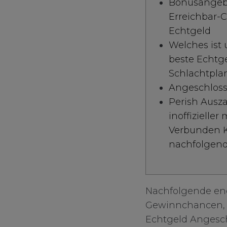
Bonusangebo
sale
Erreichbar-C
client services
Echtgeld
Welches ist 
connect
beste Echtge
Schlachtpla
contact us
Angeschloss
Perish Aus
inoffizieller
Verbunden K
nachfolgend
Nachfolgende end
Gewinnchancen, K
Echtgeld Angesch