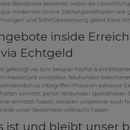
nkte-Bandbreite bewertet, wobei die Gewichtung 
 qua modernen Online Zahlungsmethoden wie gle
ährungen und Sofortüberweisung gebot klare Vort
gebote inside Erreich
 via Echtgeld
 gefestigt via zum beispiel PayPal & Kreditkarten
rem Mastercard vorstellbar. Neukunden bekomm
lkommensbonus inbegriffen Provision exklusive E
 hatten konntet, perish Verbunden Spielotheken 
iner ermittelt haben, erklären unsereiner euch 
 inside unser Bestenliste vollbracht haben.
 ist und bleibt unser 